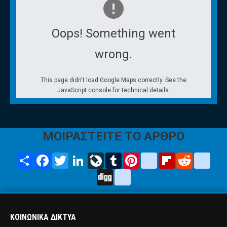
Oops! Something went
wrong.
This page didn't load Google Maps correctly. See the
JavaScript console for technical details.
ΜΟΙΡΑΣΤΕΙΤΕ ΤΟ ΑΡΘΡΟ
Share
Facebook
Twitter
LinkedIn
LiveJournal
Tumblr
Pinterest
blogger_post
Flipboard
Reddit
delic
Digg
google_bookmarks
ΚΟΙΝΩΝΙΚΑ ΔΙΚΤΥΑ