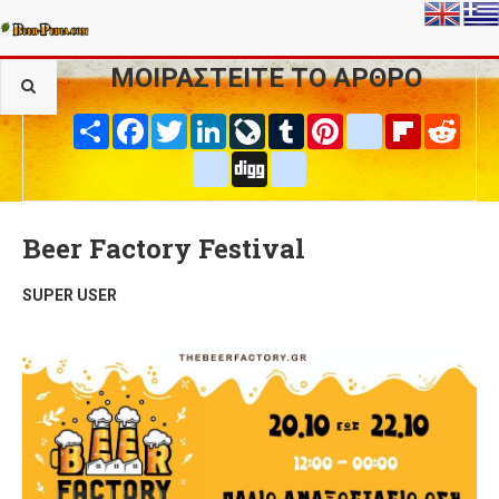
ΜΟΙΡΑΣΤΕΙΤΕ ΤΟ ΑΡΘΡΟ
Share
Facebook
Twitter
LinkedIn
LiveJournal
Tumblr
Pinterest
blogger_post
Flipboard
Reddi
delicious
Digg
google_bookmarks
Beer Factory Festival
SUPER USER