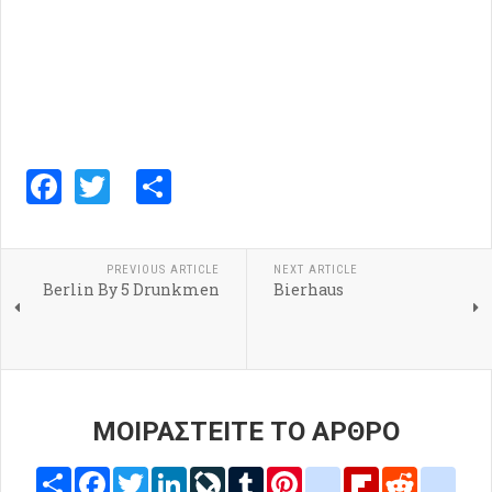
Facebook
Twitter
Share
PREVIOUS ARTICLE
NEXT ARTICLE
Berlin By 5 Drunkmen
Bierhaus
ΜΟΙΡΑΣΤΕΙΤΕ ΤΟ ΑΡΘΡΟ
Share
Facebook
Twitter
LinkedIn
LiveJournal
Tumblr
Pinterest
blogger_post
Flipboard
Reddit
delic