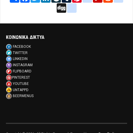
Digg
google_bookmarks
ΚΟΙΝΩΝΙΚΑ ΔΙΚΤΥΑ
FACEBOOK
TWITTER
LINKEDIN
INSTAGRAM
FLIPBOARD
PINTEREST
YOUTUBE
UNTAPPD
BEERMENUS