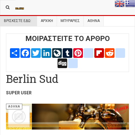
ΒΡΊΣΚΕΣΤΕ ΕΔΏ:
ΑΡΧΙΚΉ
ΜΠΥΡΑΡΙΕΣ
ΑΘΗΝΑ
ΜΟΙΡΑΣΤΕΙΤΕ ΤΟ ΑΡΘΡΟ
Share
Facebook
Twitter
LinkedIn
LiveJournal
Tumblr
Pinterest
blogger_post
Flipboard
Reddit
delic
Digg
google_bookmarks
Berlin Sud
SUPER USER
ΑΘΉΝΑ