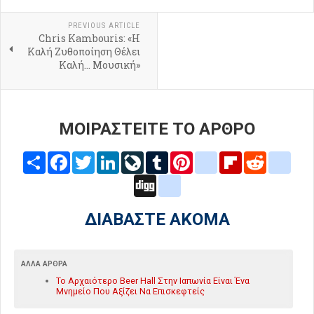
PREVIOUS ARTICLE
Chris Kambouris: «Η
Καλή Ζυθοποίηση Θέλει
Καλή... Μουσική»
ΜΟΙΡΑΣΤΕΙΤΕ ΤΟ ΑΡΘΡΟ
Share
Facebook
Twitter
LinkedIn
LiveJournal
Tumblr
Pinterest
blogger_post
Flipboard
Reddit
delic
Digg
google_bookmarks
ΔΙΑΒΑΣΤΕ ΑΚΟΜΑ
ΆΛΛΑ ΆΡΘΡΑ
Το Αρχαιότερο Beer Hall Στην Ιαπωνία Είναι Ένα
Μνημείο Που Αξίζει Να Επισκεφτείς