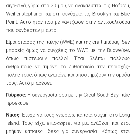
σιγά-σιγά, γύρω στα 20 μου, να ανακαλύπτω τις Hofbräu,
Weihenstephaner και στη συνέχεια τις Brooklyn και Blue
Point. Αυτό ήταν που με γάντζωσε στην αντικουλτούρα
που συνδεόταν μ' αυτό.
Είμαι οπαδός της πάλης (WWE) και της craft μπύρας, δεν
μπορείς όμως να συγχέεις το WWE με την Budweiser,
όπως πιστεύουν πολλοί. Έτσι βλέπω πολλούς
ανθρώπους να τιμάνε το ζυθοποιείο την περιοχής-
πόλης τους, όπως αγαπάνε και υποστηρίζουν την ομάδα
τους. Αυτό μ' αρέσει.
Γιώργος:
Η συνεργασία σου με την Great South Bay πώς
προέκυψε;
Νίκος
: Έτυχε να τους γνωρίσω κάποια στιγμή στο Long
Island. Τους είχα επισκεφτεί για μια ανάθεση και έτσι
μπήκαν κάποιες ιδέες για συνεργασία. Κάπως έτσι