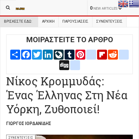
0
NEW ARTICLES
ΒΡΊΣΚΕΣΤΕ ΕΔΏ:
ΑΡΧΙΚΉ
ΠΑΡΟΥΣΙΑΣΕΙΣ
ΣΥΝΕΝΤΕΥΞΕΙΣ
ΜΟΙΡΑΣΤΕΙΤΕ ΤΟ ΑΡΘΡΟ
Share
Facebook
Twitter
LinkedIn
LiveJournal
Tumblr
Pinterest
blogger_post
Flipboard
Reddit
delic
Digg
google_bookmarks
Νίκος Κρομμυδάς:
Ένας Έλληνας Στη Νέα
Υόρκη, Ζυθοποιεί!
ΓΙΏΡΓΟΣ ΙΟΡΔΑΝΊΔΗΣ
ΣΥΝΕΝΤΕΥΞΕΙΣ