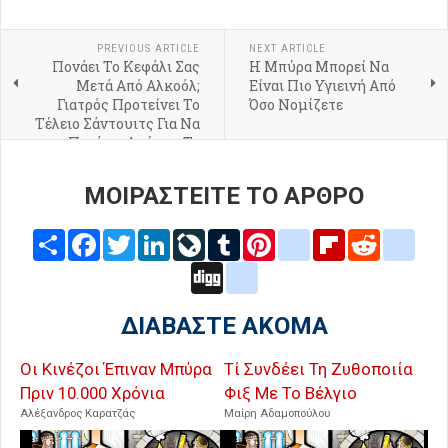
PREVIOUS ARTICLE
NEXT ARTICLE
Πονάει Το Κεφάλι Σας
Η Μπύρα Μπορεί Να
Μετά Από Αλκοόλ;
Είναι Πιο Υγιεινή Από
Γιατρός Προτείνει Το
Όσο Νομίζετε
Τέλειο Σάντουιτς Για Να
Περάσει Αμέσως Το
Hangover
ΜΟΙΡΑΣΤΕΙΤΕ ΤΟ ΑΡΘΡΟ
Share
Facebook
Twitter
LinkedIn
LiveJournal
Tumblr
Pinterest
blogger_post
Flipboard
Reddit
delic
Digg
google_bookmarks
ΔΙΑΒΑΣΤΕ ΑΚΟΜΑ
Οι Κινέζοι Έπιναν Μπύρα
Τί Συνδέει Τη Ζυθοποιία
Πριν 10.000 Χρόνια
Φιξ Με Το Βέλγιο
Αλέξανδρος Καρατζάς
Μαίρη Αδαμοπούλου