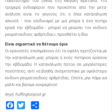
Πανεπιστήμιο του Leeds στη Μεγάλη Βρετανία. «Το
τρομερά ενδιαφέρον που προκύπτει από την μετα-
ανάλυση είναι το γεγονός ότι η ήπια κατανάλωση
αλκοόλ - που ισοδυναμεί με μια μπύρα ή ένα ποτήρι
κρασί την εβδομάδα - μπορεί να μειώσει τον κίνδυνο
ρευματοειδούς αρθρίτιδας», προσθέτει η ίδια.
Είναι σημαντικό να θέτουμε όρια
Οι ερευνητές επισημαίνουν ότι τα οφέλη σχετίζονται με
την κατανάλωση μιας μπύρας ή ενός ποτηριού κρασιού
την εβδομάδα. Η κατανάλωση ποτού σε μεγαλύτερες
ποσότητες, αντί να βοηθά, συσχετίστηκε με υψηλότερο
κίνδυνο ρευματοειδούς αρθρίτιδας. Οπότε, μην πάμε για
μαλλί και βγούμε κουρεμένοι!
πηγή: huffingtonpost.gr
Facebook
Twitter
Share