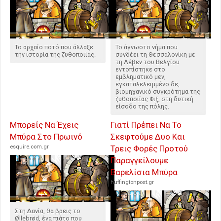
Το αρχαίο ποτό που άλλαξε
Το άγνωστο νήμα που
την ιστορία της ζυθοποιίας.
συνδέει τη Θεσσαλονίκη με
τη Λέβεν του Βελγίου
εντοπίστηκε στο
εμβληματικό μεν,
εγκαταλελειμμένο δε,
βιομηχανικό συγκρότημα της
ζυθοποιίας Φιξ, στη δυτική
είσοδο της πόλης.
Μπορείς Να Έχεις
Γιατί Πρέπει Να Το
Μπύρα Στο Πρωινό
Σκεφτούμε Δυο Και
esquire.com.gr
Τρεις Φορές Προτού
Παραγγείλουμε
Βαρελίσια Μπύρα
huffingtonpost.gr
Στη Δανία, θα βρεις το
Øllebrød, ένα πιάτο που