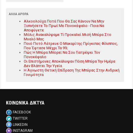
ΆΛΛΑ ΆΡΘΡΑ
Αλκοολούχα Ποτά Που Θα Σας Κάνουν Να Μην
Ξυπνήσετε Το Πρωί Με Πονοκέφαλο - Ποια Να
Αποφύγετε
Μόλις Ανακαλύψαμε Τί Προκαλεί Μισή Μπύρα Στο
Μυαλό Μας
Ποιό Ποτό Λάτρευε Ο Μακαρίτης Πρίγκιπας Φίλιππος,
Που Έφτασε Μέχρι Τα 99;
Πώς Η Μπύρα Μπορεί Να Σου Γιατρέψει Τον
Πονοκέφαλο
Οι Επιστήμονες Αποκάλυψαν Πόση Μπύρα Την Ημέρα
Δεν Βλάπτει Την Υγεία
Η Άγνωστη Θετική Επίδραση Της Μπύρας Στην Ανδρική
Γονιμότητα
ΚΟΙΝΩΝΙΚΑ ΔΙΚΤΥΑ
FACEBOOK
TWITTER
LINKEDIN
INSTAGRAM