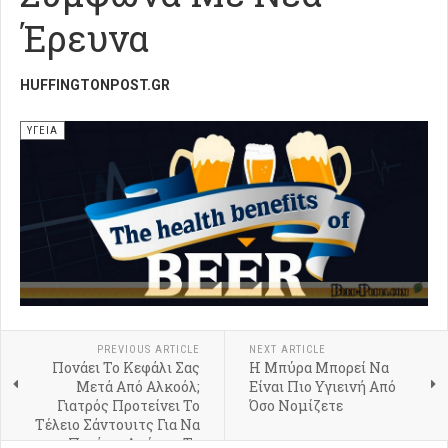
Έρευνα
HUFFINGTONPOST.GR
ΥΓΕΙΑ
PREVIOUS ARTICLE
NEXT ARTICLE
Πονάει Το Κεφάλι Σας
Η Μπύρα Μπορεί Να
Μετά Από Αλκοόλ;
Είναι Πιο Υγιεινή Από
Γιατρός Προτείνει Το
Όσο Νομίζετε
Τέλειο Σάντουιτς Για Να
Περάσει Αμέσως Το