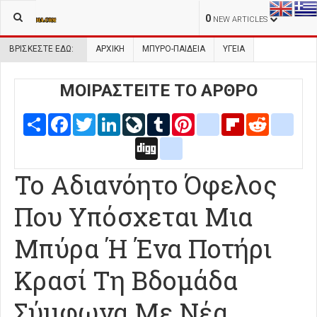
0
NEW ARTICLES
ΒΡΊΣΚΕΣΤΕ ΕΔΏ:
ΑΡΧΙΚΉ
ΜΠΥΡΟ-ΠΑΙΔΕΙΑ
ΥΓΕΙΑ
ΜΟΙΡΑΣΤΕΙΤΕ ΤΟ ΑΡΘΡΟ
Share
Facebook
Twitter
LinkedIn
LiveJournal
Tumblr
Pinterest
blogger_post
Flipboard
Reddit
delic
Digg
google_bookmarks
Το Αδιανόητο Όφελος
Που Υπόσχεται Μια
Μπύρα Ή Ένα Ποτήρι
Κρασί Τη Βδομάδα
Σύμφωνα Με Νέα