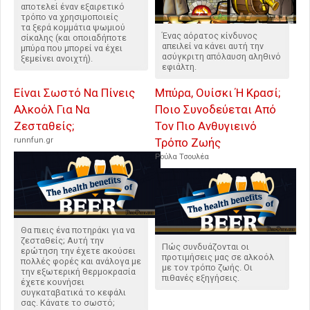
αποτελεί έναν εξαιρετικό
τρόπο να χρησιμοποιείς
τα ξερά κομμάτια ψωμιού
Ένας αόρατος κίνδυνος
σίκαλης (και οποιαδήποτε
απειλεί να κάνει αυτή την
μπύρα που μπορεί να έχει
ασύγκριτη απόλαυση αληθινό
ξεμείνει ανοιχτή).
εφιάλτη.
Είναι Σωστό Να Πίνεις
Μπύρα, Ουίσκι Ή Κρασί;
Αλκοόλ Για Να
Ποιο Συνοδεύεται Από
Ζεσταθείς;
Τον Πιο Ανθυγιεινό
runnfun.gr
Τρόπο Ζωής
Ρούλα Τσουλέα
Θα πιεις ένα ποτηράκι για να
ζεσταθείς; Αυτή την
Πώς συνδυάζονται οι
ερώτηση την έχετε ακούσει
προτιμήσεις μας σε αλκοόλ
πολλές φορές και ανάλογα με
με τον τρόπο ζωής. Οι
την εξωτερική θερμοκρασία
πιθανές εξηγήσεις.
έχετε κουνήσει
συγκαταβατικά το κεφάλι
σας. Κάνατε το σωστό;