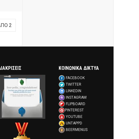
ΑΠΌ 2
ΔΙΑΚΡΊΣΕΙΣ
ΚΟΙΝΩΝΙΚΑ ΔΙΚΤΥΑ
FACEBOOK
TWITTER
LINKEDIN
INSTAGRAM
FLIPBOARD
PINTEREST
YOUTUBE
UNTAPPD
BEERMENUS