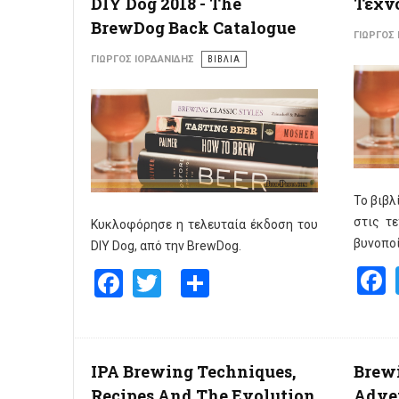
DIY Dog 2018 - The
Τεχνο
BrewDog Back Catalogue
ΓΙΏΡΓΟΣ
ΓΙΏΡΓΟΣ ΙΟΡΔΑΝΊΔΗΣ
ΒΙΒΛΙΑ
Το βιβλ
στις τ
Κυκλοφόρησε η τελευταία έκδοση του
βυνοποί
DIY Dog, από την BrewDog.
Facebook
Twitter
Share
IPA Brewing Techniques,
Brewi
Recipes And The Evolution
Adven