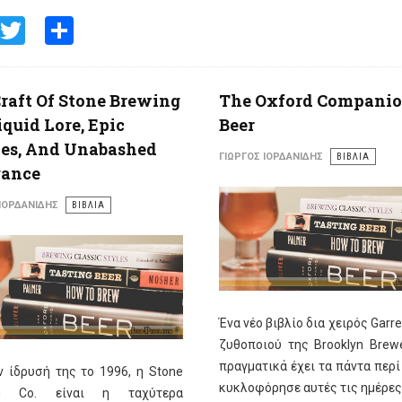
Facebook
Twitter
Share
raft Of Stone Brewing
The Oxford Companio
Liquid Lore, Epic
Beer
pes, And Unabashed
ΓΙΏΡΓΟΣ ΙΟΡΔΑΝΊΔΗΣ
ΒΙΒΛΙΑ
gance
 ΙΟΡΔΑΝΊΔΗΣ
ΒΙΒΛΙΑ
Ένα νέο βιβλίο δια χειρός Garret
ζυθοποιού της Brooklyn Brewe
πραγματικά έχει τα πάντα περ
 ίδρυσή της το 1996, η Stone
κυκλοφόρησε αυτές τις ημέρες
ng Co. είναι η ταχύτερα