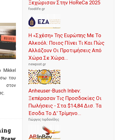
Ξεχώρισαν Στην HoReCa 2025
foodlife.gr
Η «Σχέση» Της Ευρώπης Με Το
Αλκοόλ: Ποιος Πίνει Τι Και Πώς
Αλλάζουν Οι Προτιμήσεις Από
Χώρα Σε Χώρα...
newpost.gr
 Mikkel
μέσω του
 στον
Anheuser-Busch Inbev:
ας.
Ξεπέρασαν Τις Προσδοκίες Οι
e
Πωλήσεις - Στα $14,84 Δισ. Τα
Έσοδα Το Δ' Τρίμηνο...
Γιώργος Ιορδανίδης
hing
 Brew