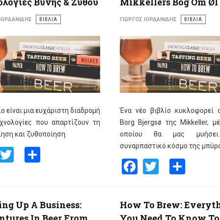
λογίες Βύνης & Ζύθου
Mikkellers Bog Om Øl
 ΙΟΡΔΑΝΊΔΗΣ
ΒΙΒΛΙΑ
ΓΙΏΡΓΟΣ ΙΟΡΔΑΝΊΔΗΣ
ΒΙΒΛΙΑ
ίο είναι μια ευχάριστη διαδρομή
Ένα νέο βιβλίο κυκλοφορεί ο
εχνολογίες που απαρτίζουν τη
Borg Bjergsø της Mikkeller, 
ηση και ζυθοποίηση.
οποίου θα μας μυήσει
συναρπαστικό κόσμο της μπύρ
Facebook
Twitter
Share
Facebook
Twitter
Shar
ng Up A Business:
How To Brew: Everyt
tures In Beer From
You Need To Know To