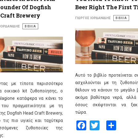
ounder Of Dogfish
Beer Right The First 
Craft Brewery
ΓΙΏΡΓΟΣ ΙΟΡΔΑΝΊΔΗΣ
ΒΙΒΛΙΑ
 ΙΟΡΔΑΝΊΔΗΣ
ΒΙΒΛΙΑ
Αυτό το βιβλίο προτείνεται σ
ασχολούνται με τη ζυθοποί
ντας με τίποτα περισσότερο
θέλουν να κάνουν το μεγάλο 
α οικιακό kit ζυθοποίησης, ο
ακόμα βαθύτερα νερά, αλλά
lagione κατάφερα να κάνει το
όσους σκέφτονται να ξεκι
 του πραγματικότητα με τη
τώρα.
ης Dogfish Head Craft Brewery,
 τις πιο υγιείς και ταχύτερα
Facebook
Twitter
Shar
υσσόμενες ζυθοποιίες της
ς.