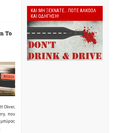
ΚΑΙ ΜΗ ΞΕΧΝΆΤΕ... ΠΟΤΈ ΑΛΚΟΌΛ
ΚΑΙ ΟΔΉΓΗΣΗ!
n To
t Oliver,
ry, που
ί μπύρας
.