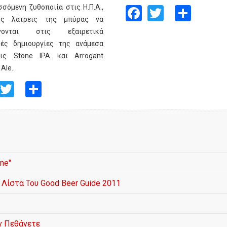
Facebook
Twitter
Shar
σόμενη ζυθοποιία στις Η.Π.Α.,
υς λάτρεις της μπύρας να
ίνονται στις εξαιρετικά
κές δημιουργίες της ανάμεσα
ις Stone IPA και Arrogant
 Ale.
Facebook
Twitter
Share
ne"
 Λίστα Του Good Beer Guide 2011
ν Πεθάνετε