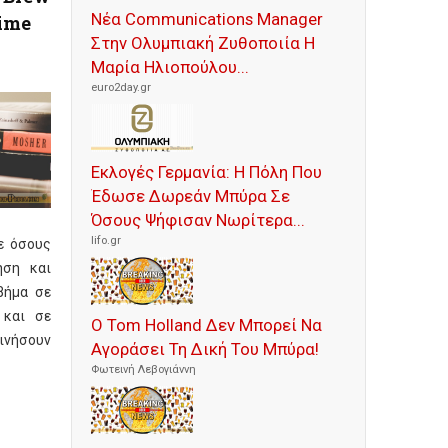
Νέα Communications Manager
Time
Στην Ολυμπιακή Ζυθοποιία Η
Μαρία Ηλιοπούλου...
euro2day.gr
Εκλογές Γερμανία: Η Πόλη Που
Έδωσε Δωρεάν Μπύρα Σε
Όσους Ψήφισαν Νωρίτερα...
lifo.gr
ε όσους
ηση και
βήμα σε
 και σε
Ο Tom Holland Δεν Μπορεί Να
νήσουν
Αγοράσει Τη Δική Του Μπύρα!
Φωτεινή Λεβογιάννη
e