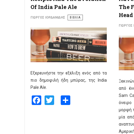
Of India Pale Ale
The F
Head 
ΓΙΏΡΓΟΣ ΙΟΡΔΑΝΊΔΗΣ
ΒΙΒΛΙΑ
ΓΙΏΡΓΟΣ
Εξερευνήστε την εξέλιξη ενός από τα
πιο δημοφιλή ήδη μπύρας, της India
Ξεκινώ
Pale Ale.
από έν
Sam Ca
Facebook
Twitter
Share
όνειρο
μορφή τ
μία από
αναπτ
Αμερική