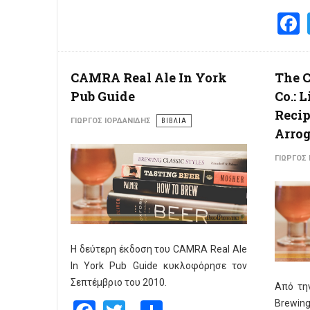
CAMRA Real Ale In York
The C
Pub Guide
Co.: 
Reci
ΓΙΏΡΓΟΣ ΙΟΡΔΑΝΊΔΗΣ
ΒΙΒΛΙΑ
Arro
ΓΙΏΡΓΟΣ
Η δεύτερη έκδοση του CAMRA Real Ale
In York Pub Guide κυκλοφόρησε τον
Σεπτέμβριο του 2010.
Από την
Facebook
Twitter
Share
Brewi