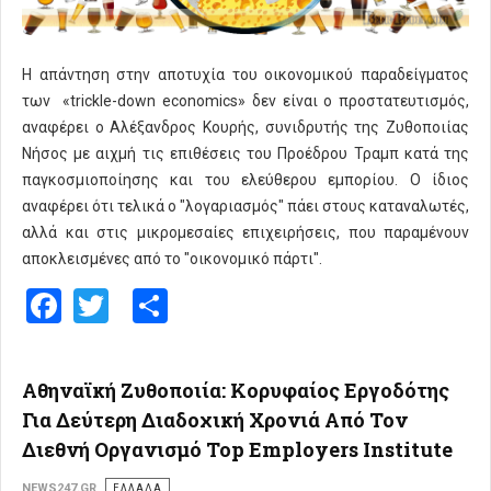
Η απάντηση στην αποτυχία του οικονομικού παραδείγματος
των «trickle-down economics» δεν είναι ο προστατευτισμός,
αναφέρει ο Αλέξανδρος Κουρής, συνιδρυτής της Ζυθοποιίας
Νήσος με αιχμή τις επιθέσεις του Προέδρου Τραμπ κατά της
παγκοσμιοποίησης και του ελεύθερου εμπορίου. Ο ίδιος
αναφέρει ότι τελικά ο "λογαριασμός" πάει στους καταναλωτές,
αλλά και στις μικρομεσαίες επιχειρήσεις, που παραμένουν
αποκλεισμένες από το "οικονομικό πάρτι".
Facebook
Twitter
Share
Αθηναϊκή Ζυθοποιία: Κορυφαίος Εργοδότης
Για Δεύτερη Διαδοχική Χρονιά Από Τον
Διεθνή Οργανισμό Top Employers Institute
NEWS247.GR
ΕΛΛΑΔΑ