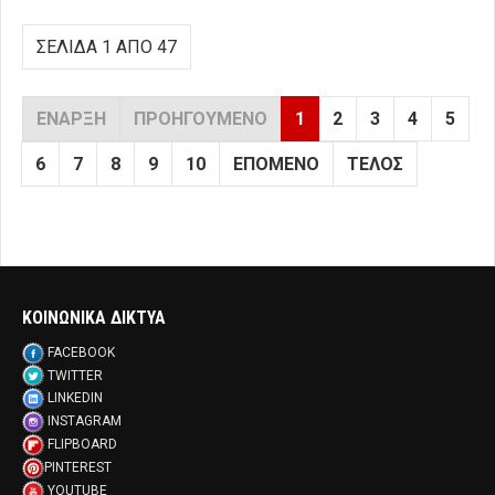
ΣΕΛΊΔΑ 1 ΑΠΌ 47
ΈΝΑΡΞΗ
ΠΡΟΗΓΟΎΜΕΝΟ
1
2
3
4
5
6
7
8
9
10
ΕΠΌΜΕΝΟ
ΤΈΛΟΣ
ΚΟΙΝΩΝΙΚΑ ΔΙΚΤΥΑ
FACEBOOK
TWITTER
LINKEDIN
INSTAGRAM
FLIPBOARD
PINTEREST
YOUTUBE