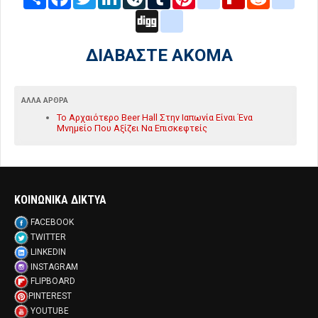
Digg
google_bookmarks
ΔΙΑΒΑΣΤΕ ΑΚΟΜΑ
ΆΛΛΑ ΆΡΘΡΑ
Το Αρχαιότερο Beer Hall Στην Ιαπωνία Είναι Ένα
Μνημείο Που Αξίζει Να Επισκεφτείς
ΚΟΙΝΩΝΙΚΑ ΔΙΚΤΥΑ
FACEBOOK
TWITTER
LINKEDIN
INSTAGRAM
FLIPBOARD
PINTEREST
YOUTUBE