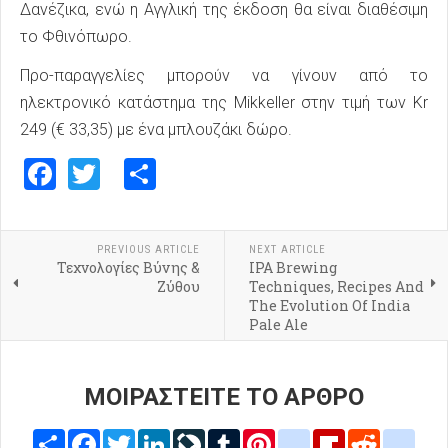
Δανέζικα, ενώ η Αγγλική της έκδοση θα είναι διαθέσιμη
το Φθινόπωρο.
Προ-παραγγελίες μπορούν να γίνουν από το
ηλεκτρονικό κατάστημα της Mikkeller στην τιμή των Kr
249 (€ 33,35) με ένα μπλουζάκι δώρο.
Facebook
Twitter
Share
PREVIOUS ARTICLE
NEXT ARTICLE
Τεχνολογίες Βύνης &
IPA Brewing
Ζύθου
Techniques, Recipes And
The Evolution Of India
Pale Ale
ΜΟΙΡΑΣΤΕΙΤΕ ΤΟ ΑΡΘΡΟ
Share
Facebook
Twitter
LinkedIn
LiveJournal
Tumblr
Pinterest
blogger_post
Flipboard
Reddit
delic