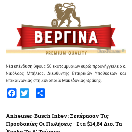
Νέα επένδυση ύψους 50 εκατομμυρίων ευρώ προανήγγειλε ο κ.
Νικόλαος Μπήλιος, Διευθυντής Εταιρικών Υποθέσεων και
Επικοινωνίας στη Ζυθοποιία Μακεδονίας Θράκης.
Facebook
Twitter
Share
Anheuser-Busch Inbev: Ξεπέρασαν Τις
Προσδοκίες Οι Πωλήσεις - Στα $14,84 Δισ. Τα
Έσοδα Το Δ' Τρίμηνο