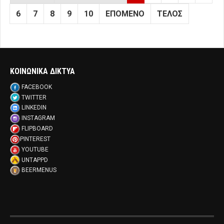
6
7
8
9
10
ΕΠΌΜΕΝΟ
ΤΈΛΟΣ
ΚΟΙΝΩΝΙΚΑ ΔΙΚΤΥΑ
FACEBOOK
TWITTER
LINKEDIN
INSTAGRAM
FLIPBOARD
PINTEREST
YOUTUBE
UNTAPPD
BEERMENUS