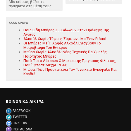
Μία ειδικός βάζει τα
πράγματα στη θέση τους.
ΆΛΛΑ ΆΡΘΡΑ
Ποια Είδη Μπύρας Συμβάλλουν Στην Πρόληψη Της
Άνοιας
Αλκοόλ Χωρίς Τύψεις, Σύμφωνα Με Έναν Ειδικό
Οι Μπύρες Με Ή Χωρίς Αλκοόλ Ενισχύουν Το
Μικροβίωμα Του Εντέρου
Μπύρα Χωρίς Αλκοόλ: Νέες Τεχνικές Για Υψηλής
Ποιότητας Μπύρες
Ποιό Ποτό Λάτρευε Ο Μακαρίτης Πρίγκιπας Φίλιππος,
Που Έφτασε Μέχρι Τα 99;
Μπύρα: Πώς Προστατεύει Τον Γυναικείο Εγκέφαλο Και
Καρδιά
ΚΟΙΝΩΝΙΚΑ ΔΙΚΤΥΑ
FACEBOOK
TWITTER
LINKEDIN
INSTAGRAM