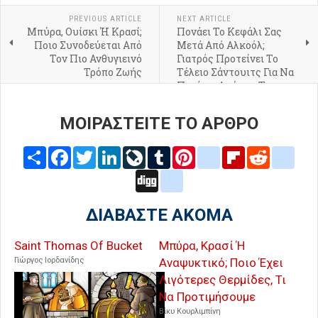
PREVIOUS ARTICLE
NEXT ARTICLE
Μπύρα, Ουίσκι Ή Κρασί;
Πονάει Το Κεφάλι Σας
Ποιο Συνοδεύεται Από
Μετά Από Αλκοόλ;
Τον Πιο Ανθυγιεινό
Γιατρός Προτείνει Το
Τρόπο Ζωής
Τέλειο Σάντουιτς Για Να
Περάσει Αμέσως Το
Hangover
ΜΟΙΡΑΣΤΕΙΤΕ ΤΟ ΑΡΘΡΟ
Share
Facebook
Twitter
LinkedIn
LiveJournal
Tumblr
Pinterest
blogger_post
Flipboard
Reddit
delic
Digg
google_bookmarks
ΔΙΑΒΑΣΤΕ ΑΚΟΜΑ
Saint Thomas Of Bucket
Μπύρα, Κρασί Ή
Γιώργος Ιορδανίδης
Αναψυκτικό; Ποιο Έχει
Λιγότερες Θερμίδες, Τι
Να Προτιμήσουμε
Βίκυ Κουρλιμπίνη