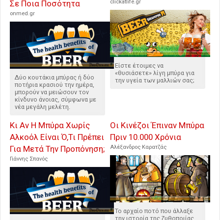
Σε Ποια Ποσότητα
clickatlife.gr
onmed.gr
Είστε έτοιμες να
«θυσιάσετε» λίγη μπύρα για
Δύο κουτάκια μπύρας ή δύο
την υγεία των μαλλιών σας;
ποτήρια κρασιού την ημέρα,
μπορούν να μειώσουν τον
κίνδυνο άνοιας, σύμφωνα με
νέα μεγάλη μελέτη.
Κι Αν Η Μπύρα Χωρίς
Οι Κινέζοι Έπιναν Μπύρα
Αλκοόλ Είναι Ό,Τι Πρέπει
Πριν 10.000 Χρόνια
Για Μετά Την Προπόνηση;
Αλέξανδρος Καρατζάς
Γιάννης Σπανός
Το αρχαίο ποτό που άλλαξε
την ιστορία της ζυθοποιίας.