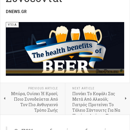
DNEWS.GR
ΥΓΕΙΑ
PREVIOUS ARTICLE
NEXT ARTICLE
Μπύρα, Ουίσκι Ή Κρασί;
Πονάει Το Κεφάλι Σας
Ποιο Συνοδεύεται Από
Μετά Από Αλκοόλ;
Τον Πιο Ανθυγιεινό
Γιατρός Προτείνει Το
Τρόπο Ζωής
Τέλειο Σάντουιτς Για Να
Περάσει Αμέσως Το
Hangover