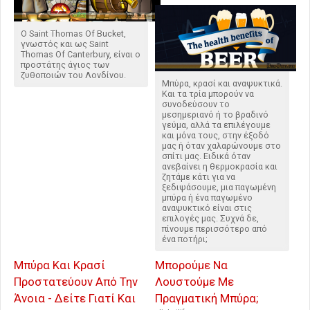
Ο Saint Thomas Of Bucket,
γνωστός και ως Saint
Thomas Of Canterbury, είναι ο
προστάτης άγιος των
ζυθοποιών του Λονδίνου.
Μπύρα, κρασί και αναψυκτικά.
Και τα τρία μπορούν να
συνοδεύσουν το
μεσημεριανό ή το βραδινό
γεύμα, αλλά τα επιλέγουμε
και μόνα τους, στην έξοδό
μας ή όταν χαλαρώνουμε στο
σπίτι μας. Ειδικά όταν
ανεβαίνει η θερμοκρασία και
ζητάμε κάτι για να
ξεδιψάσουμε, μια παγωμένη
μπύρα ή ένα παγωμένο
αναψυκτικό είναι στις
επιλογές μας. Συχνά δε,
πίνουμε περισσότερο από
ένα ποτήρι;
Μπύρα Και Κρασί
Μπορούμε Να
Προστατεύουν Από Την
Λουστούμε Με
Άνοια - Δείτε Γιατί Και
Πραγματική Μπύρα;