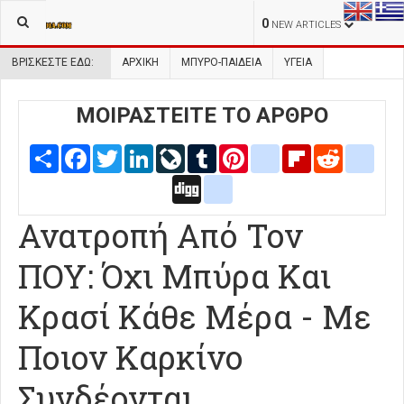
0
NEW ARTICLES
ΒΡΊΣΚΕΣΤΕ ΕΔΏ:
ΑΡΧΙΚΉ
ΜΠΥΡΟ-ΠΑΙΔΕΙΑ
ΥΓΕΙΑ
ΜΟΙΡΑΣΤΕΙΤΕ ΤΟ ΑΡΘΡΟ
Share
Facebook
Twitter
LinkedIn
LiveJournal
Tumblr
Pinterest
blogger_post
Flipboard
Reddit
delic
Digg
google_bookmarks
Ανατροπή Από Τον
ΠΟΥ: Όχι Μπύρα Και
Κρασί Κάθε Μέρα - Με
Ποιον Καρκίνο
Συνδέονται