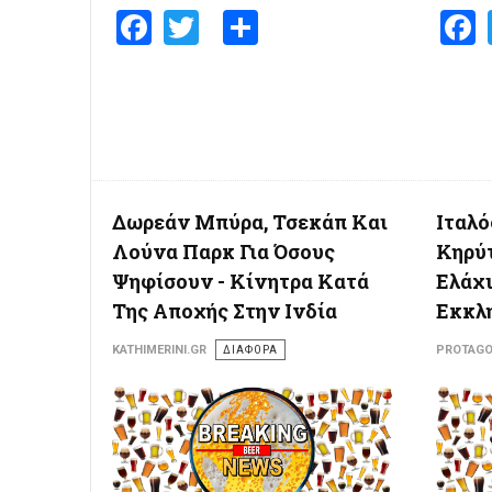
Facebook
Twitter
Share
Δωρεάν Μπύρα, Τσεκάπ Και
Ιταλό
Λούνα Παρκ Για Όσους
Κηρύτ
Ψηφίσουν - Κίνητρα Κατά
Ελάχι
Της Αποχής Στην Ινδία
Εκκλ
KATHIMERINI.GR
ΔΙΑΦΟΡΑ
PROTAGO