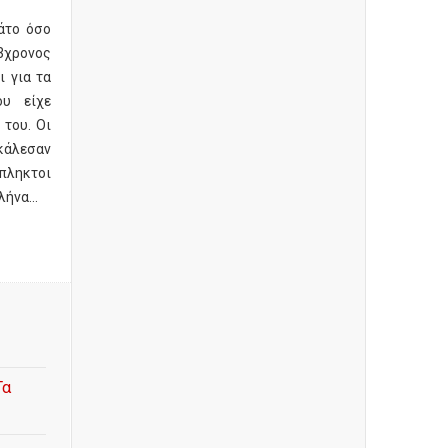
άτο όσο
3χρονος
 για τα
υ είχε
του. Οι
κάλεσαν
κπληκτοι
ήνα...
e
Τα