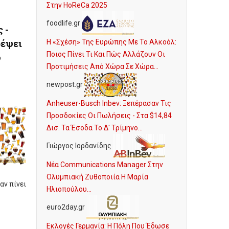
Στην HoReCa 2025
foodlife.gr
 -
ρέψει
Η «Σχέση» Της Ευρώπης Με Το Αλκοόλ:
Ποιος Πίνει Τι Και Πώς Αλλάζουν Οι
ό
Προτιμήσεις Από Χώρα Σε Χώρα...
newpost.gr
Anheuser-Busch Inbev: Ξεπέρασαν Τις
Προσδοκίες Οι Πωλήσεις - Στα $14,84
Δισ. Τα Έσοδα Το Δ' Τρίμηνο...
Γιώργος Ιορδανίδης
Νέα Communications Manager Στην
Ολυμπιακή Ζυθοποιία Η Μαρία
αν πίνει
Ηλιοπούλου...
euro2day.gr
e
Εκλογές Γερμανία: Η Πόλη Που Έδωσε