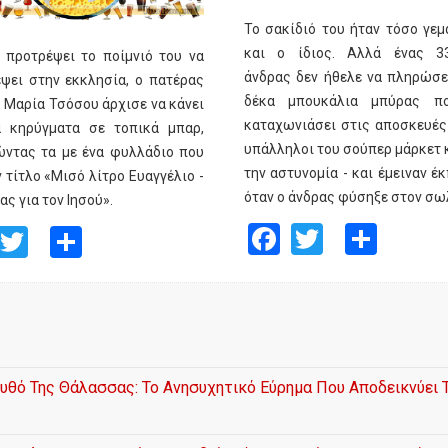
Το σακίδιό του ήταν τόσο γεμ
και ο ίδιος. Αλλά ένας 3
 προτρέψει το ποίμνιό του να
άνδρας δεν ήθελε να πληρώσει
ψει στην εκκλησία, ο πατέρας
δέκα μπουκάλια μπύρας πο
 Μαρία Τσόσου άρχισε να κάνει
καταχωνιάσει στις αποσκευές 
ά κηρύγματα σε τοπικά μπαρ,
υπάλληλοι του σούπερ μάρκετ 
ντας τα με ένα φυλλάδιο που
την αστυνομία - και έμειναν έ
ν τίτλο «Μισό λίτρο Ευαγγέλιο -
όταν ο άνδρας φύσηξε στον σωλ
ς για τον Ιησού».
Facebook
Twitter
Shar
Facebook
Twitter
Share
θό Της Θάλασσας: Το Ανησυχητικό Εύρημα Που Αποδεικνύει 