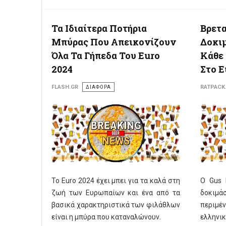
Τα Ιδιαίτερα Ποτήρια
Βρετ
Μπύρας Που Απεικονίζουν
Δοκι
Όλα Τα Γήπεδα Του Euro
Κάθε
2024
Στο E
FLASH.GR
ΔΙΑΦΟΡΑ
RATPACK
Το Euro 2024 έχει μπει για τα καλά στη
Ο Gus 
ζωή των Ευρωπαίων και ένα από τα
δοκιμά
βασικά χαρακτηριστικά των φιλάθλων
περιμέ
είναι η μπύρα που καταναλώνουν.
ελληνικ