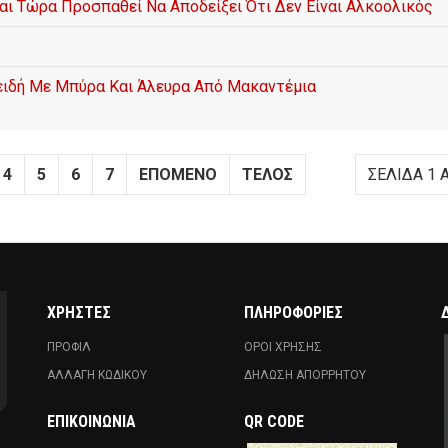
αι Τώρα Προσπαθεί Να Αποδείξει Ότι Δεν Είναι Αλκοολικός
οειδή Με Μπύρα Και Άλευρα Από Μακαντέμια
4
5
6
7
ΕΠΌΜΕΝΟ
ΤΈΛΟΣ
ΣΕΛΊΔΑ 1 
ΧΡΗΣΤΕΣ
ΠΛΗΡΟΦΟΡΙΕΣ
ΠΡΟΦΙΛ
ΟΡΟΙ ΧΡΗΣΗΣ
ΑΛΛΑΓΗ ΚΩΔΙΚΟΥ
ΔΗΛΩΣΗ ΑΠΟΡΡΗΤΟΥ
ΕΠΙΚΟΙΝΩΝΊΑ
QR CODE