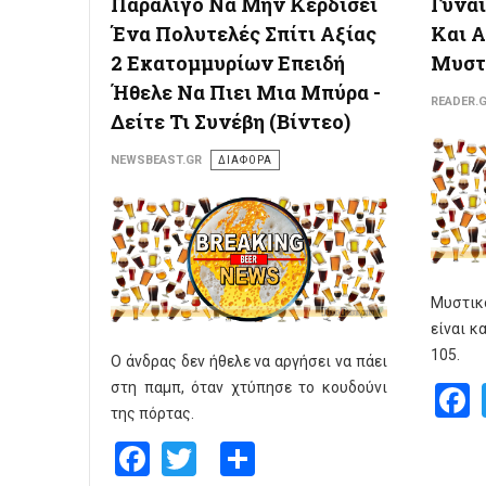
Παραλίγο Να Μην Κερδίσει
Γυναί
Ένα Πολυτελές Σπίτι Αξίας
Και 
2 Εκατομμυρίων Επειδή
Μυστ
Ήθελε Να Πιει Μια Μπύρα -
READER.
Δείτε Τι Συνέβη (Βίντεο)
NEWSBEAST.GR
ΔΙΑΦΟΡΑ
Μυστικ
είναι κ
105.
Ο άνδρας δεν ήθελε να αργήσει να πάει
στη παμπ, όταν χτύπησε το κουδούνι
της πόρτας.
Facebook
Twitter
Share