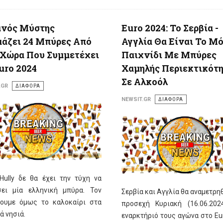
ανός Μύστης
Euro 2024: Το Σερβία -
μάζει 24 Μπύρες Από
Αγγλία Θα Είναι Το Μ
 Χώρα Που Συμμετέχει
Παιχνίδι Με Μπύρες
uro 2024
Χαμηλής Περιεκτικότ
Σε Αλκοόλ
.GR
ΔΙΑΦΟΡΑ
NEWSIT.GR
ΔΙΑΦΟΡΑ
Hully δε θα έχει την τύχη να
σει μία ελληνική μπύρα. Τον
Σερβία και Αγγλία θα αναμετρη
νουμε όμως το καλοκαίρι στα
προσεχή Κυριακή (16.06.202
ά νησιά.
εναρκτήριό τους αγώνα στο Eu