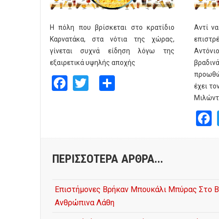
Η πόλη που βρίσκεται στο κρατίδιο
Αντί να
Καρνατάκα, στα νότια της χώρας,
επιστρέ
γίνεται συχνά είδηση λόγω της
Αντόνιο
εξαιρετικά υψηλής αποχής
βραδιν
προωθώ
Facebook
Twitter
Share
έχει το
Μιλώντα
ΠΕΡΙΣΣΌΤΕΡΑ ΆΡΘΡΑ...
Επιστήμονες Βρήκαν Μπουκάλι Μπύρας Στο Βυ
Ανθρώπινα Λάθη