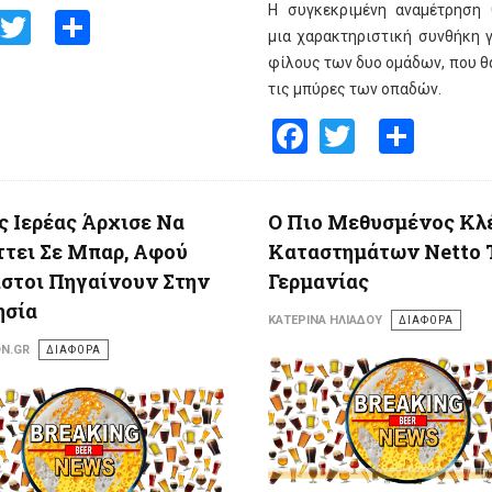
Η συγκεκριμένη αναμέτρηση 
Facebook
Twitter
Share
μια χαρακτηριστική συνθήκη γ
φίλους των δυο ομάδων, που θ
τις μπύρες των οπαδών.
Facebook
Twitter
Shar
ς Ιερέας Άρχισε Να
Ο Πιο Μεθυσμένος Κλ
τει Σε Μπαρ, Αφού
Καταστημάτων Netto 
στοι Πηγαίνουν Στην
Γερμανίας
ησία
ΚΑΤΕΡΊΝΑ ΗΛΙΆΔΟΥ
ΔΙΑΦΟΡΑ
N.GR
ΔΙΑΦΟΡΑ