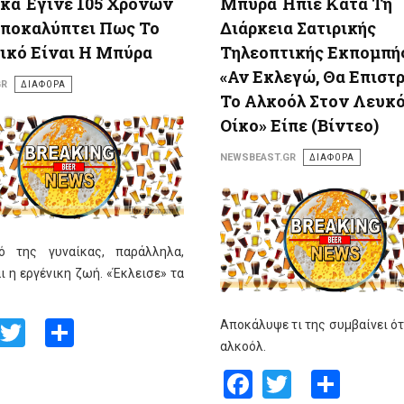
κα Έγινε 105 Χρονών
Μπύρα Ήπιε Κατά Τη
Αποκαλύπτει Πως Το
Διάρκεια Σατιρικής
ικό Είναι Η Μπύρα
Τηλεοπτικής Εκπομπής
«Αν Εκλεγώ, Θα Επιστ
GR
ΔΙΑΦΟΡΑ
Το Αλκοόλ Στον Λευκ
Οίκο» Είπε (Βίντεο)
NEWSBEAST.GR
ΔΙΑΦΟΡΑ
ό της γυναίκας, παράλληλα,
αι η εργένικη ζωή. «Έκλεισε» τα
Facebook
Twitter
Share
Αποκάλυψε τι της συμβαίνει ότ
αλκοόλ.
Facebook
Twitter
Shar