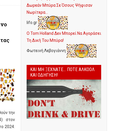
Δωρεάν Μπύρα Σε Όσους Ψήφισαν
Νωρίτερα...
lifo.gr
όνο
Ο Tom Holland Δεν Μπορεί Να Αγοράσει
ητας
Τη Δική Του Μπύρα!
Φωτεινή Λεβογιάννη
ΚΑΙ ΜΗ ΞΕΧΝΆΤΕ... ΠΟΤΈ ΑΛΚΟΌΛ
ΚΑΙ ΟΔΉΓΗΣΗ!
θούν την
4) στον
ro 2024.