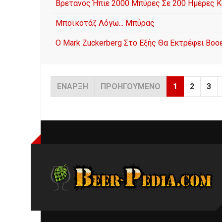
Βρετανός Ήπιε 2000 Μπύρες Σε 200 Ημέρες Κ
Μποϊκοτάζ Λόγω... Μπύρας
Ο Mark Zuckerberg Στο Εξής Θα Εκτρέφει Βο
ΈΝΑΡΞΗ
ΠΡΟΗΓΟΎΜΕΝΟ
1
2
3