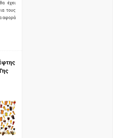
θα έχει
ια τους
α αφορά
e
έφτης
Της