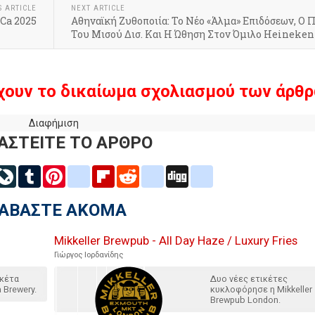
S ARTICLE
NEXT ARTICLE
Ca 2025
Αθηναϊκή Ζυθοποιία: Το Νέο «Άλμα» Επιδόσεων, Ο 
Του Μισού Δισ. Και Η Ώθηση Στον Όμιλο Heineken
χουν το δικαίωμα σχολιασμού των άρθρ
Διαφήμιση
ΑΣΤΕΙΤΕ ΤΟ ΑΡΘΡΟ
inkedIn
LiveJournal
Tumblr
Pinterest
blogger_post
Flipboard
Reddit
delicious
Digg
google_bookmarks
ΙΑΒΑΣΤΕ ΑΚΟΜΑ
Mikkeller Brewpub - All Day Haze / Luxury Fries
Γιώργος Ιορδανίδης
ικέτα
Δυο νέες ετικέτες
 Brewery.
κυκλοφόρησε η Mikkeller
Brewpub London.