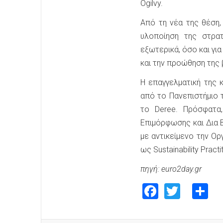
Ogilvy.
Από τη νέα της θέση,
υλοποίηση της στρατ
εξωτερικά, όσο και γι
και την προώθηση της 
Η επαγγελματική της 
από το Πανεπιστήμιο το
το Deree. Πρόσφατα
Επιμόρφωσης και Δια 
με αντικείμενο την Ο
ως Sustainability Pract
πηγή: euro2day.gr
Faceboo
Twitte
S