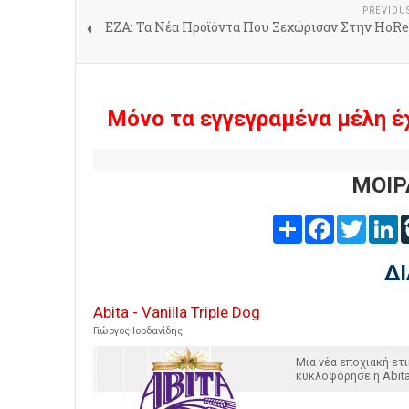
PREVIOU
ΕΖΑ: Τα Νέα Προϊόντα Που Ξεχώρισαν Στην HoRe
Μόνο τα εγγεγραμένα μέλη έ
ΜΟΙΡ
Share
Facebook
Twitter
L
Δ
Abita - Vanilla Triple Dog
Γιώργος Ιορδανίδης
Μια νέα εποχιακή ετ
κυκλοφόρησε η Abita