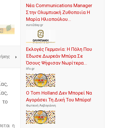
Νέα Communications Manager
Στην Ολυμπιακή Ζυθοποιία Η
Μαρία Ηλιοπούλου...
euro2day.gr
Εκλογές Γερμανία: Η Πόλη Που
Έδωσε Δωρεάν Μπύρα Σε
Πήχης
Όσους Ψήφισαν Νωρίτερα...
lifo.gr
ας,
ας,
Ο Tom Holland Δεν Μπορεί Να
Αγοράσει Τη Δική Του Μπύρα!
 το
Φωτεινή Λεβογιάννη
σεται η