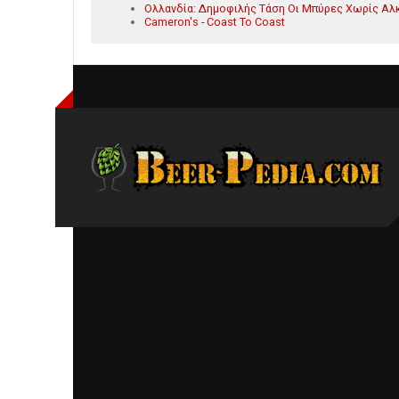
Ολλανδία: Δημοφιλής Τάση Οι Μπύρες Χωρίς Αλκ
Cameron's - Coast To Coast