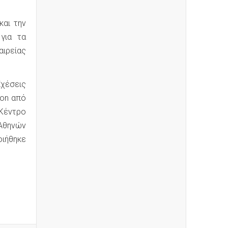
και την
 για τα
αιρείας
Σχέσεις
ion από
Κέντρο
 Αθηνών
οιήθηκε