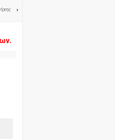
Πήχης
ων.