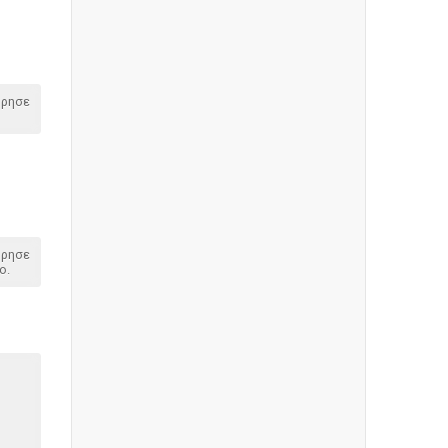
όρησε
όρησε
o.