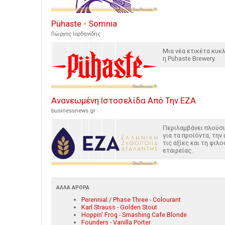
Pühaste - Somnia
Γιώργος Ιορδανίδης
Μια νέα ετικέτα κυ
η Pühaste Brewery.
Ανανεωμένη Ιστοσελίδα Από Την ΕΖΑ
businessnews.gr
Περιλαμβάνει πλούσι
για τα προϊόντα, την 
τις αξίες και τη φιλ
εταιρείας.
ΆΛΛΑ ΆΡΘΡΑ
Perennial / Phase Three - Colourant
Karl Strauss - Golden Stout
Hoppin' Frog - Smashing Cafe Blonde
Founders - Vanilla Porter