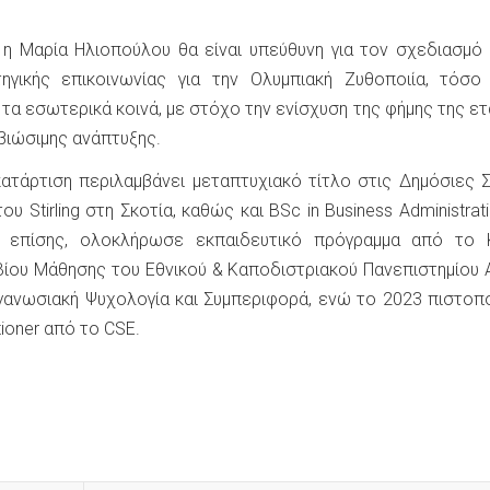
 η Μαρία Ηλιοπούλου θα είναι υπεύθυνη για τον σχεδιασμό 
ηγικής επικοινωνίας για την Ολυμπιακή Ζυθοποιία, τόσο
α τα εσωτερικά κοινά, με στόχο την ενίσχυση της φήμης της ετ
βιώσιμης ανάπτυξης.
κατάρτιση περιλαμβάνει μεταπτυχιακό τίτλο στις Δημόσιες 
υ Stirling στη Σκοτία, καθώς και BSc in Business Administrat
, επίσης, ολοκλήρωσε εκπαιδευτικό πρόγραμμα από το 
Βίου Μάθησης του Εθνικού & Καποδιστριακού Πανεπιστημίου
ργανωσιακή Ψυχολογία και Συμπεριφορά, ενώ το 2023 πιστοπ
itioner από το CSE.
k
r
hare