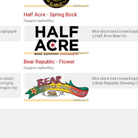
Half Acre - Spring Bock
Γιώργος Ιορδανίδης
κλοφόρησε
Μια νέα ετικέτα κυκλοφ
η Half Acre Beer Co.
Bear Republic - Flower
Γιώργος Ιορδανίδης
ο υλικό
Μια νέα ετικέτα κυκλοφ
ιστορία,
η Bear Republic Brewing C
οσοφία της