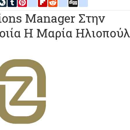
inkedIn
LiveJournal
Tumblr
Pinterest
blogger_post
Flipboard
Reddit
delicious
Digg
google_bookmarks
ons Manager Στην
οιία Η Μαρία Ηλιοπού