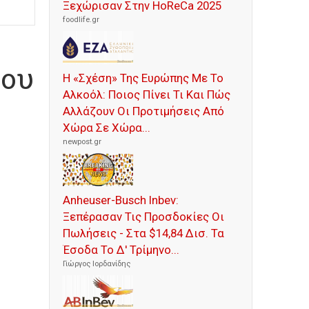
Ξεχώρισαν Στην HoReCa 2025
foodlife.gr
λου
Η «Σχέση» Της Ευρώπης Με Το
Αλκοόλ: Ποιος Πίνει Τι Και Πώς
Αλλάζουν Οι Προτιμήσεις Από
Χώρα Σε Χώρα...
newpost.gr
Anheuser-Busch Inbev:
Ξεπέρασαν Τις Προσδοκίες Οι
Πωλήσεις - Στα $14,84 Δισ. Τα
Έσοδα Το Δ' Τρίμηνο...
Γιώργος Ιορδανίδης