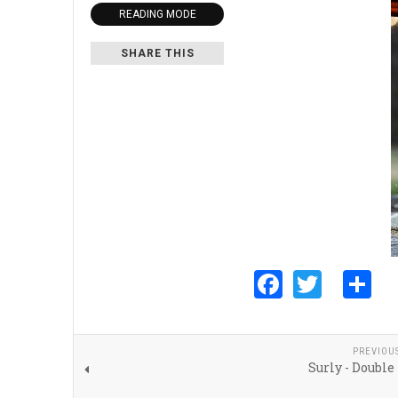
READING MODE
SHARE THIS
Faceboo
Twitte
S
PREVIOU
Surly - Double