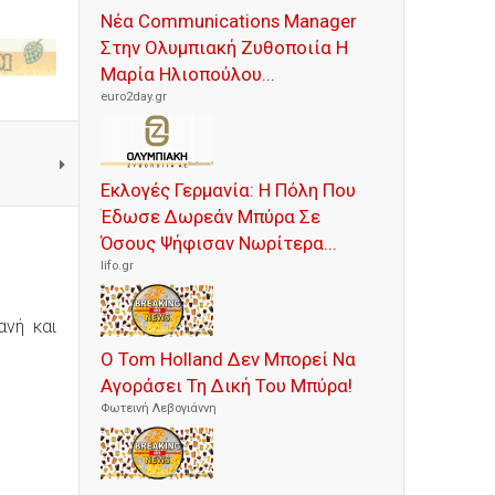
Νέα Communications Manager
Στην Ολυμπιακή Ζυθοποιία Η
Μαρία Ηλιοπούλου...
euro2day.gr
Εκλογές Γερμανία: Η Πόλη Που
Έδωσε Δωρεάν Μπύρα Σε
Όσους Ψήφισαν Νωρίτερα...
lifo.gr
ανή και
Ο Tom Holland Δεν Μπορεί Να
Αγοράσει Τη Δική Του Μπύρα!
Φωτεινή Λεβογιάννη