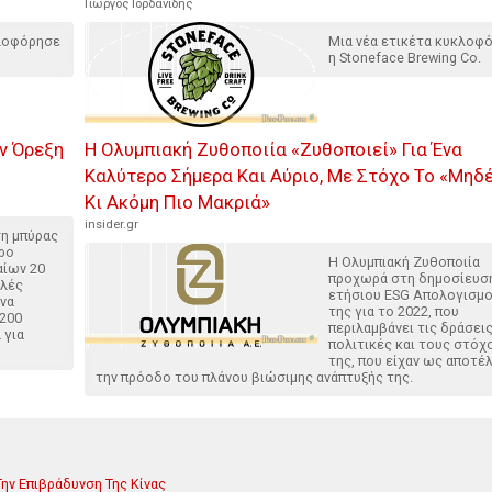
Γιώργος Ιορδανίδης
κλοφόρησε
Μια νέα ετικέτα κυκλοφ
η Stoneface Brewing Co.
ην Όρεξη
Η Ολυμπιακή Ζυθοποιία «Ζυθοποιεί» Για Ένα
Καλύτερο Σήμερα Και Αύριο, Με Στόχο Το «Μηδέν
Κι Ακόμη Πιο Μακριά»
insider.gr
ση μπύρας
ρο
Η Ολυμπιακή Ζυθοποιία
αίων 20
προχωρά στη δημοσίευσ
ολές
ετήσιου ESG Απολογισμ
να
της για το 2022, που
 200
περιλαμβάνει τις δράσεις
 για
πολιτικές και τους στόχ
της, που είχαν ως αποτέ
την πρόοδο του πλάνου βιώσιμης ανάπτυξής της.
ην Επιβράδυνση Της Κίνας