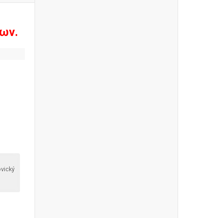
ων.
vický