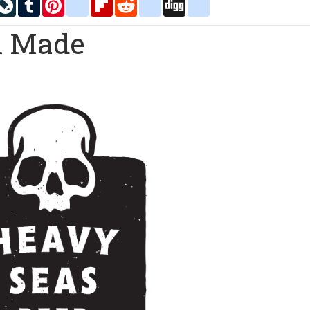
inkedIn
LiveJournal
Tumblr
Pinterest
blogger_post
Flipboard
Reddit
delicious
Digg
google_bookmarks
l Made