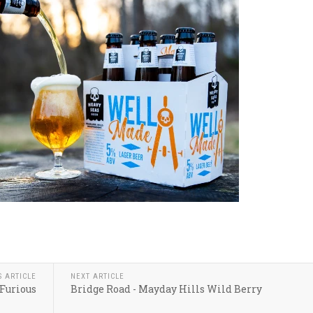
k
r
hare
S ARTICLE
NEXT ARTICLE
 Furious
Bridge Road - Mayday Hills Wild Berry