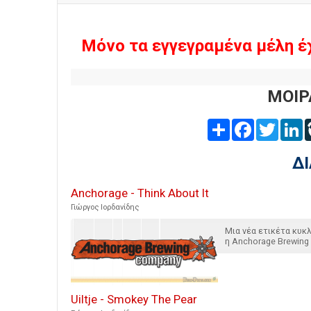
Μόνο τα εγγεγραμένα μέλη έ
ΜΟΙΡ
Share
Facebook
Twitter
L
Δ
Anchorage - Think About It
Γιώργος Ιορδανίδης
Μια νέα ετικέτα κυ
η Anchorage Brewing
Uiltje - Smokey The Pear