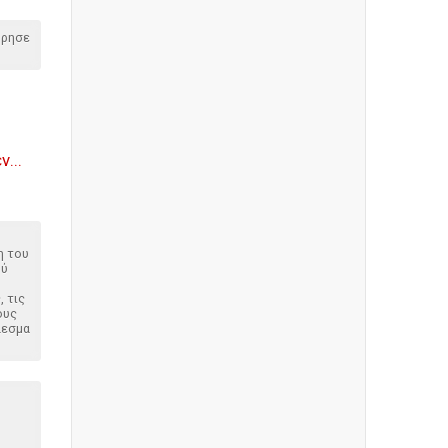
όρησε
...
η του
ού
, τις
ους
λεσμα