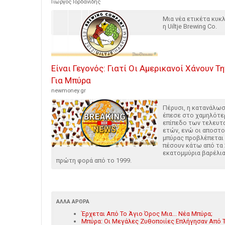
Γιώργος Ιορδανίδης
Μια νέα ετικέτα κυ
η Uiltje Brewing Co.
Είναι Γεγονός: Γιατί Οι Αμερικανοί Χάνουν Τ
Για Μπύρα
newmoney.gr
Πέρυσι, η κατανάλω
έπεσε στο χαμηλότε
επίπεδο των τελευτ
ετών, ενώ οι αποστ
μπύρας προβλέπεται 
πέσουν κάτω από τα
εκατομμύρια βαρέλια
πρώτη φορά από το 1999.
ΆΛΛΑ ΆΡΘΡΑ
Έρχεται Από Το Άγιο Όρος Μια... Νέα Μπύρα;
Μπύρα: Οι Μεγάλες Ζυθοποιίες Επλήγησαν Από Τ