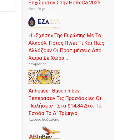
Ξεχώρισαν Στην HoReCa 2025
foodlife.gr
Η «Σχέση» Της Ευρώπης Με Το
Αλκοόλ: Ποιος Πίνει Τι Και Πώς
Αλλάζουν Οι Προτιμήσεις Από
Χώρα Σε Χώρα...
newpost.gr
Anheuser-Busch Inbev:
Ξεπέρασαν Τις Προσδοκίες Οι
Πωλήσεις - Στα $14,84 Δισ. Τα
Έσοδα Το Δ' Τρίμηνο...
Γιώργος Ιορδανίδης