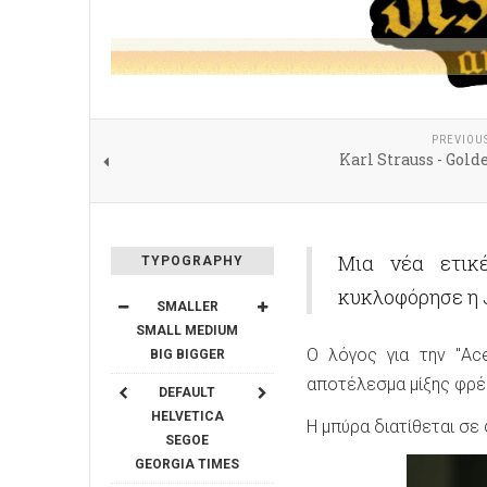
PREVIOU
Karl Strauss - Gold
Μια νέα ετικ
TYPOGRAPHY
κυκλοφόρησε η J
SMALLER
SMALL
MEDIUM
Ο λόγος για την "Ace
BIG
BIGGER
αποτέλεσμα μίξης φρέ
DEFAULT
HELVETICA
Η μπύρα διατίθεται σε
SEGOE
GEORGIA
TIMES