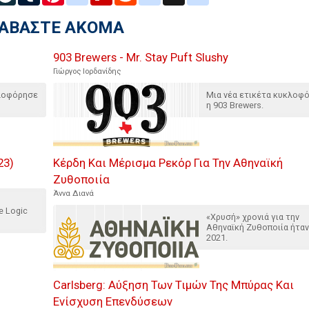
ΙΑΒΑΣΤΕ ΑΚΟΜΑ
903 Brewers - Mr. Stay Puft Slushy
Γιώργος Ιορδανίδης
κλοφόρησε
Μια νέα ετικέτα κυκλοφ
η 903 Brewers.
23)
Κέρδη Και Μέρισμα Ρεκόρ Για Την Αθηναϊκή
Ζυθοποιία
Άννα Διανά
e Logic
«Χρυσή» χρονιά για την
Αθηναϊκή Ζυθοποιία ήταν
2021.
Carlsberg: Αύξηση Των Τιμών Της Μπύρας Και
Ενίσχυση Επενδύσεων