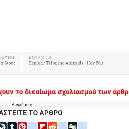
k
r
hare
S ARTICLE
NEXT ARTICLE
en Stout
Espiga / Tripping Animals - Hey You
χουν το δικαίωμα σχολιασμού των άρθρ
Διαφήμιση
ΑΣΤΕΙΤΕ ΤΟ ΑΡΘΡΟ
inkedIn
LiveJournal
Tumblr
Pinterest
blogger_post
Flipboard
Reddit
delicious
Digg
google_bookmarks