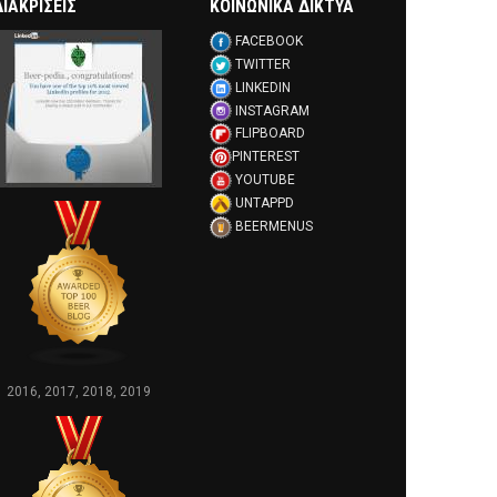
ΔΙΑΚΡΊΣΕΙΣ
ΚΟΙΝΩΝΙΚΑ ΔΙΚΤΥΑ
FACEBOOK
TWITTER
LINKEDIN
INSTAGRAM
FLIPBOARD
PINTEREST
YOUTUBE
UNTAPPD
BEERMENUS
2016, 2017, 2018, 2019