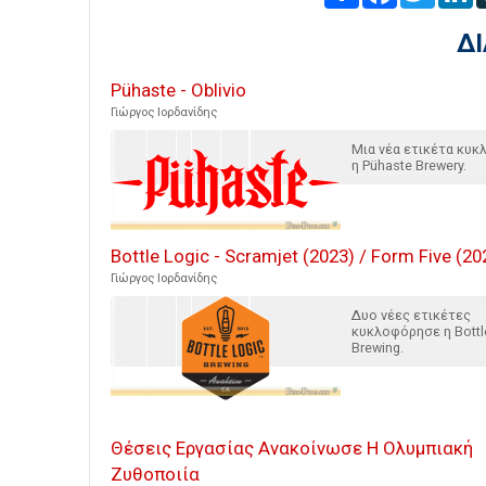
Δ
Pühaste - Oblivio
Γιώργος Ιορδανίδης
Μια νέα ετικέτα κυ
η Pühaste Brewery.
Bottle Logic - Scramjet (2023) / Form Five (20
Γιώργος Ιορδανίδης
Δυο νέες ετικέτες
κυκλοφόρησε η Bottl
Brewing.
Θέσεις Εργασίας Ανακοίνωσε Η Ολυμπιακή
Ζυθοποιία