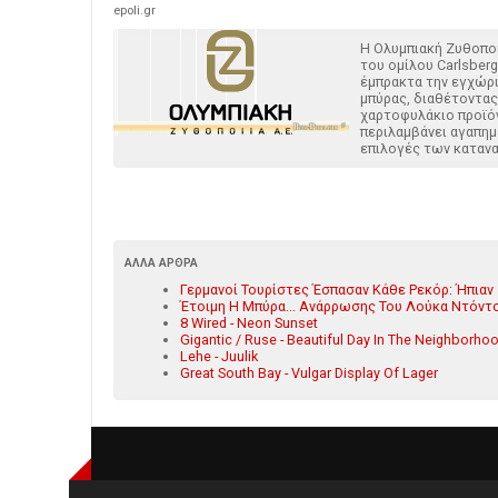
epoli.gr
H Ολυμπιακή Ζυθοπο
του ομίλου Carlsberg
έμπρακτα την εγχώρ
μπύρας, διαθέτοντας
χαρτοφυλάκιο προϊό
περιλαμβάνει αγαπημ
επιλογές των καταν
ΆΛΛΑ ΆΡΘΡΑ
Γερμανοί Τουρίστες Έσπασαν Κάθε Ρεκόρ: Ήπιαν
Έτοιμη Η Μπύρα... Ανάρρωσης Του Λούκα Ντόντσ
8 Wired - Neon Sunset
Gigantic / Ruse - Beautiful Day In The Neighborho
Lehe - Juulik
Great South Bay - Vulgar Display Of Lager