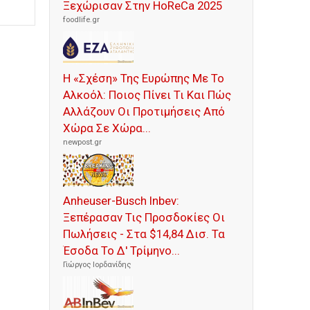
Ξεχώρισαν Στην HoReCa 2025
foodlife.gr
Η «Σχέση» Της Ευρώπης Με Το
Αλκοόλ: Ποιος Πίνει Τι Και Πώς
Αλλάζουν Οι Προτιμήσεις Από
Χώρα Σε Χώρα...
newpost.gr
Anheuser-Busch Inbev:
Ξεπέρασαν Τις Προσδοκίες Οι
Πωλήσεις - Στα $14,84 Δισ. Τα
Έσοδα Το Δ' Τρίμηνο...
Γιώργος Ιορδανίδης