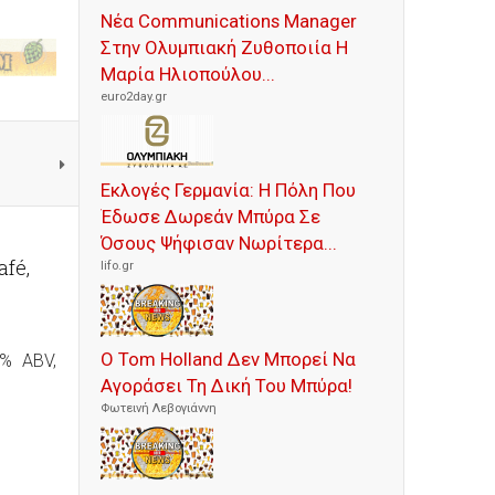
Νέα Communications Manager
Στην Ολυμπιακή Ζυθοποιία Η
Μαρία Ηλιοπούλου...
euro2day.gr
Εκλογές Γερμανία: Η Πόλη Που
Έδωσε Δωρεάν Μπύρα Σε
Όσους Ψήφισαν Νωρίτερα...
fé,
lifo.gr
Ο Tom Holland Δεν Μπορεί Να
5% ABV,
Αγοράσει Τη Δική Του Μπύρα!
Φωτεινή Λεβογιάννη