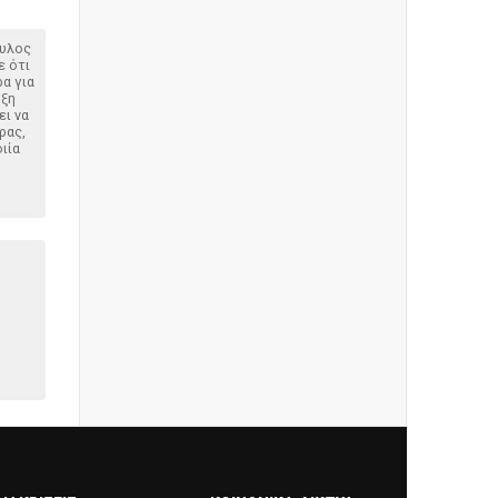
ουλος
ε ότι
α για
υξη
ει να
ρας,
ιία