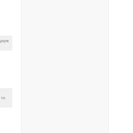
όρησε
 το