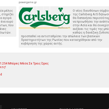
powergame.gr
ιία μέλος
Ο νέος διευθύνων σύμβ
, στηρίζει
της Carlsberg A/S δήλωσ
ια αγορά
θα δαπανήσει περισσότερ
 ένα ευρύ
να προωθήσει την ανάπτ
ντων, που
στην Ασία και θα συνεχίσ
ένες
αυξάνει τις τιμές της μπύ
αλωτών.
καθώς η δανέζικη ζυθοπο
προσπαθεί να αντισταθμίσει την απώλεια των βασικών
δραστηριοτήτων της Ρωσίας που κατασχέθηκαν από την
κυβέρνηση της χώρας αυτής.
 1.254 Μπύρες Μέσα Σε Τρεις Ώρες
ιτς!
od