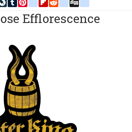
inkedIn
LiveJournal
Tumblr
Pinterest
blogger_post
Flipboard
Reddit
delicious
Digg
google_bookmarks
rose Efflorescence