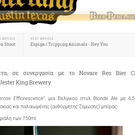
S ARTICLE
NEXT ARTICLE
en Stout
Espiga / Tripping Animals - Hey You
έτα, σε συνεργασία με το Novare Res Bier Ca
ester King Brewery.
rose Efflorescence", μια Βελγικού στυλ Blonde Ale με 6,
σκιας και παλαιωμένης (αυθόρμητης ζύμωσης) μπύρας.
 φιάλη των 750ml.