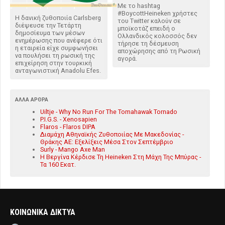
Με το hashtag
#BoycottHeineken χρήστες
Η δανική ζυθοποιία Carlsberg
του Twitter καλούν σε
διέψευσε την Τετάρτη
μποϊκοτάζ επειδή ο
δημοσίευμα των μέσων
Ολλανδικός κολοσσός δεν
ενημέρωσης που ανέφερε ότι
τήρησε τη δέσμευση
η εταιρεία είχε συμφωνήσει
αποχώρησης από τη Ρωσική
να πουλήσει τη ρωσική της
αγορά.
επιχείρηση στην τουρκική
ανταγωνιστική Anadolu Efes.
ΆΛΛΑ ΆΡΘΡΑ
Uiltje - Why No Run For The Tomahawak Tornado
P.I.G.S. - Xenosapien
Flaros - Flaros DIPA
Διαμάχη Αθηναϊκής Ζυθοποιίας Με Μακεδονίας -
Θράκης ΑΕ: Εξελίξεις Μέσα Στον Σεπτέμβριο
Surly - Mango Axe Man
Η Βεργίνα Κέρδισε Τη Heineken Στη Μάχη Της Μπύρας -
Τα 160 Εκατ.
ΚΟΙΝΩΝΙΚΑ ΔΙΚΤΥΑ