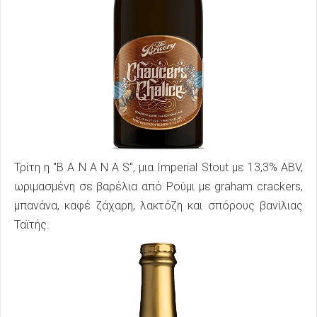
Τρίτη η "B A N A N A S", μια Imperial Stout με 13,3% ABV,
ωριμασμένη σε βαρέλια από Ρούμι με graham crackers,
μπανάνα, καφέ ζάχαρη, λακτόζη και σπόρους βανίλιας
Ταϊτής.