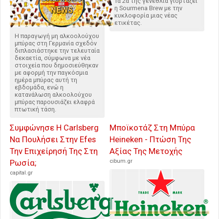
Τα 2α της γενέθλια γιορτάζει
η Sourmena Brew με την
κυκλοφορία μιας νέας
ετικέτας.
Η παραγωγή μη αλκοολούχου
μπύρας στη Γερμανία σχεδόν
διπλασιάστηκε την τελευταία
δεκαετία, σύμφωνα με νέα
στοιχεία που δημοσιεύθηκαν
με αφορμή την παγκόσμια
ημέρα μπύρας αυτή τη
εβδομάδα, ενώ η
κατανάλωση αλκοολούχου
μπύρας παρουσιάζει ελαφρά
πτωτική τάση.
Συμφώνησε Η Carlsberg
Μποϊκοτάζ Στη Μπύρα
Να Πουλήσει Στην Efes
Heineken - Πτώση Της
Την Επιχείρησή Της Στη
Αξίας Της Μετοχής
Ρωσία;
cibum.gr
capital.gr