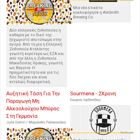
Μια νέα ετικέτα
κυκλοφόρησε η AleSmith
Brewing Co.
Δύο ελληνικές ζυθοποιίες η
καθεμία με το δικό της
ξεχωριστό αποτύπωμα στην
αγορά. Από τη μία η Ελληνική
Ζυθοποιία Αταλάντης
γνωστή ευρύτερα ως ΕΖΑ και
από την άλλη η Ζυθοποιία
Μακεδονίας Θράκης, γνωστή
ως Βεργίνα. Η
πραγματικότητα και για τις
δύο δείχνει και είναι
εντελώς διαφορετική.
Αυξητική Τάση Για Την
Sourmena - 2Χρονη
Παραγωγή Μη
Γιώργος Ιορδανίδης
Αλκοολούχου Μπύρας
Στη Γερμανία
Julia Dahm / Μαριάνθη Πελεκανάκη