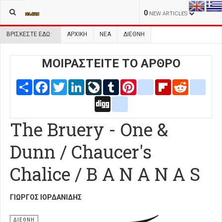
0
NEW ARTICLES
ΒΡΊΣΚΕΣΤΕ ΕΔΏ:
ΑΡΧΙΚΉ
ΝΕΑ
ΔΙΕΘΝΗ
ΜΟΙΡΑΣΤΕΙΤΕ ΤΟ ΑΡΘΡΟ
Share
Facebook
Twitter
LinkedIn
LiveJournal
Tumblr
Pinterest
blogger_post
Flipboard
Reddit
delic
Digg
google_bookmarks
The Bruery - One &
Dunn / Chaucer's
Chalice / B A N A N A S
ΓΙΏΡΓΟΣ ΙΟΡΔΑΝΊΔΗΣ
ΔΙΕΘΝΗ