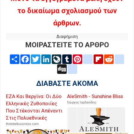
το δικαίωμα σχολιασμού των
άρθρων.
Διαφήμιση
ΜΟΙΡΑΣΤΕΙΤΕ ΤΟ ΑΡΘΡΟ
Share
Facebook
Twitter
LinkedIn
LiveJournal
Tumblr
Pinterest
blogger_post
Flipboard
Reddit
delic
Digg
google_bookmarks
ΔΙΑΒΑΣΤΕ ΑΚΟΜΑ
ΕΖΑ Και Βεργίνα: Οι Δύο
AleSmith - Sunshine Bliss
Ελληνικές Ζυθοποιίες
Γιώργος Ιορδανίδης
Που Στέκονται Απέναντι
Στις Πολυεθνικές
thetotalbusiness.com