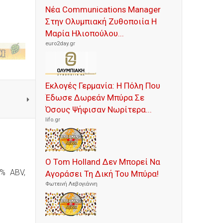
Νέα Communications Manager
Στην Ολυμπιακή Ζυθοποιία Η
Μαρία Ηλιοπούλου...
euro2day.gr
Εκλογές Γερμανία: Η Πόλη Που
Έδωσε Δωρεάν Μπύρα Σε
Όσους Ψήφισαν Νωρίτερα...
lifo.gr
Ο Tom Holland Δεν Μπορεί Να
7% ABV,
Αγοράσει Τη Δική Του Μπύρα!
Φωτεινή Λεβογιάννη