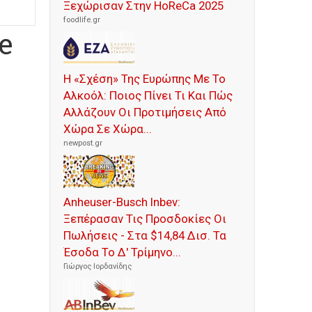
Ξεχώρισαν Στην HoReCa 2025
foodlife.gr
e
Η «Σχέση» Της Ευρώπης Με Το
Αλκοόλ: Ποιος Πίνει Τι Και Πώς
Αλλάζουν Οι Προτιμήσεις Από
Χώρα Σε Χώρα...
newpost.gr
Anheuser-Busch Inbev:
Ξεπέρασαν Τις Προσδοκίες Οι
Πωλήσεις - Στα $14,84 Δισ. Τα
Έσοδα Το Δ' Τρίμηνο...
Γιώργος Ιορδανίδης