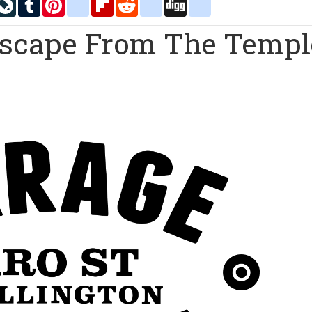
inkedIn
LiveJournal
Tumblr
Pinterest
blogger_post
Flipboard
Reddit
delicious
Digg
google_bookmarks
 Escape From The Templ