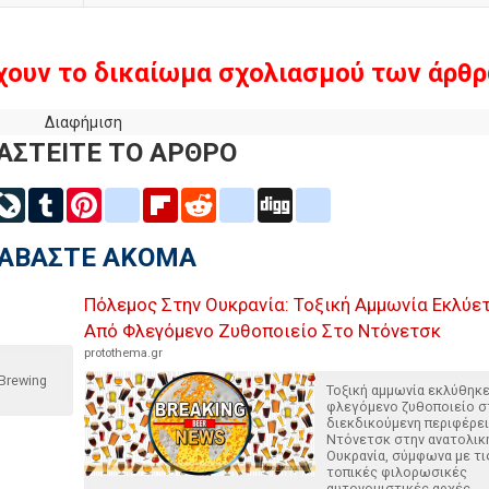
χουν το δικαίωμα σχολιασμού των άρθρ
Διαφήμιση
ΑΣΤΕΙΤΕ ΤΟ ΑΡΘΡΟ
inkedIn
LiveJournal
Tumblr
Pinterest
blogger_post
Flipboard
Reddit
delicious
Digg
google_bookmarks
ΙΑΒΑΣΤΕ ΑΚΟΜΑ
Πόλεμος Στην Ουκρανία: Τοξική Αμμωνία Εκλύε
Από Φλεγόμενο Ζυθοποιείο Στο Ντόνετσκ
protothema.gr
Brewing
Τοξική αμμωνία εκλύθηκ
φλεγόμενο ζυθοποιείο σ
διεκδικούμενη περιφέρε
Ντόνετσκ στην ανατολικ
Ουκρανία, σύμφωνα με τι
τοπικές φιλορωσικές
αυτονομιστικές αρχές.