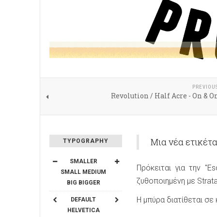
PREVIOU
Revolution / Half Acre - On & On
Μια νέα ετικέτα
TYPOGRAPHY
SMALLER
Πρόκειται για την "E
SMALL
MEDIUM
ζυθοποιημένη με Strata,
BIG
BIGGER
Η μπύρα διατίθεται σε
DEFAULT
HELVETICA