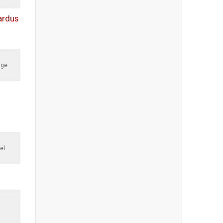
ardus
dge
el