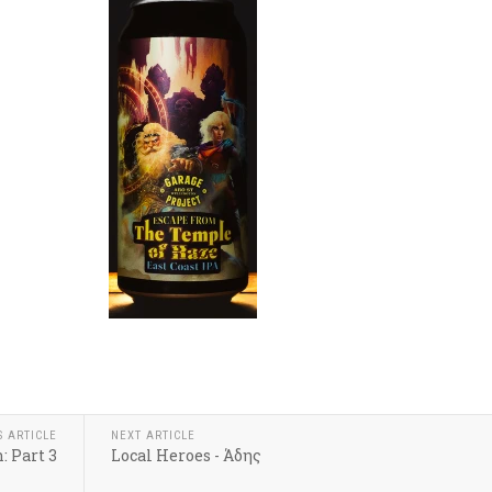
k
r
hare
S ARTICLE
NEXT ARTICLE
: Part 3
Local Heroes - Άδης