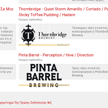
 Σε Μια
Thornbridge - Quiet Storm Amarillo / Cortado / P
Sticky Toffee Pudding / Hadern
Γιώργος Ιορδανίδης
ο της
Τέσσερεις νέες ετικέτες
ν τοπικών
κυκλοφόρησε η Thornbri
με πολλούς
Brewery.
υν ότι η
ταιρείας
.
Pinta Barrel - Perception / Hive / Direction
Γιώργος Ιορδανίδης
 Guinness
Τρεις νέες ετικέτες
ιται για
κυκλοφόρησε η Pinta Barr
Brewing.
γκρότημα Της Πρώην Ζυθοποιίας Φιξ