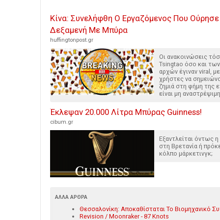
Κίνα: Συνελήφθη Ο Εργαζόμενος Που Ούρησε
Δεξαμενή Με Μπύρα
huffingtonpost.gr
Οι ανακοινώσεις τόσ
Tsingtao όσο και τω
αρχών έγιναν viral, 
χρήστες να σημειώνο
ζημιά στη φήμη της ε
είναι μη αναστρέψιμη
Έκλεψαν 20.000 Λίτρα Μπύρας Guinness!
cibum.gr
Εξαντλείται όντως η
στη Βρετανία ή πρόκε
κόλπο μάρκετινγκ;
ΆΛΛΑ ΆΡΘΡΑ
Θεσσαλονίκη: Αποκαθίσταται Το Βιομηχανικό Συ
Revision / Moonraker - 87 Knots