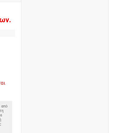
ων.
ται
ε από
τη
ια
ή
ς