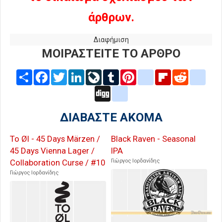
άρθρων.
Διαφήμιση
ΜΟΙΡΑΣΤΕΙΤΕ ΤΟ ΑΡΘΡΟ
Share
Facebook
Twitter
LinkedIn
LiveJournal
Tumblr
Pinterest
blogger_post
Flipboard
Reddit
delic
Digg
google_bookmarks
ΔΙΑΒΑΣΤΕ ΑΚΟΜΑ
To Øl - 45 Days Märzen /
Black Raven - Seasonal
45 Days Vienna Lager /
IPA
Collaboration Curse / #10
Γιώργος Ιορδανίδης
Γιώργος Ιορδανίδης