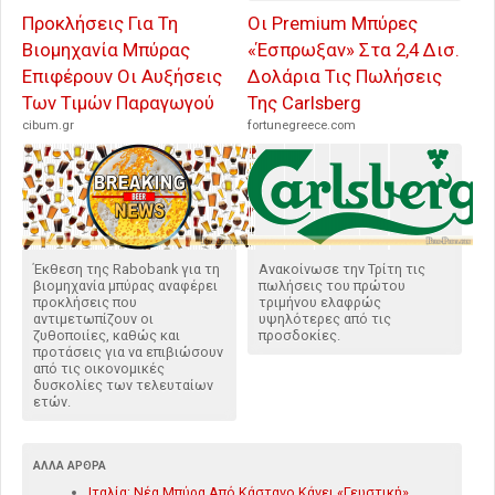
Προκλήσεις Για Τη
Οι Premium Μπύρες
Βιομηχανία Μπύρας
«Έσπρωξαν» Στα 2,4 Δισ.
Επιφέρουν Οι Αυξήσεις
Δολάρια Τις Πωλήσεις
Των Τιμών Παραγωγού
Της Carlsberg
cibum.gr
fortunegreece.com
Έκθεση της Rabobank για τη
Ανακοίνωσε την Τρίτη τις
βιομηχανία μπύρας αναφέρει
πωλήσεις του πρώτου
προκλήσεις που
τριμήνου ελαφρώς
αντιμετωπίζουν οι
υψηλότερες από τις
ζυθοποιίες, καθώς και
προσδοκίες.
προτάσεις για να επιβιώσουν
από τις οικονομικές
δυσκολίες των τελευταίων
ετών.
ΆΛΛΑ ΆΡΘΡΑ
Ιταλία: Νέα Μπύρα Από Κάστανο Κάνει «Γευστική»