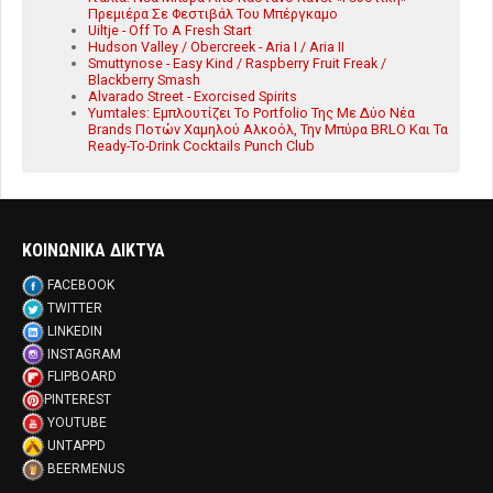
Πρεμιέρα Σε Φεστιβάλ Του Μπέργκαμο
Uiltje - Off To A Fresh Start
Hudson Valley / Obercreek - Aria I / Aria II
Smuttynose - Easy Kind / Raspberry Fruit Freak /
Blackberry Smash
Alvarado Street - Exorcised Spirits
Yumtales: Εμπλουτίζει Το Portfolio Της Με Δύο Νέα
Brands Ποτών Χαμηλού Αλκοόλ, Την Μπύρα BRLO Και Τα
Ready-To-Drink Cocktails Punch Club
ΚΟΙΝΩΝΙΚΑ ΔΙΚΤΥΑ
FACEBOOK
TWITTER
LINKEDIN
INSTAGRAM
FLIPBOARD
PINTEREST
YOUTUBE
UNTAPPD
BEERMENUS