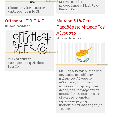
Μια νέα ετικέτα
κυκλοφόρησε η Black Raven
Τέσσερεις νέες ετικέτες
Brewing Co.
κυκλοφόρησε η To Øl.
Offshoot - T-R-E-A-T
Μείωση 5,1% Στις
Γιώργος Ιορδανίδης
Παραδόσεις Μπύρας Τον
Αύγουστο
stockwatch.com.cy
Μια νέα ετικέτα
κυκλοφόρησε η Offshoot
Beer Co.
Μείωση 5,1% παρουσίασαν οι
συνολικές παραδόσεις
μπύρας τον Αύγουστο,
ωθούμενες τόσο από τις
παραδόσεις στην εγχώρια
αγορά, που υποχώρησαν σε
ποσοστό 2,1% όσο και στις
εξαγωγές, οι οποίες
σημείωσαν μεγάλη
ποσοστιαία πτώση της τάξης
του 45%.