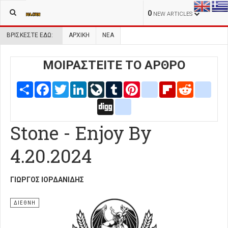
0
NEW ARTICLES
ΒΡΊΣΚΕΣΤΕ ΕΔΏ:
ΑΡΧΙΚΉ
ΝΕΑ
ΜΟΙΡΑΣΤΕΙΤΕ ΤΟ ΑΡΘΡΟ
Share
Facebook
Twitter
LinkedIn
LiveJournal
Tumblr
Pinterest
blogger_post
Flipboard
Reddit
delic
Digg
google_bookmarks
Stone - Enjoy By
4.20.2024
ΓΙΏΡΓΟΣ ΙΟΡΔΑΝΊΔΗΣ
ΔΙΕΘΝΗ