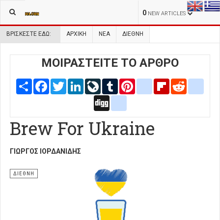
0
NEW ARTICLES
ΒΡΊΣΚΕΣΤΕ ΕΔΏ:
ΑΡΧΙΚΉ
ΝΕΑ
ΔΙΕΘΝΗ
ΜΟΙΡΑΣΤΕΙΤΕ ΤΟ ΑΡΘΡΟ
Share
Facebook
Twitter
LinkedIn
LiveJournal
Tumblr
Pinterest
blogger_post
Flipboard
Reddit
delic
Digg
google_bookmarks
Brew For Ukraine
ΓΙΏΡΓΟΣ ΙΟΡΔΑΝΊΔΗΣ
ΔΙΕΘΝΗ