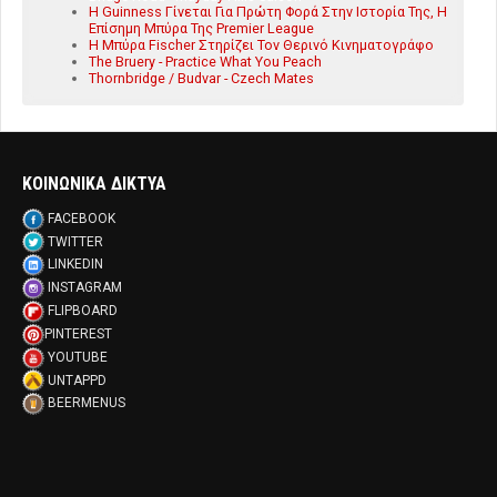
Η Guinness Γίνεται Για Πρώτη Φορά Στην Ιστορία Της, Η
Επίσημη Μπύρα Της Premier League
Η Μπύρα Fischer Στηρίζει Τον Θερινό Κινηματογράφο
The Bruery - Practice What You Peach
Thornbridge / Budvar - Czech Mates
ΚΟΙΝΩΝΙΚΑ ΔΙΚΤΥΑ
FACEBOOK
TWITTER
LINKEDIN
INSTAGRAM
FLIPBOARD
PINTEREST
YOUTUBE
UNTAPPD
BEERMENUS