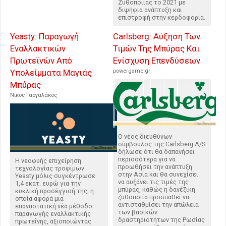
Ζυθοποιίας το 2021 με
διψήφια ανάπτυξη και
επιστροφή στην κερδοφορία.
Yeasty: Παραγωγή
Carlsberg: Αύξηση Των
Εναλλακτικών
Τιμών Της Μπύρας Και
Πρωτεϊνών Από
Ενίσχυση Επενδύσεων
Υπολείμματα Μαγιάς
powergame.gr
Μπύρας
Νίκος Γαργαλάκος
Ο νέος διευθύνων
σύμβουλος της Carlsberg A/S
δήλωσε ότι θα δαπανήσει
περισσότερα για να
Η νεοφυής επιχείρηση
προωθήσει την ανάπτυξη
τεχνολογίας τροφίμων
στην Ασία και θα συνεχίσει
Yeasty μόλις συγκέντρωσε
να αυξάνει τις τιμές της
1,4 εκατ. ευρώ για την
μπύρας, καθώς η δανέζικη
κυκλική προσέγγισή της, η
ζυθοποιία προσπαθεί να
οποία αφορά μια
αντισταθμίσει την απώλεια
επαναστατική νέα μέθοδο
των βασικών
παραγωγής εναλλακτικής
δραστηριοτήτων της Ρωσίας
πρωτεΐνης, αξιοποιώντας