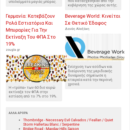
που κατασχέθηκαν από την
υπολείμματα μαγιάς μπύρας.
κυβέρνηση της χώρας αυτής.
Γερμανία: Κατεβάζουν
Beverage World: Κινείται
Ρολά Εστιατόρια Και
Σε Θετικό Έδαφος
Μπυραρίες Για Την
Δανάη Αλεξάκη
Εκτίναξη Του ΦΠΑ Στο
19%
zougla.gr
Ενίσχυση των εσόδων και
διεύρυνση της μεριδιακής
δυναμικής σημείωσε η
εταιρεία κατά την περσινή
χρονιά.
Η «τρύπα» των 60 δισ ευρώ
εκτίναξε τον ΦΠΑ στην
εστίαση από το 7% στο 19%.
ΆΛΛΑ ΆΡΘΡΑ
Thornbridge - Necessary Evil Calvados / Feallan / Quiet
Storm Hallertau Blanc / Serpentine
Bridge Road - Mayday Hills Saison