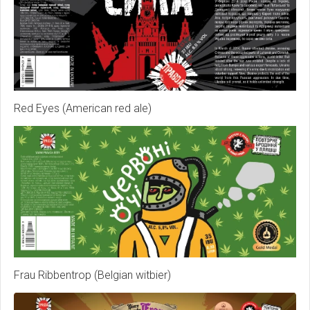
Red Eyes (American red ale)
Frau Ribbentrop (Belgian witbier)