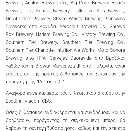
Brewing, Analog Brewing Co., Big Rock Brewery, Beau's
Brewing Co., Equals Brewery, Collective Arts Brewing,
Great Lakes Brewery, Steam Whistle Brewing, Brunswick
Bierworks από Καναδά, Aeronaut Brewing Co., Shrewd
Fox Brewery, Harlem Brewing Co., Victory Brewing Co.,
Southern Tier Brewery, Southern Tier Brewing Co.,
Southern Tier Charlotte, Intuition Ale Works, Moto Sonora
Brewing από ΗΠΑ, Cervejas Daoravida από Βραζιλία,
καθώς και η Browar Maryensztadt από Πολωνία, είναι
μερικές απ' της πρώτες ζυθοποιίες που ξεκίνησαν την
παραγωγή της "Putin is a D...".
Αναφορά έγινε και μέσω του τηλεοπτικού δικτύου στην
Ευρώπη, Viacom-CBS.
Όσες ζυθοποιίες ενδιαφέρονται να συνδράμουν και να
βοηθήσουν, παράγοντας τη συγκεκριμένη μπύρα, θα
λάβουν τη συνταγή ζυθοποίησης, καθώς και την ετικέτα