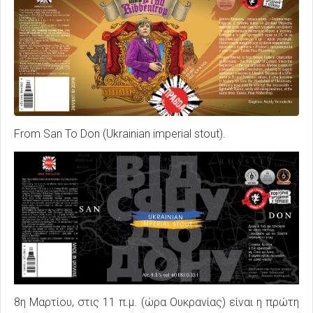
From San To Don (Ukrainian imperial stout).
8η Μαρτίου, στις 11 π.μ. (ώρα Ουκρανίας) είναι η πρώτη