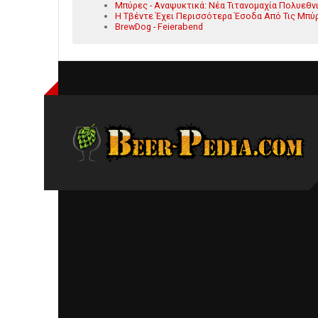
Μπύρες - Αναψυκτικά: Νέα Τιτανομαχία Πολυεθν
Η Τβέντε Έχει Περισσότερα Έσοδα Από Τις Μπύ
BrewDog - Feierabend