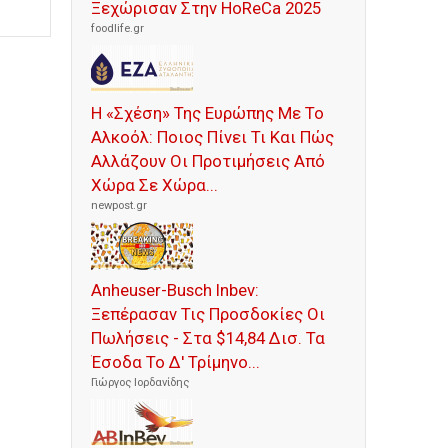
Ξεχώρισαν Στην HoReCa 2025
foodlife.gr
Η «Σχέση» Της Ευρώπης Με Το
Αλκοόλ: Ποιος Πίνει Τι Και Πώς
Αλλάζουν Οι Προτιμήσεις Από
Χώρα Σε Χώρα...
newpost.gr
Anheuser-Busch Inbev:
Ξεπέρασαν Τις Προσδοκίες Οι
Πωλήσεις - Στα $14,84 Δισ. Τα
Έσοδα Το Δ' Τρίμηνο...
Γιώργος Ιορδανίδης