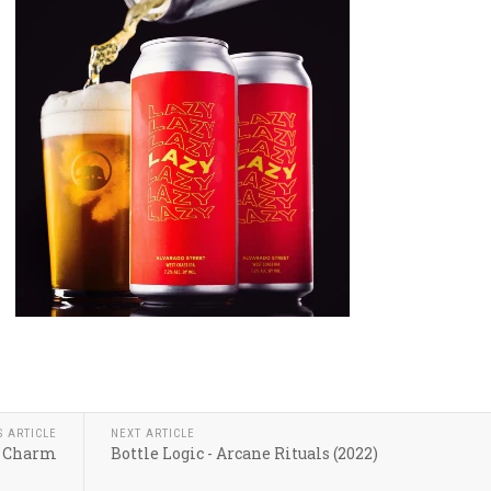
k
r
hare
S ARTICLE
NEXT ARTICLE
 / Charm
Bottle Logic - Arcane Rituals (2022)