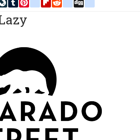
inkedIn
LiveJournal
Tumblr
Pinterest
blogger_post
Flipboard
Reddit
delicious
Digg
google_bookmarks
 Lazy