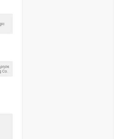
gic
όρησε
g Co.