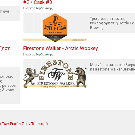
#2 / Cask #3
Γιώργος Ιορδανίδης
' ένα
Τρεις νέες ετικέτες
κυκλοφόρησε η Bottle Lo
Brewing.
ύξηση
Firestone Walker - Arctic Wookey
Γιώργος Ιορδανίδης
Μια νέα ετικέτα κυκλοφ
η Firestone Walker Brewin
ωλήσεις
ές
ς με τους
ς δίνουν
ά Των Ρεκόρ Στον Τουρισμό