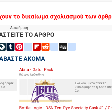
χουν το δικαίωμα σχολιασμού των άρθρ
Διαφήμιση
ΑΣΤΕΙΤΕ ΤΟ ΑΡΘΡΟ
inkedIn
LiveJournal
Tumblr
Pinterest
blogger_post
Flipboard
Reddit
delicious
Digg
google_bookmarks
ΙΑΒΑΣΤΕ ΑΚΟΜΑ
Abita - Gator Pack
Γιώργος Ιορδανίδης
κλοφόρησε
Ένα νέο μικτό πακέτο
g Co.
κυκλοφόρησε η Abita Bre
Co.
Bottle Logic - DSN Ten: Rye Specialty Cask #1 / C