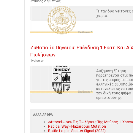
Σταύρος Δοβιστινός
“Ήταν δυο γείτονες σ
χωριό.
Ζυθοποιία Πηνειού: Επένδυση 1 Εκατ. Και Α
Πωλήσεων
1voice.gr
Αυξημένη ζήτηση
παρατηρείται στις π
για τις μικρές τοπικ
ελληνικές ζυθοποιίε
καταναλωτές να του
την δική τους ψήφο
εμπιστοσύνης.
ΆΛΛΑ ΆΡΘΡΑ
«Απογείωσε» Τις Πωλήσεις Της Μπύρας Η Χρονι
Radical Way - Hazardous Mutation
Bottle Logic - Scatter Signal (2022)