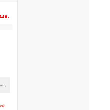
ων.
wing
ask