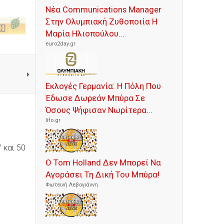
Νέα Communications Manager
Στην Ολυμπιακή Ζυθοποιία Η
Μαρία Ηλιοπούλου...
euro2day.gr
Εκλογές Γερμανία: Η Πόλη Που
Έδωσε Δωρεάν Μπύρα Σε
Όσους Ψήφισαν Νωρίτερα...
lifo.gr
 και 50
Ο Tom Holland Δεν Μπορεί Να
Αγοράσει Τη Δική Του Μπύρα!
Φωτεινή Λεβογιάννη