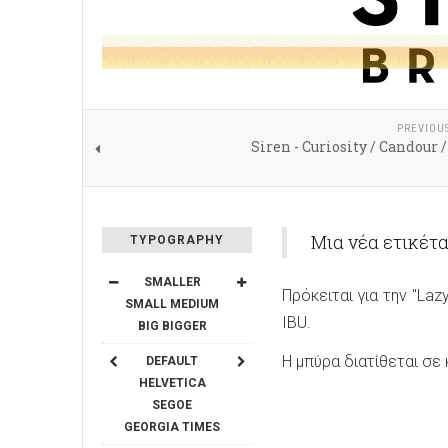
PREVIOU
Siren - Curiosity / Candour
Μια νέα ετικέτα
TYPOGRAPHY
SMALLER
Πρόκειται για την "La
SMALL
MEDIUM
IBU.
BIG
BIGGER
Η μπύρα διατίθεται σε 
DEFAULT
HELVETICA
SEGOE
GEORGIA
TIMES