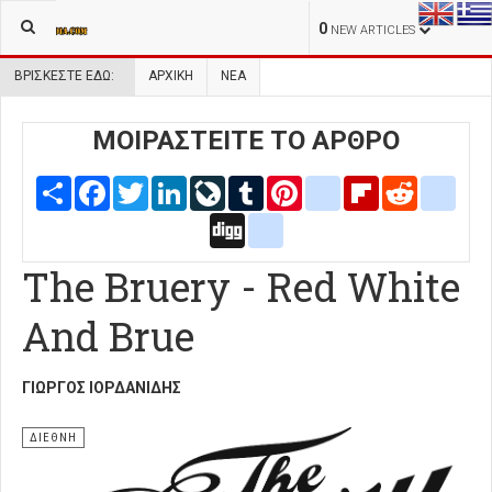
0
NEW ARTICLES
ΒΡΊΣΚΕΣΤΕ ΕΔΏ:
ΑΡΧΙΚΉ
ΝΕΑ
ΜΟΙΡΑΣΤΕΙΤΕ ΤΟ ΑΡΘΡΟ
Share
Facebook
Twitter
LinkedIn
LiveJournal
Tumblr
Pinterest
blogger_post
Flipboard
Reddit
delic
Digg
google_bookmarks
The Bruery - Red White
And Brue
ΓΙΏΡΓΟΣ ΙΟΡΔΑΝΊΔΗΣ
ΔΙΕΘΝΗ