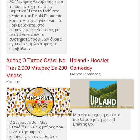
Αλέξανδρος Δανιηλίδης κατά
τη συμμετοχή του στην
θεματική "farm to fork" στο
πλαίσιο του Delphi Economic
Forum. Η στρατηγική Farm to
Fork βρίσκεται στο
επίκεντρο της Κομισιόν, με
στόχο να γίνουν τα
συστήματα τροφίμων δίκαια,
υγιεινά και φιλικά προς το
περιβάλλον.
Αυτός Ο Τύπος Θέλει Να
Upland - Hoosier
Πιει 2.000 Μπύρες Σε 200
Gameday
Μέρες
Γιώργος Ιορδανίδης
vice.com
Μια νέα εποχιακή ετικέτα
κυκλοφόρησε η Upland
Ο 25χρονος Jon May
Brewing Co.
μεταδίδει live τις μπύρες που
πίνει στην παμπ και
καταγράφει τον αριθμό σε