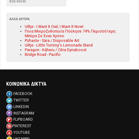
ένα excel.
ΆΛΛΑ ΆΡΘΡΑ
Uiltje - I Want It Owl, I Want It Now!
Ποια Μικροζυθοποιία Πούλησε 74% Περισσότερη
Μπύρα Σε Έναν Χρόνο
Pühaste - Sära / Disposable Art
Uiltje - Little Tommy's Lemonade Stand
Paragon - Kāheru / Citra Dynaboost
Bridge Road - Pacific
ΚΟΙΝΩΝΙΚΑ ΔΙΚΤΥΑ
FACEBOOK
TWITTER
LINKEDIN
INSTAGRAM
FLIPBOARD
PINTEREST
YOUTUBE
UNTAPPD