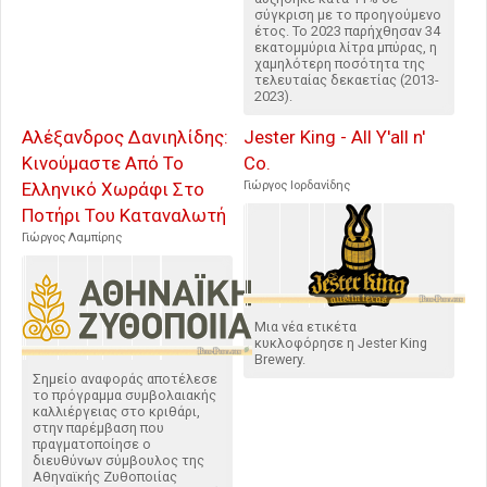
σύγκριση με το προηγούμενο
έτος. Το 2023 παρήχθησαν 34
εκατομμύρια λίτρα μπύρας, η
χαμηλότερη ποσότητα της
τελευταίας δεκαετίας (2013-
2023).
Αλέξανδρος Δανιηλίδης:
Jester King - All Y'all n'
Κινούμαστε Από Το
Co.
Ελληνικό Χωράφι Στο
Γιώργος Ιορδανίδης
Ποτήρι Του Καταναλωτή
Γιώργος Λαμπίρης
Μια νέα ετικέτα
κυκλοφόρησε η Jester King
Brewery.
Σημείο αναφοράς αποτέλεσε
το πρόγραμμα συμβολαιακής
καλλιέργειας στο κριθάρι,
στην παρέμβαση που
πραγματοποίησε ο
διευθύνων σύμβουλος της
Αθηναϊκής Ζυθοποιίας