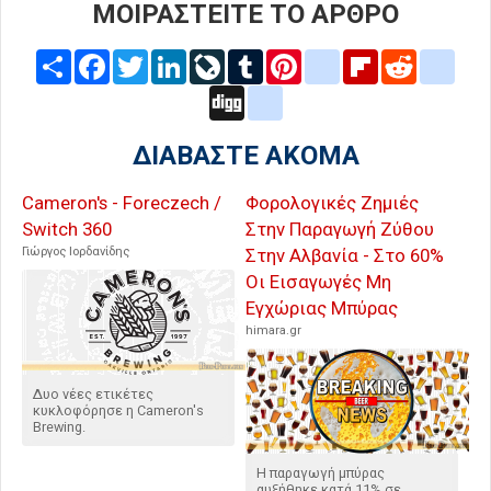
ΜΟΙΡΑΣΤΕΙΤΕ ΤΟ ΑΡΘΡΟ
Share
Facebook
Twitter
LinkedIn
LiveJournal
Tumblr
Pinterest
blogger_post
Flipboard
Reddit
delic
Digg
google_bookmarks
ΔΙΑΒΑΣΤΕ ΑΚΟΜΑ
Cameron's - Foreczech /
Φορολογικές Ζημιές
Switch 360
Στην Παραγωγή Ζύθου
Γιώργος Ιορδανίδης
Στην Αλβανία - Στο 60%
Οι Εισαγωγές Μη
Εγχώριας Μπύρας
himara.gr
Δυο νέες ετικέτες
κυκλοφόρησε η Cameron's
Brewing.
Η παραγωγή μπύρας
αυξήθηκε κατά 11% σε