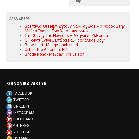
μπαρ.
ΆΛΛΑ ΆΡΘΡΑ
Βρετανία: Οι Παμπ Ζητούν Να «Παγώσει» Ο Φόρος Στην
Μπύρα Ενόψει Των Χριστουγέννων
Στη Gravity The Newtons Η Αθηναϊκή Ζυθοποιία
Ο Γκάντι Έγινε... Μπύρα Και Προκάλεσε Οργή
BrewHeart - Mango Unchained
Uiltje - The Algorithm Pt.2
Bridge Road - Mayday Hills Saison
ΚΟΙΝΩΝΙΚΑ ΔΙΚΤΥΑ
FACEBOOK
TWITTER
LINKEDIN
INSTAGRAM
FLIPBOARD
PINTEREST
YOUTUBE
UNTAPPD