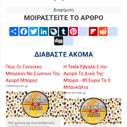
Διαφήμιση
ΜΟΙΡΑΣΤΕΙΤΕ ΤΟ ΑΡΘΡΟ
Share
Facebook
Twitter
LinkedIn
LiveJournal
Tumblr
Pinterest
blogger_post
Flipboard
Reddit
delic
Digg
google_bookmarks
ΔΙΑΒΑΣΤΕ ΑΚΟΜΑ
Πώς Οι Γυναίκες
Η Tesla Έβγαλε Στην
Μπορούν Να Σώσουν Την
Αγορά Τη Δική Της
Αγορά Μπύρας
Μπύρα - 89 Ευρώ Τα 3
naftemporiki.gr
Μπουκάλια
carandmotor.gr
Επί χρόνια με ένα επιθετικό,