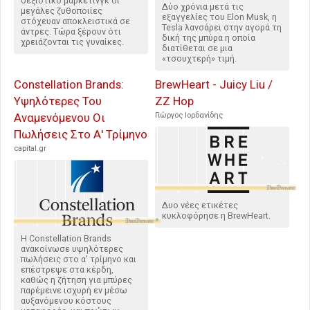
σεξιστικό μάρκετινγκ οι
Δύο χρόνια μετά τις
μεγάλες ζυθοποιίες
εξαγγελίες του Elon Musk, η
στόχευαν αποκλειστικά σε
Tesla λανσάρει στην αγορά τη
άντρες. Τώρα ξέρουν ότι
δική της μπύρα η οποία
χρειάζονται τις γυναίκες.
διατίθεται σε μια
«τσουχτερή» τιμή.
Constellation Brands:
BrewHeart - Juicy Liu /
Υψηλότερες Του
ZZ Hop
Αναμενόμενου Οι
Γιώργος Ιορδανίδης
Πωλήσεις Στο Α' Τρίμηνο
capital.gr
Δυο νέες ετικέτες
κυκλοφόρησε η BrewHeart.
Η Constellation Brands
ανακοίνωσε υψηλότερες
πωλήσεις στο α' τρίμηνο και
επέστρεψε στα κέρδη,
καθώς η ζήτηση για μπύρες
παρέμεινε ισχυρή εν μέσω
αυξανόμενου κόστους