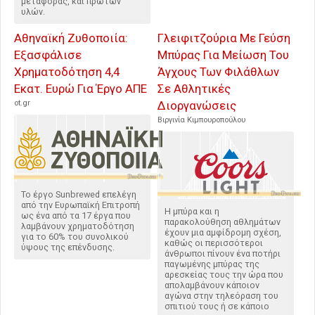
μεταφοράς, και πρώτων
υλών.
Αθηναϊκή Ζυθοποιία:
Γλειφιτζούρια Με Γεύση
Εξασφάλισε
Μπύρας Για Μείωση Του
Χρηματοδότηση 4,4
Άγχους Των Φιλάθλων
Εκατ. Ευρώ Για Έργο ΑΠΕ
Σε Αθλητικές
ot.gr
Διοργανώσεις
Βιργινία Κιμπουροπούλου
Το έργο Sunbrewed επελέγη
από την Ευρωπαϊκή Επιτροπή
Η μπύρα και η
ως ένα από τα 17 έργα που
παρακολούθηση αθλημάτων
λαμβάνουν χρηματοδότηση
έχουν μια αμφίδρομη σχέση,
για το 60% του συνολικού
καθώς οι περισσότεροι
ύψους της επένδυσης.
άνθρωποι πίνουν ένα ποτήρι
παγωμένης μπύρας της
αρεσκείας τους την ώρα που
απολαμβάνουν κάποιον
αγώνα στην τηλεόραση του
σπιτιού τους ή σε κάποιο