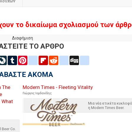
ολούχων
χουν το δικαίωμα σχολιασμού των άρθρ
Διαφήμιση
ΑΣΤΕΙΤΕ ΤΟ ΑΡΘΡΟ
inkedIn
LiveJournal
Tumblr
Pinterest
blogger_post
Flipboard
Reddit
delicious
Digg
google_bookmarks
ΙΑΒΑΣΤΕ ΑΚΟΜΑ
n The
Modern Times - Fleeting Vitality
e
Γιώργος Ιορδανίδης
f What
Μια νέα ετικέτα κυκλοφ
η Modern Times Beer.
 Beer Co.