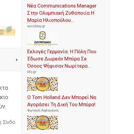
Νέα Communications Manager
Στην Ολυμπιακή Ζυθοποιία Η
Μαρία Ηλιοπούλου...
euro2day.gr
Εκλογές Γερμανία: Η Πόλη Που
Έδωσε Δωρεάν Μπύρα Σε
Όσους Ψήφισαν Νωρίτερα...
lifo.gr
κτα
κιο
Ο Tom Holland Δεν Μπορεί Να
Αγοράσει Τη Δική Του Μπύρα!
ών.
Φωτεινή Λεβογιάννη
η Σίνδο