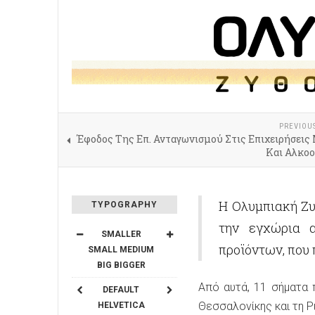
PREVIOU
Έφοδος Της Επ. Ανταγωνισμού Στις Επιχειρήσεις
Και Αλκο
H Ολυμπιακή Ζυ
TYPOGRAPHY
την εγχώρια α
SMALLER
προϊόντων, που
SMALL
MEDIUM
BIG
BIGGER
Από αυτά, 11 σήματα 
DEFAULT
Θεσσαλονίκης και τη Ρ
HELVETICA