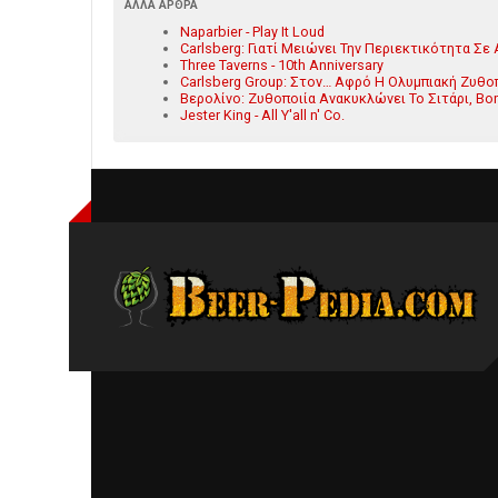
ΆΛΛΑ ΆΡΘΡΑ
Naparbier - Play It Loud
Carlsberg: Γιατί Μειώνει Την Περιεκτικότητα Σε
Three Taverns - 10th Anniversary
Carlsberg Group: Στον… Αφρό Η Ολυμπιακή Ζυθοπ
Βερολίνο: Ζυθοποιία Ανακυκλώνει Το Σιτάρι, Βο
Jester King - All Y'all n' Co.