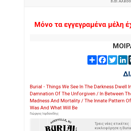
Και Αλκο
Μόνο τα εγγεγραμένα μέλη έ
ΜΟΙΡ
Share
Facebook
Twitter
L
Δ
Burial - Things We See In The Darkness Dwell I
Damnation Of The Unforgiven / In Between Th
Madness And Mortality / The Innate Pattern O
Was And What Will Be
Γιώργος Ιορδανίδης
Τρεις νέες ετικέτες
κυκλοφόρησε η Burial