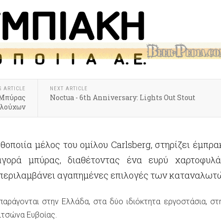
S ARTICLE
NEXT ARTICLE
 Μπύρας
Noctua - 6th Anniversary: Lights Out Stout
ολούχων
θοποιία μέλος του ομίλου Carlsberg, στηρίζει έμπρα
γορά μπύρας, διαθέτοντας ένα ευρύ χαρτοφυλά
 περιλαμβάνει αγαπημένες επιλογές των καταναλωτ
παράγονται στην Ελλάδα, στα δύο ιδιόκτητα εργοστάσια, στ
ιτσώνα Ευβοίας.