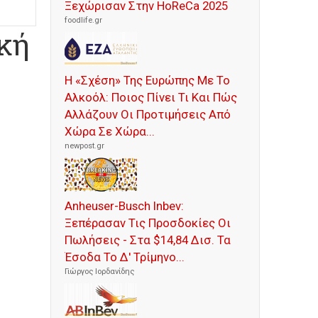
Ξεχώρισαν Στην HoReCa 2025
foodlife.gr
κή
Η «Σχέση» Της Ευρώπης Με Το
Αλκοόλ: Ποιος Πίνει Τι Και Πώς
Αλλάζουν Οι Προτιμήσεις Από
Χώρα Σε Χώρα...
newpost.gr
Anheuser-Busch Inbev:
Ξεπέρασαν Τις Προσδοκίες Οι
Πωλήσεις - Στα $14,84 Δισ. Τα
Έσοδα Το Δ' Τρίμηνο...
Γιώργος Ιορδανίδης