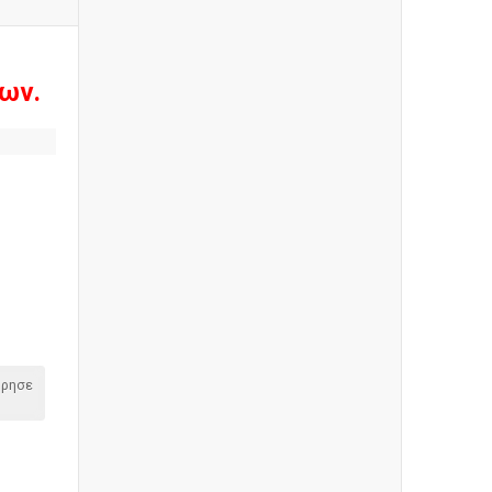
ων.
όρησε