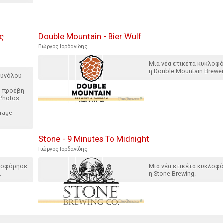
ς
Double Mountain - Bier Wulf
Γιώργος Ιορδανίδης
Μια νέα ετικέτα κυκλοφ
η Double Mountain Brewer
συνόλου
s προέβη
 Photos
rage
Stone - 9 Minutes To Midnight
Γιώργος Ιορδανίδης
κλοφόρησε
Μια νέα ετικέτα κυκλοφ
.
η Stone Brewing.