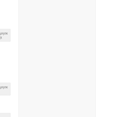
όρησε
y.
όρησε