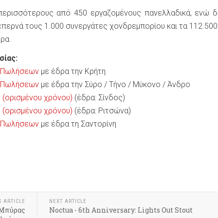
 περισσότερους από 450 εργαζομένους πανελλαδικά, ενώ δ
επερνά τους 1.000 συνεργάτες χονδρεμπορίου και τα 112.500
ρα.
σίας:
ς Πωλήσεων
με έδρα την Κρήτη
ς Πωλήσεων
με έδρα την Σύρο / Τήνο / Μύκονο / Άνδρο
 (ορισμένου χρόνου)
(έδρα: Σίνδος)
 (ορισμένου χρόνου)
(έδρα: Ριτσώνα)
ς Πωλήσεων
με έδρα τη Σαντορίνη
k
r
hare
S ARTICLE
NEXT ARTICLE
 Μπύρας
Noctua - 6th Anniversary: Lights Out Stout