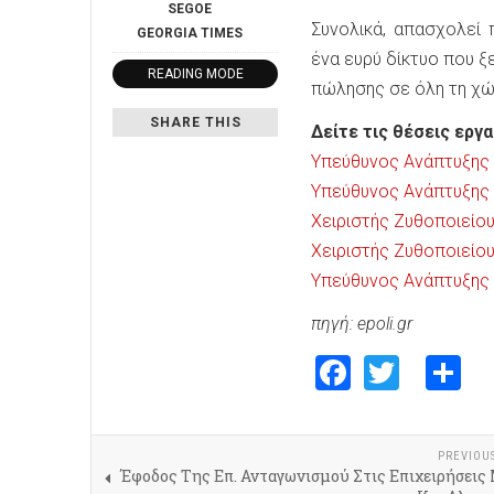
SEGOE
Συνολικά, απασχολεί
GEORGIA
TIMES
ένα ευρύ δίκτυο που ξ
READING MODE
πώλησης σε όλη τη χώ
SHARE THIS
Δείτε τις θέσεις εργα
Υπεύθυνος Ανάπτυξη
Υπεύθυνος Ανάπτυξη
Χειριστής Ζυθοποιείου
Χειριστής Ζυθοποιείου
Υπεύθυνος Ανάπτυξη
πηγή: epoli.gr
Faceboo
Twitte
S
PREVIOU
Έφοδος Της Επ. Ανταγωνισμού Στις Επιχειρήσεις