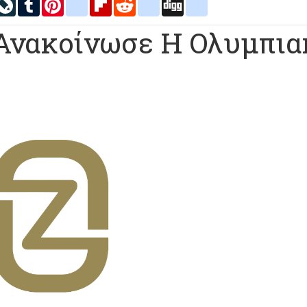
inkedIn
LiveJournal
Tumblr
Pinterest
blogger_post
Flipboard
Reddit
delicious
Digg
google_bookmarks
 Ανακοίνωσε Η Ολυμπια