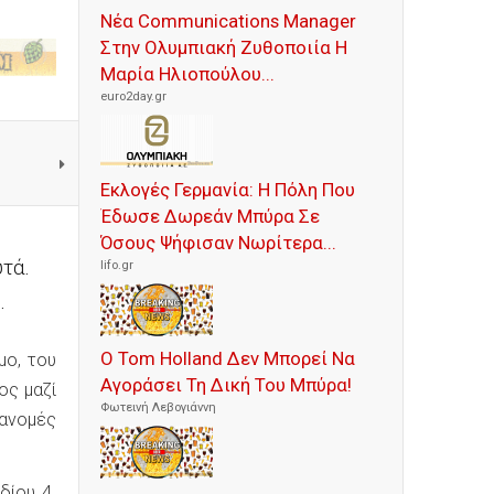
Νέα Communications Manager
Στην Ολυμπιακή Ζυθοποιία Η
Μαρία Ηλιοπούλου...
euro2day.gr
Εκλογές Γερμανία: Η Πόλη Που
Έδωσε Δωρεάν Μπύρα Σε
Όσους Ψήφισαν Νωρίτερα...
τά.
lifo.gr
.
Ο Tom Holland Δεν Μπορεί Να
μο, του
Αγοράσει Τη Δική Του Μπύρα!
ος μαζί
Φωτεινή Λεβογιάννη
ιανομές
δίου 4.