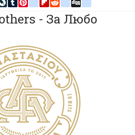
inkedIn
LiveJournal
Tumblr
Pinterest
blogger_post
Flipboard
Reddit
delicious
Digg
google_bookmarks
others - За Любо