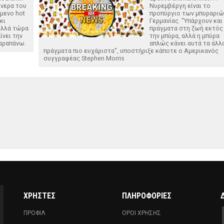
όνερα του
Νυρεμβέργη είναι το
όμενο hot
προπύργιο των μπυραριώ
κι
Γερμανίας. "Υπάρχουν και
 αλλά τώρα
πράγματα στη ζωή εκτός
ίνει την
την μπύρα, αλλά η μπύρα
αραπάνω.
απλώς κάνει αυτά τα άλλ
πράγματα πιο ευχάριστα", υποστήριξε κάποτε ο Αμερικανός
συγγραφέας Stephen Morris
ΧΡΗΣΤΕΣ
ΠΛΗΡΟΦΟΡΙΕΣ
ΠΡΟΦΙΛ
ΟΡΟΙ ΧΡΗΣΗΣ