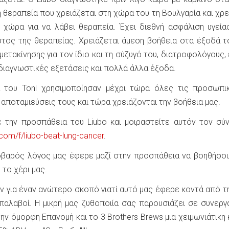
η θεραπεία που χρειάζεται στη χώρα του τη Βουλγαρία και χρε
 χώρα για να λάβει θεραπεία. Έχει διεθνή ασφάλιση υγεία
τος της θεραπείας. Χρειάζεται άμεση βοήθεια στα έξοδά τ
ετακίνησης για τον ίδιο και τη σύζυγό του, διατροφολόγους, 
διαγνωστικές εξετάσεις και πολλά άλλα έξοδα.
κα του Toni χρησιμοποίησαν μέχρι τώρα όλες τις προσωπι
 αποταμιεύσεις τους και τώρα χρειάζονται την βοήθεια μας.
 την προσπάθεια του Liubo και μοιραστείτε αυτόν τον σύ
om/f/liubo-beat-lung-cancer
.
οβαρός λόγος μας έφερε μαζί στην προσπάθεια να βοηθήσο
 το χέρι μας.
ν για έναν ανώτερο σκοπό γιατί αυτό μας έφερε κοντά από τ
 παλαβοί. Η μικρή μας ζυθοποιία σας παρουσιάζει σε συνεργ
ην όμορφη Επανομή και το 3 Brothers Brews μια χειμωνιάτικη 