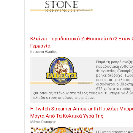
Κλείνει Παραδοσιακό Ζυθοποιείο 672 Ετών 
Γερμανία
Κατερίνα Ηλιάδου
Παρά τη μακρά αναζή
παραδοσιακή ζυθοποι
Φραγκονίας (Βαυαρία
βρήκε διάδοχο. Τώρ
επίκειται το κλείσιμ
αισθάνεται ο ιδιοκτ
672 χρόνια ιστορίας
ζυθοποιίας φτάνουν στο τέλος τους και τι μπορεί να δώ
ελπίδα στους οπαδούς της μπύρας;
Η Twitch Streamer Amouranth Πουλάει Μπύρ
Μαγιά Από Τα Κολπικά Υγρά Της
Μάνος Γρυπάρης
Η Twitch streamer A