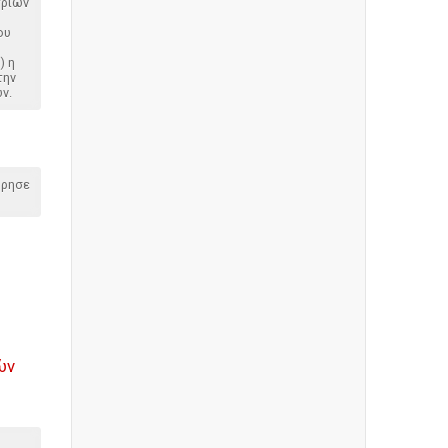
τριών
ου
) η
την
ν.
όρησε
ών