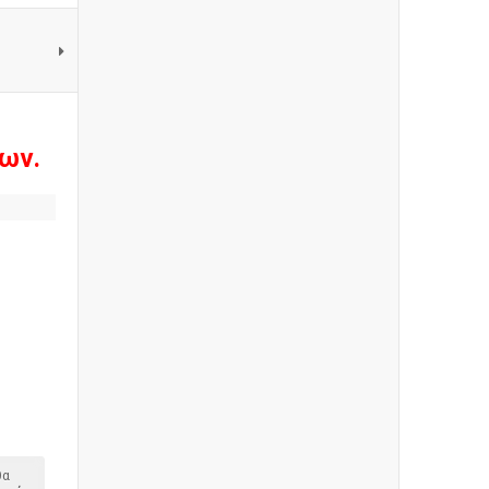
ων.
θα