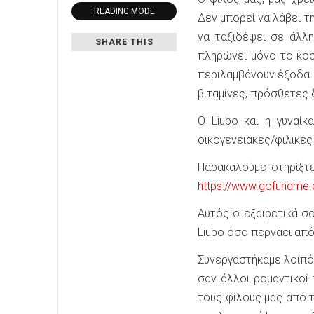
READING MODE
Δεν μπορεί να λάβει τ
να ταξιδέψει σε άλλη
SHARE THIS
πληρώνει μόνο το κόσ
περιλαμβάνουν έξοδα μ
βιταμίνες, πρόσθετες 
Ο Liubo και η γυναί
οικογενειακές/φιλικές
Παρακαλούμε στηρίξτε
https://www.gofundme.c
Αυτός ο εξαιρετικά σ
Liubo όσο περνάει από
Συνεργαστήκαμε λοιπό
σαν άλλοι ρομαντικοί
τους φίλους μας από τ