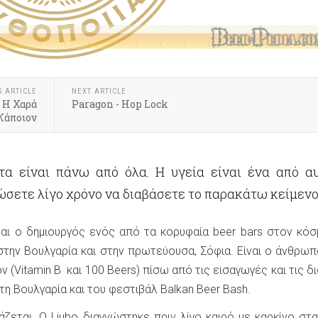
S ARTICLE
NEXT ARTICLE
 Η Χαρά
Paragon - Hop Lock
Κάποιον
α είναι πάνω από όλα. Η υγεία είναι ένα από αυ
ώσετε λίγο χρόνο να διαβάσετε το παρακάτω κείμενο
ίναι ο δημιουργός ενός από τα κορυφαία beer bars στον κόσ
στην Βουλγαρία και στην πρωτεύουσα, Σόφια. Είναι ο άνθρωπ
ov (Vitamin B και 100 Beers) πίσω από τις εισαγωγές και τις δ
η Βουλγαρία και του φεστιβάλ Balkan Beer Bash.
άζεται. Ο Liubo διαγνώστηκε πριν λίγο καιρό με καρκίνο στα