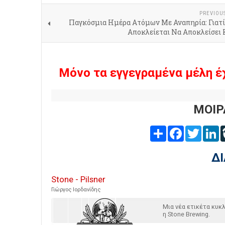
PREVIOU
Παγκόσμια Ημέρα Ατόμων Με Αναπηρία: Γιατί
Αποκλείεται Να Αποκλείσει 
Μόνο τα εγγεγραμένα μέλη έ
ΜΟΙΡ
Share
Facebook
Twitter
L
Δ
Stone - Pilsner
Γιώργος Ιορδανίδης
Μια νέα ετικέτα κυ
η Stone Brewing.