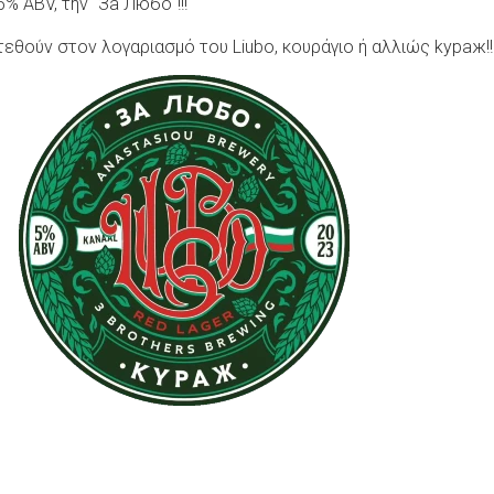
% ABV, την "За Любо"!!!
εθούν στον λογαριασμό του Liubo, κουράγιο ή αλλιώς kураж!!
k
r
hare