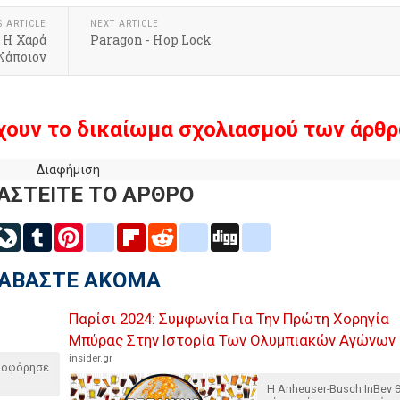
S ARTICLE
NEXT ARTICLE
 Η Χαρά
Paragon - Hop Lock
Κάποιον
χουν το δικαίωμα σχολιασμού των άρθρ
Διαφήμιση
ΑΣΤΕΙΤΕ ΤΟ ΑΡΘΡΟ
inkedIn
LiveJournal
Tumblr
Pinterest
blogger_post
Flipboard
Reddit
delicious
Digg
google_bookmarks
ΙΑΒΑΣΤΕ ΑΚΟΜΑ
Παρίσι 2024: Συμφωνία Για Την Πρώτη Χορηγία
Μπύρας Στην Ιστορία Των Ολυμπιακών Αγώνων
insider.gr
κλοφόρησε
Η Anheuser-Busch InBev 