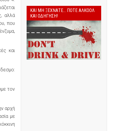
ιάζεται
ΚΑΙ ΜΗ ΞΕΧΝΆΤΕ... ΠΟΤΈ ΑΛΚΟΌΛ
ς, αλλά
ΚΑΙ ΟΔΉΓΗΣΗ!
ου, που
ένζυμα,
κές και
νδεσμο:
υμε τον
ην αρχή
ασία με
κόκκινη