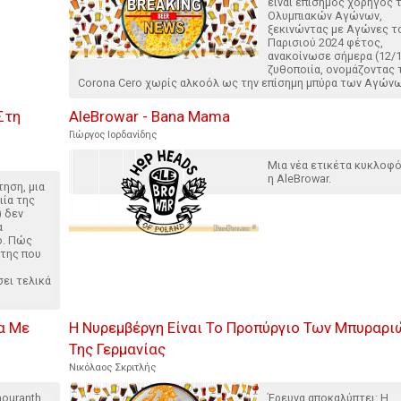
είναι επίσημος χορηγός 
Ολυμπιακών Αγώνων,
ξεκινώντας με Αγώνες τ
Παρισιού 2024 φέτος,
ανακοίνωσε σήμερα (12/1
ζυθοποιία, ονομάζοντας 
Corona Cero χωρίς αλκοόλ ως την επίσημη μπύρα των Αγώνω
Στη
AleBrowar - Bana Mama
Γιώργος Ιορδανίδης
Μια νέα ετικέτα κυκλοφ
η AleBrowar.
τηση, μια
ία της
) δεν
α
ο. Πώς
ήτης που
σει τελικά
α Με
Η Νυρεμβέργη Είναι Το Προπύργιο Των Μπυραρι
Της Γερμανίας
Νικόλαος Σκριτλής
mouranth
Έρευνα αποκαλύπτει: Η