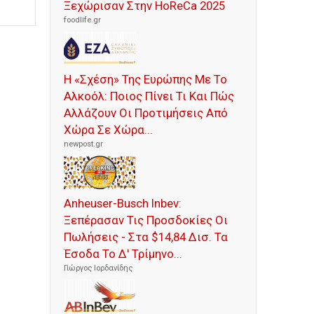
Ξεχώρισαν Στην HoReCa 2025
foodlife.gr
Η «Σχέση» Της Ευρώπης Με Το
Αλκοόλ: Ποιος Πίνει Τι Και Πώς
Αλλάζουν Οι Προτιμήσεις Από
Χώρα Σε Χώρα...
newpost.gr
Anheuser-Busch Inbev:
Ξεπέρασαν Τις Προσδοκίες Οι
Πωλήσεις - Στα $14,84 Δισ. Τα
Έσοδα Το Δ' Τρίμηνο...
Γιώργος Ιορδανίδης