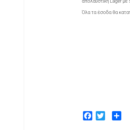
απολαυστική Lager με 5
Όλα τα έσοδα θα κατατ
Faceboo
Twitte
S