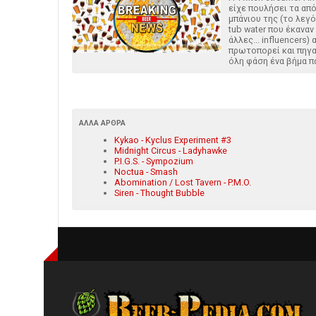
είχε πουλήσει τα απ
μπάνιου της (το λεγ
tub water που έκαναν 
άλλες... influencers)
πρωτοπορεί και πηγα
όλη φάση ένα βήμα π
ΆΛΛΑ ΆΡΘΡΑ
Kykao - Kyclus Experiment #3
Midnight Circus - Ladyhawke
P.I.G.S. - Sympozium
Noctua - Smash
Abomination / Lost Tavern - P.M.O.
Siren - Thought Bubble