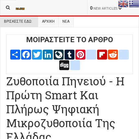
0
NEW ARTICLES
ΒΡΊΣΚΕΣΤΕ ΕΔΏ:
ΑΡΧΙΚΉ
ΝΕΑ
ΜΟΙΡΑΣΤΕΙΤΕ ΤΟ ΑΡΘΡΟ
Share
Facebook
Twitter
LinkedIn
LiveJournal
Tumblr
Pinterest
blogger_post
Flipboard
Reddit
delic
Digg
google_bookmarks
Ζυθοποιία Πηνειού - Η
Πρώτη Smart Και
Πλήρως Ψηφιακή
Μικροζυθοποιία Της
Ελλάδας