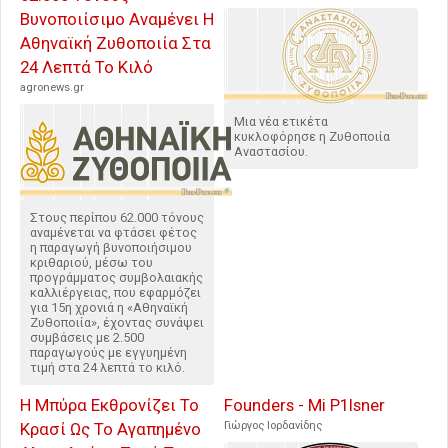
Βυνοποιίσιμο Αναμένει Η
Αθηναϊκή Ζυθοποιία Στα
24 Λεπτά Το Κιλό
agronews.gr
Μια νέα ετικέτα
κυκλοφόρησε η Ζυθοποιία
Αναστασίου.
Στους περίπου 62.000 τόνους
αναμένεται να φτάσει φέτος
η παραγωγή βυνοποιήσιμου
κριθαριού, μέσω του
προγράμματος συμβολαιακής
καλλιέργειας, που εφαρμόζει
για 15η χρονιά η «Αθηναϊκή
Ζυθοποιία», έχοντας συνάψει
συμβάσεις με 2.500
παραγωγούς με εγγυημένη
τιμή στα 24 λεπτά το κιλό.
Η Μπύρα Εκθρονίζει Το
Founders - Mi P1lsner
Κρασί Ως Το Αγαπημένο
Γιώργος Ιορδανίδης