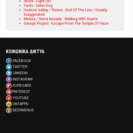
Stone - Fight On!
Yards - Unter Dog
Hudson Valley / Threes - End Of The Line / Greatly
Exaggerated
Moksa / Sierra Nevada - Walking With Giants
Garage Project - Escape From The Temple Of Haze
ΚΟΙΝΩΝΙΚΑ ΔΙΚΤΥΑ
FACEBOOK
TWITTER
LINKEDIN
INSTAGRAM
FLIPBOARD
PINTEREST
YOUTUBE
UNTAPPD
BEERMENUS