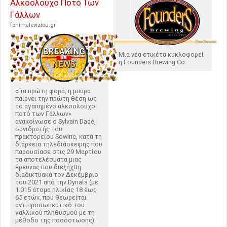
Αλκοολούχο Ποτό Των
Γάλλων
fonimaleviziou.gr
Μια νέα ετικέτα κυκλοφορεί
η Founders Brewing Co.
«Για πρώτη φορά, η μπύρα
παίρνει την πρώτη θέση ως
το αγαπημένο αλκοολούχο
ποτό των Γάλλων»
ανακοίνωσε ο Sylvain Dadé,
συνιδρυτής του
πρακτορείου Sowine, κατά τη
διάρκεια τηλεδιάσκεψης που
παρουσίασε στις 29 Μαρτίου
τα αποτελέσματα μιας
έρευνας που διεξήχθη
διαδικτυακά τον Δεκέμβριο
του 2021 από την Dynata (με
1.015 άτομα ηλικίας 18 έως
65 ετών, που θεωρείται
αντιπροσωπευτικό του
γαλλικού πληθυσμού με τη
μέθοδο της ποσόστωσης).