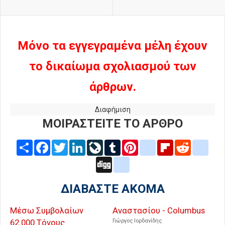
Μόνο τα εγγεγραμένα μέλη έχουν
το δικαίωμα σχολιασμού των
άρθρων.
Διαφήμιση
ΜΟΙΡΑΣΤΕΙΤΕ ΤΟ ΑΡΘΡΟ
Share
Facebook
Twitter
LinkedIn
LiveJournal
Tumblr
Pinterest
blogger_post
Flipboard
Reddit
delic
Digg
google_bookmarks
ΔΙΑΒΑΣΤΕ ΑΚΟΜΑ
Μέσω Συμβολαίων
Αναστασίου - Columbus
62.000 Τόνους
Γιώργος Ιορδανίδης