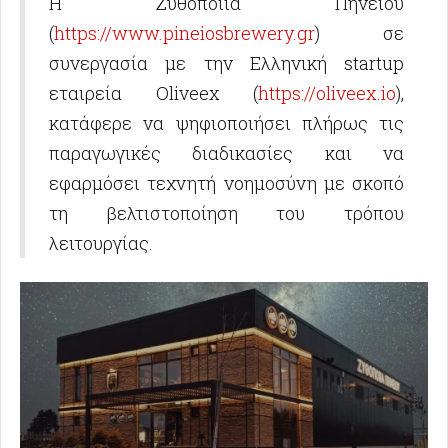
Η Ζυθοποιία Πηνειού
(
https://www.pineiosbrewery.gr
) σε
συνεργασία με την Ελληνική startup
εταιρεία Oliveex (
https://oliveex.io
),
κατάφερε να ψηφιοποιήσει πλήρως τις
παραγωγικές διαδικασίες και να
εφαρμόσει τεχνητή νοημοσύνη με σκοπό
τη βελτιστοποίηση του τρόπου
λειτουργίας.