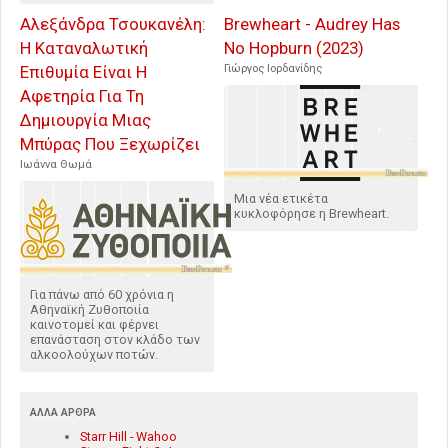
Αλεξάνδρα Τσουκανέλη:
Brewheart - Audrey Has
Η Καταναλωτική
No Hopburn (2023)
Επιθυμία Είναι Η
Γιώργος Ιορδανίδης
Αφετηρία Για Τη
Δημιουργία Μιας
Μπύρας Που Ξεχωρίζει
Ιωάννα Θωμά
Μια νέα ετικέτα
κυκλοφόρησε η Brewheart.
Για πάνω από 60 χρόνια η
Αθηναϊκή Ζυθοποιία
καινοτομεί και φέρνει
επανάσταση στον κλάδο των
αλκοολούχων ποτών.
ΆΛΛΑ ΆΡΘΡΑ
Starr Hill - Wahoo