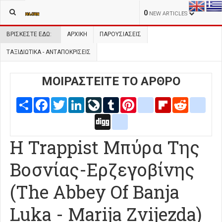
0
NEW ARTICLES
ΒΡΊΣΚΕΣΤΕ ΕΔΏ:
ΑΡΧΙΚΉ
ΠΑΡΟΥΣΙΑΣΕΙΣ
ΤΑΞΙΔΙΩΤΙΚΑ - ΑΝΤΑΠΟΚΡΙΣΕΙΣ
ΜΟΙΡΑΣΤΕΙΤΕ ΤΟ ΑΡΘΡΟ
Share
Facebook
Twitter
LinkedIn
LiveJournal
Tumblr
Pinterest
blogger_post
Flipboard
Reddit
delic
Digg
google_bookmarks
Η Trappist Μπύρα Της
Βοσνίας-Ερζεγοβίνης
(The Abbey Of Banja
Luka - Marija Zvijezda)