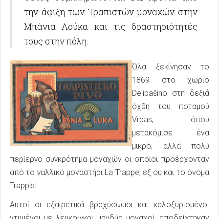
την άφιξη των Τραπιστών μοναχών στην
Μπάνια Λούκα και τις δραστηριότητές
τους στην πόλη.
Όλα ξεκίνησαν το
1869 στο χωριό
Delibašino στη δεξιά
όχθη του ποταμού
Vrbas, όπου
μετακόμισε ένα
μικρό, αλλά πολύ
περίεργο συγκρότημα μοναχών οι οποίοι προέρχονταν
από το γαλλικό μοναστήρι La Trappe, εξ ου και το όνομα
Trappist.
Αυτοί οι εξαιρετικά βραχύσωμοι και καλοξυρισμένοι
ντυμένοι με λευκό-γκρι μανδύα μοναχοί, αποδείχτηκαν