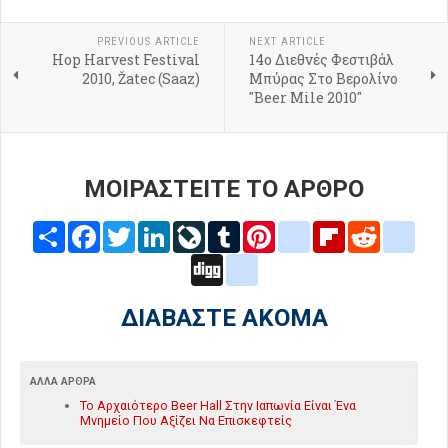
PREVIOUS ARTICLE
NEXT ARTICLE
Hop Harvest Festival
14ο Διεθνές Φεστιβάλ
2010, Žatec (Saaz)
Μπύρας Στο Βερολίνο
"Beer Mile 2010"
ΜΟΙΡΑΣΤΕΙΤΕ ΤΟ ΑΡΘΡΟ
Share
Facebook
Twitter
LinkedIn
LiveJournal
Tumblr
Pinterest
blogger_post
Flipboard
Reddit
delic
Digg
google_bookmarks
ΔΙΑΒΑΣΤΕ ΑΚΟΜΑ
ΆΛΛΑ ΆΡΘΡΑ
Το Αρχαιότερο Beer Hall Στην Ιαπωνία Είναι Ένα
Μνημείο Που Αξίζει Να Επισκεφτείς