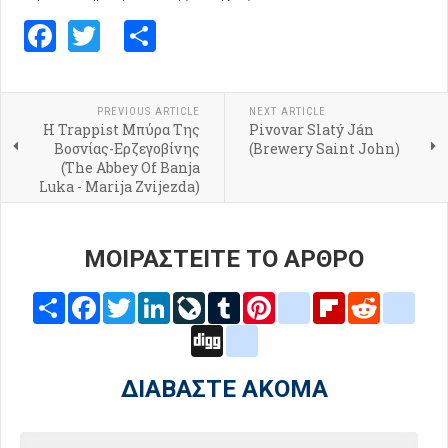
Facebook
Twitter
Share
PREVIOUS ARTICLE
NEXT ARTICLE
Η Trappist Μπύρα Της
Pivovar Slatý Ján
Βοσνίας-Ερζεγοβίνης
(Brewery Saint John)
(The Abbey Of Banja
Luka - Marija Zvijezda)
ΜΟΙΡΑΣΤΕΙΤΕ ΤΟ ΑΡΘΡΟ
Share
Facebook
Twitter
LinkedIn
LiveJournal
Tumblr
Pinterest
blogger_post
Flipboard
Reddit
delic
Digg
google_bookmarks
ΔΙΑΒΑΣΤΕ ΑΚΟΜΑ