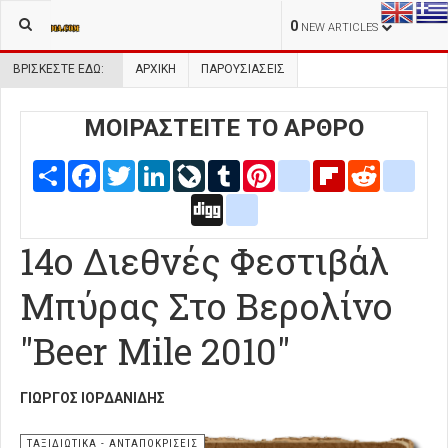
0
NEW ARTICLES
ΒΡΊΣΚΕΣΤΕ ΕΔΏ:
ΑΡΧΙΚΉ
ΠΑΡΟΥΣΙΑΣΕΙΣ
ΜΟΙΡΑΣΤΕΙΤΕ ΤΟ ΑΡΘΡΟ
Share
Facebook
Twitter
LinkedIn
LiveJournal
Tumblr
Pinterest
blogger_post
Flipboard
Reddit
delic
Digg
google_bookmarks
14ο Διεθνές Φεστιβάλ
Μπύρας Στο Βερολίνο
"Beer Mile 2010"
ΓΙΏΡΓΟΣ ΙΟΡΔΑΝΊΔΗΣ
ΤΑΞΙΔΙΩΤΙΚΑ - ΑΝΤΑΠΟΚΡΙΣΕΙΣ