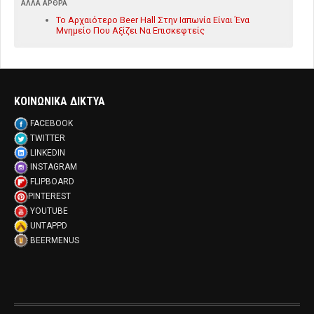
ΆΛΛΑ ΆΡΘΡΑ
Το Αρχαιότερο Beer Hall Στην Ιαπωνία Είναι Ένα
Μνημείο Που Αξίζει Να Επισκεφτείς
ΚΟΙΝΩΝΙΚΑ ΔΙΚΤΥΑ
FACEBOOK
TWITTER
LINKEDIN
INSTAGRAM
FLIPBOARD
PINTEREST
YOUTUBE
UNTAPPD
BEERMENUS