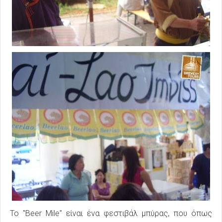
Το "Beer Mile" είναι ένα φεστιβάλ μπύρας, που όπως