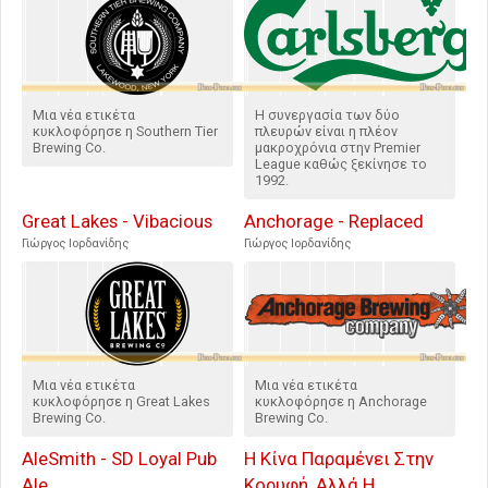
Μια νέα ετικέτα
Η συνεργασία των δύο
κυκλοφόρησε η Southern Tier
πλευρών είναι η πλέον
Brewing Co.
μακροχρόνια στην Premier
League καθώς ξεκίνησε το
1992.
Great Lakes - Vibacious
Anchorage - Replaced
Γιώργος Ιορδανίδης
Γιώργος Ιορδανίδης
Μια νέα ετικέτα
Μια νέα ετικέτα
κυκλοφόρησε η Great Lakes
κυκλοφόρησε η Anchorage
Brewing Co.
Brewing Co.
AleSmith - SD Loyal Pub
Η Κίνα Παραμένει Στην
Ale
Κορυφή, Αλλά Η