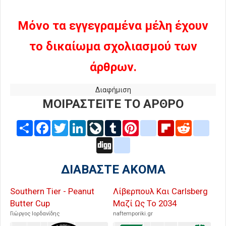
Μόνο τα εγγεγραμένα μέλη έχουν
το δικαίωμα σχολιασμού των
άρθρων.
Διαφήμιση
ΜΟΙΡΑΣΤΕΙΤΕ ΤΟ ΑΡΘΡΟ
Share
Facebook
Twitter
LinkedIn
LiveJournal
Tumblr
Pinterest
blogger_post
Flipboard
Reddit
delic
Digg
google_bookmarks
ΔΙΑΒΑΣΤΕ ΑΚΟΜΑ
Southern Tier - Peanut
Λίβερπουλ Και Carlsberg
Butter Cup
Μαζί Ως Το 2034
Γιώργος Ιορδανίδης
naftemporiki.gr