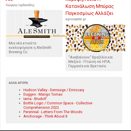
Γιώργος Ιορδανίδης
Κατανάλωση Μπύρας
Παγκοσμίως Αλλάζει
agrocapital.gr
Μια νέα ετικέτα
κυκλοφόρησε η AleSmith
Brewing Co.
"Ανεβαίνουν" Βραζιλία και
Μεξικό - Πτώση σε ΗΠΑ,
Γερμανία και Βρετανία.
ΆΛΛΑ ΆΡΘΡΑ
Hudson Valley - Demiurge / Emissary
Dugges - Mango Tomas
Iama - Brudolf
Bottle Logic / Common Space - Collective
Comprehension 2022
Perennial - Letters From The Woods
Anchorage - Think About It