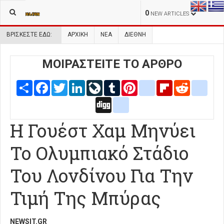
0
NEW ARTICLES
ΒΡΊΣΚΕΣΤΕ ΕΔΏ:
ΑΡΧΙΚΉ
ΝΕΑ
ΔΙΕΘΝΗ
ΜΟΙΡΑΣΤΕΙΤΕ ΤΟ ΑΡΘΡΟ
Share
Facebook
Twitter
LinkedIn
LiveJournal
Tumblr
Pinterest
blogger_post
Flipboard
Reddit
delic
Digg
google_bookmarks
Η Γουέστ Χαμ Μηνύει
Το Ολυμπιακό Στάδιο
Του Λονδίνου Για Την
Τιμή Της Μπύρας
NEWSIT.GR