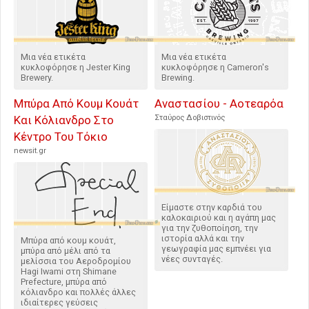
Μια νέα ετικέτα
Μια νέα ετικέτα
κυκλοφόρησε η Jester King
κυκλοφόρησε η Cameron's
Brewery.
Brewing.
Μπύρα Από Κουμ Κουάτ
Αναστασίου - Αοτεαρόα
Και Κόλιανδρο Στο
Σταύρος Δοβιστινός
Κέντρο Του Τόκιο
newsit.gr
Είμαστε στην καρδιά του
καλοκαιριού και η αγάπη μας
για την ζυθοποίηση, την
ιστορία αλλά και την
Μπύρα από κουμ κουάτ,
γεωγραφία μας εμπνέει για
μπύρα από μέλι από τα
νέες συνταγές.
μελίσσια του Αεροδρομίου
Hagi Iwami στη Shimane
Prefecture, μπύρα από
κόλιανδρο και πολλές άλλες
ιδιαίτερες γεύσεις