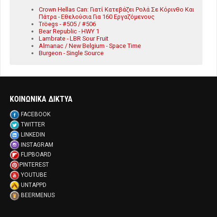
Crown Hellas Can: Γιατί Κατεβάζει Ρολά Σε Κόρινθο Και
Πάτρα - Εθελούσια Για 160 Εργαζόμενους
Tröegs - #505 / #506
Bear Republic - HWY 1
Lambrate - LBR Sour Fruit
Almanac / New Belgium - Space Time
Burgeon - Single Source
ΚΟΙΝΩΝΙΚΑ ΔΙΚΤΥΑ
FACEBOOK
TWITTER
LINKEDIN
INSTAGRAM
FLIPBOARD
PINTEREST
YOUTUBE
UNTAPPD
BEERMENUS