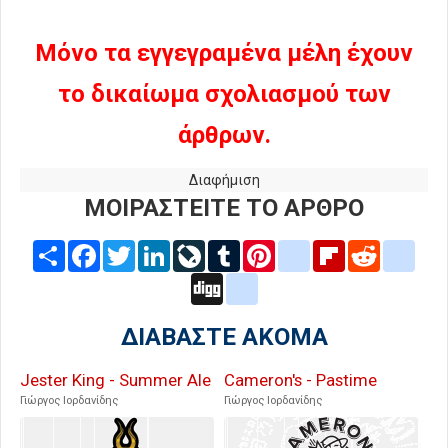
Μόνο τα εγγεγραμένα μέλη έχουν
το δικαίωμα σχολιασμού των
άρθρων.
Διαφήμιση
ΜΟΙΡΑΣΤΕΙΤΕ ΤΟ ΑΡΘΡΟ
Share
Facebook
Twitter
LinkedIn
LiveJournal
Tumblr
Pinterest
blogger_post
Flipboard
Reddit
delic
Digg
google_bookmarks
ΔΙΑΒΑΣΤΕ ΑΚΟΜΑ
Jester King - Summer Ale
Cameron's - Pastime
Γιώργος Ιορδανίδης
Γιώργος Ιορδανίδης