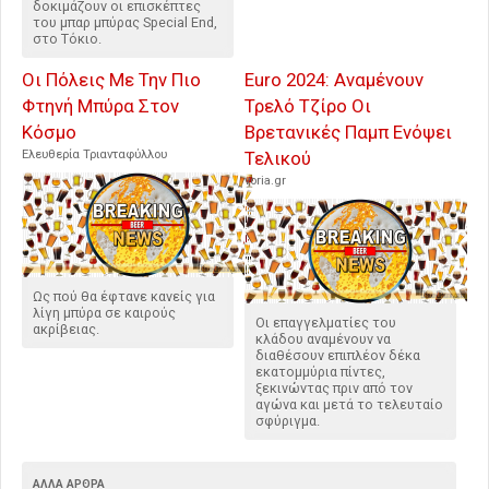
δοκιμάζουν οι επισκέπτες
του μπαρ μπύρας Special End,
στο Τόκιο.
Οι Πόλεις Με Την Πιο
Euro 2024: Αναμένουν
Φτηνή Μπύρα Στον
Τρελό Τζίρο Οι
Κόσμο
Βρετανικές Παμπ Ενόψει
Ελευθερία Τριανταφύλλου
Τελικού
voria.gr
Ως πού θα έφτανε κανείς για
λίγη μπύρα σε καιρούς
Οι επαγγελματίες του
ακρίβειας.
κλάδου αναμένουν να
διαθέσουν επιπλέον δέκα
εκατομμύρια πίντες,
ξεκινώντας πριν από τον
αγώνα και μετά το τελευταίο
σφύριγμα.
ΆΛΛΑ ΆΡΘΡΑ