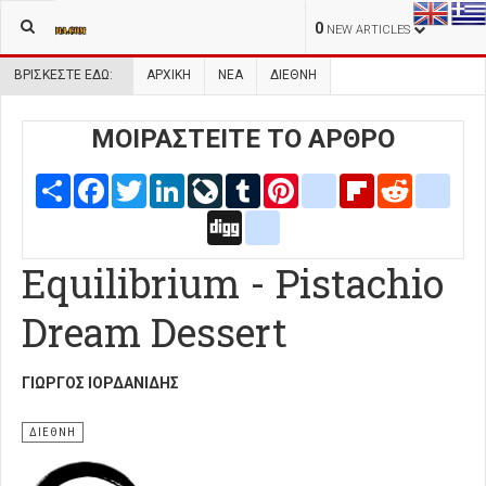
0
NEW ARTICLES
ΒΡΊΣΚΕΣΤΕ ΕΔΏ:
ΑΡΧΙΚΉ
ΝΕΑ
ΔΙΕΘΝΗ
ΜΟΙΡΑΣΤΕΙΤΕ ΤΟ ΑΡΘΡΟ
Share
Facebook
Twitter
LinkedIn
LiveJournal
Tumblr
Pinterest
blogger_post
Flipboard
Reddit
delic
Digg
google_bookmarks
Equilibrium - Pistachio
Dream Dessert
ΓΙΏΡΓΟΣ ΙΟΡΔΑΝΊΔΗΣ
ΔΙΕΘΝΗ