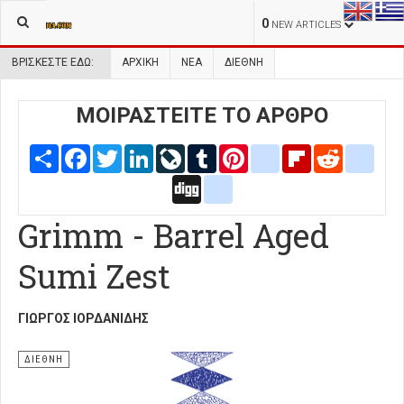
0
NEW ARTICLES
ΒΡΊΣΚΕΣΤΕ ΕΔΏ:
ΑΡΧΙΚΉ
ΝΕΑ
ΔΙΕΘΝΗ
ΜΟΙΡΑΣΤΕΙΤΕ ΤΟ ΑΡΘΡΟ
Share
Facebook
Twitter
LinkedIn
LiveJournal
Tumblr
Pinterest
blogger_post
Flipboard
Reddit
delic
Digg
google_bookmarks
Grimm - Barrel Aged
Sumi Zest
ΓΙΏΡΓΟΣ ΙΟΡΔΑΝΊΔΗΣ
ΔΙΕΘΝΗ