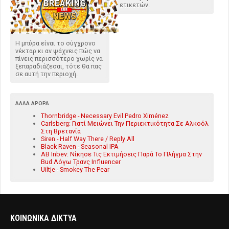
ετικετών.
Η μπύρα είναι το σύγχρονο
νέκταρ κι αν ψάχνεις πώς να
πίνεις περισσότερο χωρίς να
ξεπαραδιάζεσαι, τότε θα πας
σε αυτή την περιοχή.
ΆΛΛΑ ΆΡΘΡΑ
Thornbridge - Necessary Evil Pedro Ximénez
Carlsberg: Γιατί Μειώνει Την Περιεκτικότητα Σε Αλκοόλ
Στη Βρετανία
Siren - Half Way There / Reply All
Black Raven - Seasonal IPA
AB Inbev: Νίκησε Τις Εκτιμήσεις Παρά Το Πλήγμα Στην
Bud Λόγω Τρανς Influencer
Uiltje - Smokey The Pear
ΚΟΙΝΩΝΙΚΑ ΔΙΚΤΥΑ