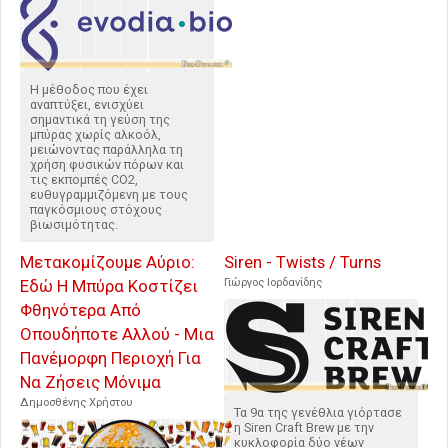
Η μέθοδος που έχει
αναπτύξει, ενισχύει
σημαντικά τη γεύση της
μπύρας χωρίς αλκοόλ,
μειώνοντας παράλληλα τη
χρήση φυσικών πόρων και
τις εκπομπές CO2,
ευθυγραμμιζόμενη με τους
παγκόσμιους στόχους
βιωσιμότητας.
Μετακομίζουμε Αύριο:
Siren - Twists / Turns
Εδώ Η Μπύρα Κοστίζει
Γιώργος Ιορδανίδης
Φθηνότερα Από
Οπουδήποτε Αλλού - Μια
Πανέμορφη Περιοχή Για
Να Ζήσεις Μόνιμα
Δημοσθένης Χρήστου
Τα 9α της γενέθλια γιόρτασε
η Siren Craft Brew με την
κυκλοφορία δύο νέων