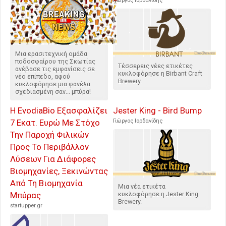
Γιώργος Ιορδανίδης
Μια ερασιτεχνική ομάδα
ποδοσφαίρου της Σκωτίας
Τέσσερεις νέες ετικέτες
ανέβασε τις εμφανίσεις σε
κυκλοφόρησε η Birbant Craft
νέο επίπεδο, αφού
Brewery.
κυκλοφόρησε μια φανέλα
σχεδιασμένη σαν... μπύρα!
Η EvodiaBio Εξασφαλίζει
Jester King - Bird Bump
7 Εκατ. Ευρώ Με Στόχο
Γιώργος Ιορδανίδης
Την Παροχή Φιλικών
Προς Το Περιβάλλον
Λύσεων Για Διάφορες
Βιομηχανίες, Ξεκινώντας
Από Τη Βιομηχανία
Μια νέα ετικέτα
Μπύρας
κυκλοφόρησε η Jester King
Brewery.
startupper.gr