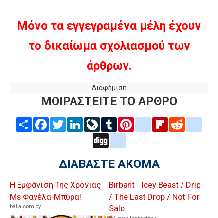
Μόνο τα εγγεγραμένα μέλη έχουν
το δικαίωμα σχολιασμού των
άρθρων.
Διαφήμιση
ΜΟΙΡΑΣΤΕΙΤΕ ΤΟ ΑΡΘΡΟ
Share
Facebook
Twitter
LinkedIn
LiveJournal
Tumblr
Pinterest
blogger_post
Flipboard
Reddit
delic
Digg
google_bookmarks
ΔΙΑΒΑΣΤΕ ΑΚΟΜΑ
Η Εμφάνιση Της Χρονιάς
Birbant - Icey Beast / Drip
Με Φανέλα-Μπύρα!
/ The Last Drop / Not For
balla.com.cy
Sale