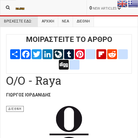
0
NEW ARTICLES
ΒΡΊΣΚΕΣΤΕ ΕΔΏ:
ΑΡΧΙΚΉ
ΝΕΑ
ΔΙΕΘΝΗ
ΜΟΙΡΑΣΤΕΙΤΕ ΤΟ ΑΡΘΡΟ
Share
Facebook
Twitter
LinkedIn
LiveJournal
Tumblr
Pinterest
blogger_post
Flipboard
Reddit
delic
Digg
google_bookmarks
O/O - Raya
ΓΙΏΡΓΟΣ ΙΟΡΔΑΝΊΔΗΣ
ΔΙΕΘΝΗ