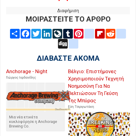
Διαφήμιση
ΜΟΙΡΑΣΤΕΙΤΕ ΤΟ ΑΡΘΡΟ
Share
Facebook
Twitter
LinkedIn
LiveJournal
Tumblr
Pinterest
blogger_post
Flipboard
Reddit
delic
Digg
google_bookmarks
ΔΙΑΒΑΣΤΕ ΑΚΟΜΑ
Anchorage - Night
Βέλγιο: Επιστήμονες
Γιώργος Ιορδανίδης
Χρησιμοποιούν Τεχνητή
Νοημοσύνη Για Να
Βελτιώσουν Τη Γεύση
Της Μπύρας
Εύη Τσιριγωτάκη
Μια νέα ετικέτα
κυκλοφόρησε η Anchorage
Brewing Co.