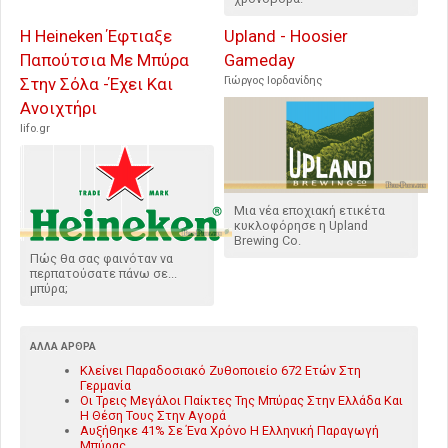
Η Heineken Έφτιαξε
Upland - Hoosier
Παπούτσια Με Μπύρα
Gameday
Στην Σόλα -Έχει Και
Γιώργος Ιορδανίδης
Ανοιχτήρι
lifo.gr
Μια νέα εποχιακή ετικέτα
κυκλοφόρησε η Upland
Brewing Co.
Πώς θα σας φαινόταν να
περπατούσατε πάνω σε...
μπύρα;
ΆΛΛΑ ΆΡΘΡΑ
Κλείνει Παραδοσιακό Ζυθοποιείο 672 Ετών Στη
Γερμανία
Οι Τρεις Μεγάλοι Παίκτες Της Μπύρας Στην Ελλάδα Και
Η Θέση Τους Στην Αγορά
Αυξήθηκε 41% Σε Ένα Χρόνο Η Ελληνική Παραγωγή
Μπύρας