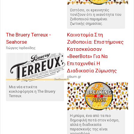
Ωστόσο, οι ερευνητές
τονίζουν ότι η ικανότητα του
ζυθοποιού παραμένει
ζωτικής σημασίας.
The Bruery Terreux -
Καινοτομία Στη
Seahorse
Ζυθοποιία: Επιστήμονες
Γιώργος Ιορδανίδης
Κατασκεύασαν
«BeerBots» Για Να
Επιταχυνθεί Η
Διαδικασία Ζύμωσης
cibum.gr
Μια νέα ετικέτα
κυκλοφόρησε η The Bruery
Terreux.
Η μπύρα, ένα από τα πιο
δημοφιλή ποτά στον κόσμο,
αλλά η διαδικασία
παρασκευής της είναι
χρονοβόρα.