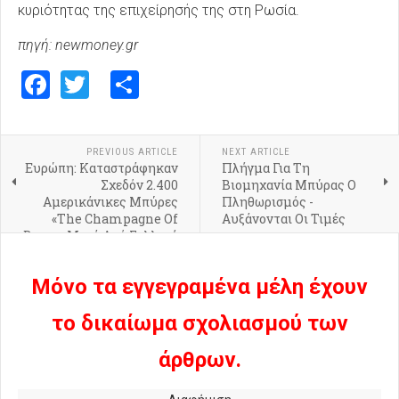
κυριότητας της επιχείρησής της στη Ρωσία.
πηγή: newmoney.gr
Facebook
Twitter
Share
PREVIOUS ARTICLE
NEXT ARTICLE
Ευρώπη: Καταστράφηκαν
Πλήγμα Για Τη
Σχεδόν 2.400
Βιομηχανία Μπύρας Ο
Αμερικάνικες Μπύρες
Πληθωρισμός -
«The Champagne Of
Αυξάνονται Οι Τιμές
Beers» Μετά Από Γαλλική
Παρέμβαση
Μόνο τα εγγεγραμένα μέλη έχουν
το δικαίωμα σχολιασμού των
άρθρων.