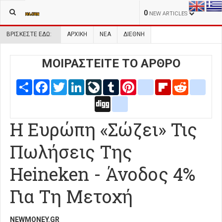
0
NEW ARTICLES
ΒΡΊΣΚΕΣΤΕ ΕΔΏ:
ΑΡΧΙΚΉ
ΝΕΑ
ΔΙΕΘΝΗ
ΜΟΙΡΑΣΤΕΙΤΕ ΤΟ ΑΡΘΡΟ
Share
Facebook
Twitter
LinkedIn
LiveJournal
Tumblr
Pinterest
blogger_post
Flipboard
Reddit
delic
Digg
google_bookmarks
Η Ευρώπη «Σώζει» Τις
Πωλήσεις Της
Heineken - Άνοδος 4%
Για Τη Μετοχή
NEWMONEY.GR