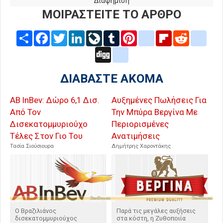
Διαφήμιση
ΜΟΙΡΑΣΤΕΙΤΕ ΤΟ ΑΡΘΡΟ
Share
Facebook
Twitter
LinkedIn
LiveJournal
Tumblr
Pinterest
blogger_post
Flipboard
Reddit
delic
Digg
google_bookmarks
ΔΙΑΒΑΣΤΕ ΑΚΟΜΑ
AB InBev: Δώρο 6,1 Δισ.
Αυξημένες Πωλήσεις Για
Από Τον
Την Μπύρα Βεργίνα Με
Δισεκατομμυριούχο
Περιορισμένες
Τέλες Στον Γιο Του
Ανατιμήσεις
Τασία Σιούσιουρα
Δημήτρης Χαροντάκης
Ο Βραζιλιάνος
Παρά τις μεγάλες αυξήσεις
δισεκατομμυριούχος
στα κόστη, η Ζυθοποιία