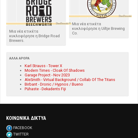
Μια νέα ετικέτα
κυκλοφόρησε η Uiltje Brewing
Μια νέα ετικέτα
Co.
κυκλοφόρησε η Bridge Road
Brewers.
ΆΛΛΑ ΆΡΘΡΑ
Karl Strauss - Tower X
Modern Times - Cloak Of Shadows
Garage Project - Nov 2023
AleSmith - Virtual Background / Collab Of The Titans
Birbant - Dronic / Hypnos / Bueno
Pühaste - Dekadents Fiji
ΚΟΙΝΩΝΙΚΑ ΔΙΚΤΥΑ
FACEBOOK
TWITTER