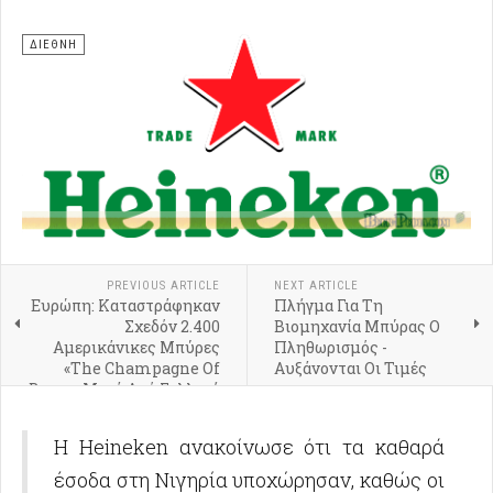
ΔΙΕΘΝΗ
PREVIOUS ARTICLE
NEXT ARTICLE
Ευρώπη: Καταστράφηκαν
Πλήγμα Για Τη
Σχεδόν 2.400
Βιομηχανία Μπύρας Ο
Αμερικάνικες Μπύρες
Πληθωρισμός -
«The Champagne Of
Αυξάνονται Οι Τιμές
Beers» Μετά Από Γαλλική
Παρέμβαση
Η Heineken ανακοίνωσε ότι τα καθαρά
έσοδα στη Νιγηρία υποχώρησαν, καθώς οι