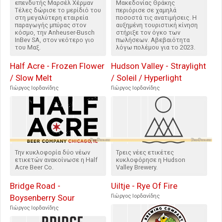
επενδυτής Μαρσέλ Χέρμαν
Μακεδονίας Θράκης
Τέλες δώρισε το μερίδιό του
περιόρισε σε χαμηλά
στη μεγαλύτερη εταιρεία
ποσοστά τις ανατιμήσεις. Η
παραγωγής μπύρας στον
αυξημένη τουριστική κίνηση
κόσμο, την Anheuser-Busch
στήριξε τον όγκο των
InBev SA, στον νεότερο γιο
πωλήσεων. Αβεβαιότητα
του Μαξ.
λόγω πολέμου για το 2023.
Half Acre - Frozen Flower
Hudson Valley - Straylight
/ Slow Melt
/ Soleil / Hyperlight
Γιώργος Ιορδανίδης
Γιώργος Ιορδανίδης
Την κυκλοφορία δύο νέων
Τρεις νέες ετικέτες
ετικετών ανακοίνωσε η Half
κυκλοφόρησε η Hudson
Acre Beer Co.
Valley Brewery.
Bridge Road -
Uiltje - Rye Of Fire
Boysenberry Sour
Γιώργος Ιορδανίδης
Γιώργος Ιορδανίδης