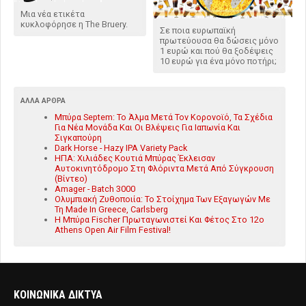
Μια νέα ετικέτα
κυκλοφόρησε η The Bruery.
Σε ποια ευρωπαϊκή
πρωτεύουσα θα δώσεις μόνο
1 ευρώ και πού θα ξοδέψεις
10 ευρώ για ένα μόνο ποτήρι;
ΆΛΛΑ ΆΡΘΡΑ
Μπύρα Septem: Το Άλμα Μετά Τον Κορονοϊό, Τα Σχέδια
Για Νέα Μονάδα Και Οι Βλέψεις Για Ιαπωνία Και
Σιγκαπούρη
Dark Horse - Hazy IPA Variety Pack
ΗΠΑ: Χιλιάδες Κουτιά Μπύρας Έκλεισαν
Αυτοκινητόδρομο Στη Φλόριντα Μετά Από Σύγκρουση
(Βίντεο)
Amager - Batch 3000
Ολυμπιακή Ζυθοποιία: Το Στοίχημα Των Εξαγωγών Με
Τη Made In Greece, Carlsberg
Η Μπύρα Fischer Πρωταγωνιστεί Και Φέτος Στο 12ο
Athens Open Air Film Festival!
ΚΟΙΝΩΝΙΚΑ ΔΙΚΤΥΑ