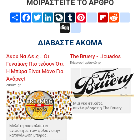
ΜΟΙΡΑΣΤΕΙΤΕ ΤΟ ΑΡΘΡΟ
Share
Facebook
Twitter
LinkedIn
LiveJournal
Tumblr
Pinterest
blogger_post
Flipboard
Reddit
delic
Digg
google_bookmarks
ΔΙΑΒΑΣΤΕ ΑΚΟΜΑ
Άκου Να Δεις... Οι
The Bruery - Licuados
Γυναίκες Πιστεύουν Ότι
Γιώργος Ιορδανίδης
Η Μπύρα Είναι Μόνο Για
Άνδρες!
cibum.gr
Μια νέα ετικέτα
κυκλοφόρησε η The Bruery.
Μελέτη αποκαλύπτει
ανισότητα των φύλων στην
κατανάλωση μπύρας.