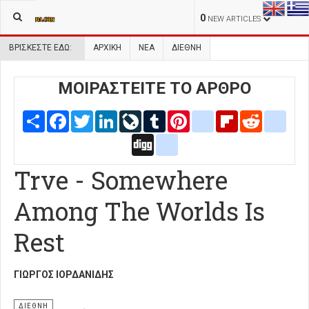
0
NEW ARTICLES
ΒΡΊΣΚΕΣΤΕ ΕΔΏ:
ΑΡΧΙΚΉ
ΝΕΑ
ΔΙΕΘΝΗ
ΜΟΙΡΑΣΤΕΙΤΕ ΤΟ ΑΡΘΡΟ
Share
Facebook
Twitter
LinkedIn
LiveJournal
Tumblr
Pinterest
blogger_post
Flipboard
Reddit
delic
Digg
google_bookmarks
Trve - Somewhere
Among The Worlds Is
Rest
ΓΙΏΡΓΟΣ ΙΟΡΔΑΝΊΔΗΣ
ΔΙΕΘΝΗ