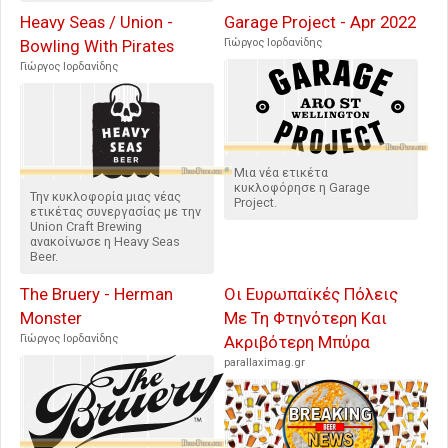
Heavy Seas / Union -
Garage Project - Apr 2022
Bowling With Pirates
Γιώργος Ιορδανίδης
Γιώργος Ιορδανίδης
Μια νέα ετικέτα
κυκλοφόρησε η Garage
Την κυκλοφορία μιας νέας
Project.
ετικέτας συνεργασίας με την
Union Craft Brewing
ανακοίνωσε η Heavy Seas
Beer.
The Bruery - Herman
Οι Ευρωπαϊκές Πόλεις
Monster
Με Τη Φτηνότερη Και
Γιώργος Ιορδανίδης
Ακριβότερη Μπύρα
parallaximag.gr