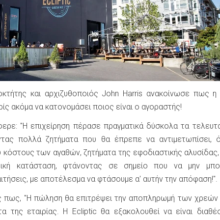
κτήτης και αρχιζυθοποιός John Harris ανακοίνωσε πως η E
ίς ακόμα να κατονομάσει ποιος είναι ο αγοραστής!
φερε: "Η επιχείρηση πέρασε πραγματικά δύσκολα τα τελευτ
οντας πολλά ζητήματα που θα έπρεπε να αντιμετωπίσει, 
ου κόστους των αγαθών, ζητήματα της εφοδιαστικής αλυσίδας
μική κατάσταση, φτάνοντας σε σημείο που να μην μπο
ιτήσεις, με αποτέλεσμα να φτάσουμε α' αυτήν την απόφαση!".
ς πως, "Η πώληση θα επιτρέψει την αποπληρωμή των χρεών 
α της εταιρίας. Η Ecliptic θα εξακολουθεί να είναι διαθέ