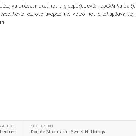
οιίας να φτάσει η εκεί που της αρμόζει, ενώ παράλληλα δε ξέ
τερα λόγια και στο αγοραστικό κοινό που απολάμβανε τις
ια.
k
r
hare
S ARTICLE
NEXT ARTICLE
bertreu
Double Mountain - Sweet Nothings