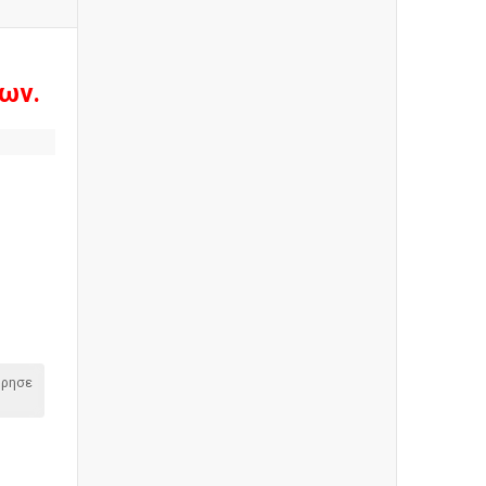
ων.
όρησε