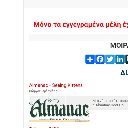
Μόνο τα εγγεγραμένα μέλη έ
ΜΟΙΡ
Share
Facebook
Twitter
L
Δ
Almanac - Seeing Kittens
Γιώργος Ιορδανίδης
Μια νέα ετικέτα κυ
η Almanac Beer Co.