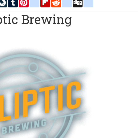
inkedIn
LiveJournal
Tumblr
Pinterest
blogger_post
Flipboard
Reddit
delicious
Digg
google_bookmarks
tic Brewing