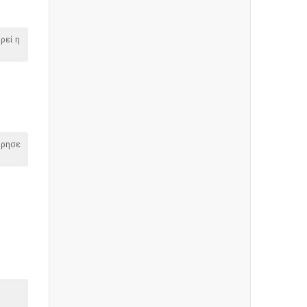
ρεί η
όρησε