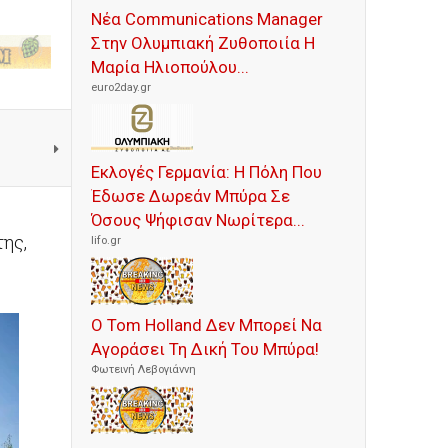
Νέα Communications Manager
Στην Ολυμπιακή Ζυθοποιία Η
Μαρία Ηλιοπούλου...
euro2day.gr
Εκλογές Γερμανία: Η Πόλη Που
Έδωσε Δωρεάν Μπύρα Σε
Όσους Ψήφισαν Νωρίτερα...
ης,
lifo.gr
Ο Tom Holland Δεν Μπορεί Να
Αγοράσει Τη Δική Του Μπύρα!
Φωτεινή Λεβογιάννη