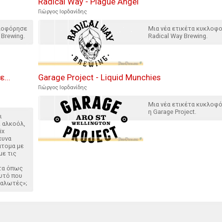
Radical Way - Plague Angel
Γιώργος Ιορδανίδης
κλοφόρησε
Μια νέα ετικέτα κυκλοφο
 Brewing.
Radical Way Brewing.
...
Garage Project - Liquid Munchies
Γιώργος Ιορδανίδης
Μια νέα ετικέτα κυκλοφ
η Garage Project.
ι
ι αλκοόλ,
ix
ευνα
άτομα με
με τις
τα όπως
αυτό που
αναλωτές»;