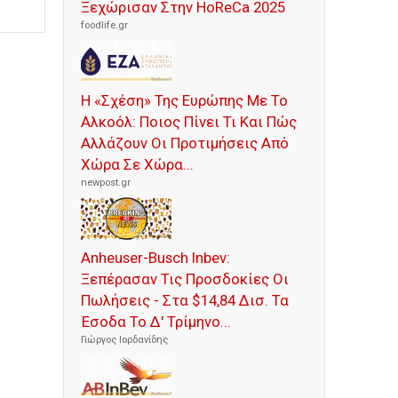
Ξεχώρισαν Στην HoReCa 2025
foodlife.gr
Η «Σχέση» Της Ευρώπης Με Το
Αλκοόλ: Ποιος Πίνει Τι Και Πώς
Αλλάζουν Οι Προτιμήσεις Από
Χώρα Σε Χώρα...
newpost.gr
Anheuser-Busch Inbev:
Ξεπέρασαν Τις Προσδοκίες Οι
Πωλήσεις - Στα $14,84 Δισ. Τα
Έσοδα Το Δ' Τρίμηνο...
Γιώργος Ιορδανίδης