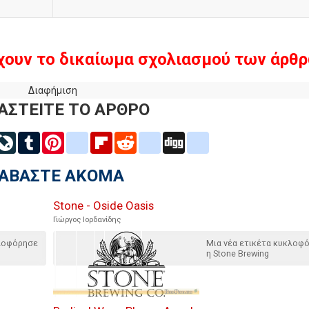
χουν το δικαίωμα σχολιασμού των άρθρ
Διαφήμιση
ΑΣΤΕΙΤΕ ΤΟ ΑΡΘΡΟ
inkedIn
LiveJournal
Tumblr
Pinterest
blogger_post
Flipboard
Reddit
delicious
Digg
google_bookmarks
ΙΑΒΑΣΤΕ ΑΚΟΜΑ
Stone - Oside Oasis
Γιώργος Ιορδανίδης
κλοφόρησε
Μια νέα ετικέτα κυκλοφ
η Stone Brewing