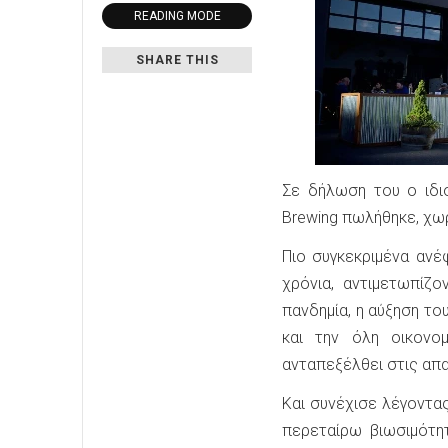
READING MODE
SHARE THIS
Σε δήλωση του ο ιδιο
Brewing πωλήθηκε, χωρ
Πιο συγκεκριμένα ανέ
χρόνια, αντιμετωπίζ
πανδημία, η αύξηση τ
και την όλη οικονο
ανταπεξέλθει στις απα
Και συνέχισε λέγοντα
περεταίρω βιωσιμότητ