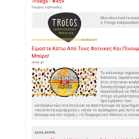
Tröegs - #459
Γιώργος Ιορδανίδης
Μια νέα ετικέτα κυ
η Tröegs Independent
Είμαστε Κάτω Από Τους Φοίνικες Και Πίνουμε
Μπύρα!
ierax.gr
Το καλοκαίρι σημαίνε
θάλασσα, παραλία κα
έτσι στην ierax analyt
διενεργήσαμε μια έρ
πανελλαδικά σε 945 
στόχο να μελετήσου
προτιμήσεις των
καταναλωτών στα ποτά και να απαντήσουμε σε ερωτήμα
«ποια ποτά κυριαρχούν;», «είναι το αγαπημένο μας ποτό 
πίνουμε και πιο συχνά;», «τί διαφορετικό θέλουν οι κατ
ΆΛΛΑ ΆΡΘΡΑ