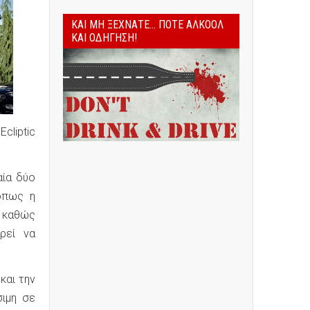
ΚΑΙ ΜΗ ΞΕΧΝΆΤΕ... ΠΟΤΈ ΑΛΚΟΌΛ
ΚΑΙ ΟΔΉΓΗΣΗ!
cliptic
αία δύο
όπως η
, καθώς
ρεί να
και την
σιμη σε