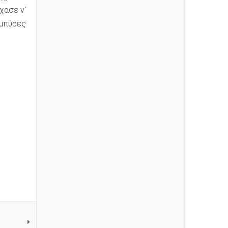
χασε ν'
 μπύρες