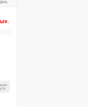
ιβεία
ων.
όρησε
g Co.