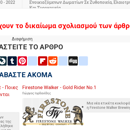
0 - 2022
Ενοικιαζόμενων Δωματίων Σε Ζυθοποιεία, Ελαιοτρ
Και Τυροκομεία
χουν το δικαίωμα σχολιασμού των άρθρ
Διαφήμιση
ΑΣΤΕΙΤΕ ΤΟ ΑΡΘΡΟ
inkedIn
LiveJournal
Tumblr
Pinterest
blogger_post
Flipboard
Reddit
delicious
Digg
google_bookmarks
ΙΑΒΑΣΤΕ ΑΚΟΜΑ
 - Ποιες
Firestone Walker - Gold Rider Νο.1
νται
Γιώργος Ιορδανίδης
Μια νέα ετικέτα κυκλοφ
η Firestone Walker Brewin
ων
ας της
κλήθηκε