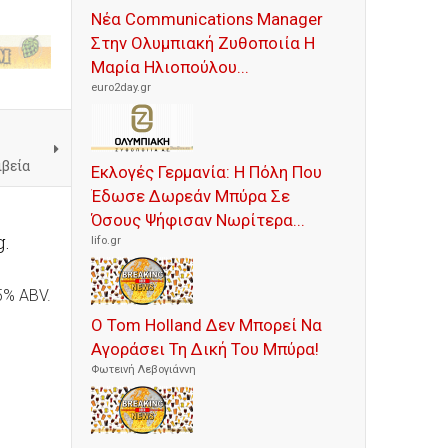
Νέα Communications Manager
Στην Ολυμπιακή Ζυθοποιία Η
Μαρία Ηλιοπούλου...
euro2day.gr
ιβεία
Εκλογές Γερμανία: Η Πόλη Που
Έδωσε Δωρεάν Μπύρα Σε
Όσους Ψήφισαν Νωρίτερα...
g.
lifo.gr
 5% ABV.
Ο Tom Holland Δεν Μπορεί Να
Αγοράσει Τη Δική Του Μπύρα!
Φωτεινή Λεβογιάννη