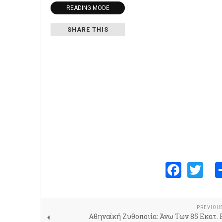
READING MODE
SHARE THIS
Face
Tw
PREVIOU
Αθηναϊκή Ζυθοποιία: Άνω Των 85 Εκατ.