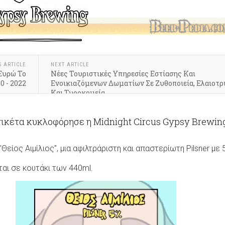
S ARTICLE
NEXT ARTICLE
 Ευρώ Το
Νέες Τουριστικές Υπηρεσίες Εστίασης Και
0 - 2022
Ενοικιαζόμενων Δωματίων Σε Ζυθοποιεία, Ελαιοτρ
Και Τυροκομεία
τικέτα κυκλοφόρησε η Midnight Circus Gypsy Brewin
"Θείος Αιμίλιος", μια αφιλτράριστη και απαστερίωτη Pilsner με
ται σε κουτάκι των 440ml.