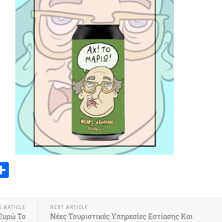
book
itter
Share
S ARTICLE
NEXT ARTICLE
 Ευρώ Το
Νέες Τουριστικές Υπηρεσίες Εστίασης Και