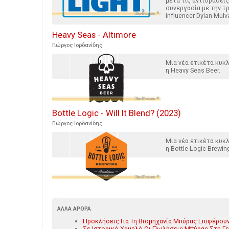
μετά τις αντιδράσεις
συνεργασία με την τ
influencer Dylan Mulv
Heavy Seas - Altimore
Γιώργος Ιορδανίδης
Μια νέα ετικέτα κυ
η Heavy Seas Beer.
Bottle Logic - Will It Blend? (2023)
Γιώργος Ιορδανίδης
Μια νέα ετικέτα κυ
η Bottle Logic Brewin
ΆΛΛΑ ΆΡΘΡΑ
Προκλήσεις Για Τη Βιομηχανία Μπύρας Επιφέρου
Σε Ιστορικό Χαμηλό Οι Πωλήσεις Μπύρας Στη Γερμ