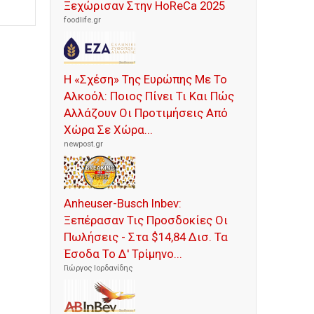
Ξεχώρισαν Στην HoReCa 2025
foodlife.gr
Η «Σχέση» Της Ευρώπης Με Το
Αλκοόλ: Ποιος Πίνει Τι Και Πώς
Αλλάζουν Οι Προτιμήσεις Από
Χώρα Σε Χώρα...
newpost.gr
Anheuser-Busch Inbev:
Ξεπέρασαν Τις Προσδοκίες Οι
Πωλήσεις - Στα $14,84 Δισ. Τα
Έσοδα Το Δ' Τρίμηνο...
Γιώργος Ιορδανίδης