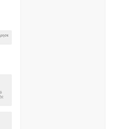
όρησε
η
μό
ής