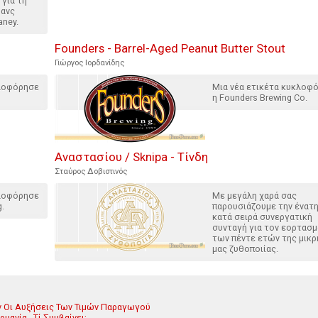
 για τη
ρανς
aney.
Founders - Barrel-Aged Peanut Butter Stout
Γιώργος Ιορδανίδης
κλοφόρησε
Μια νέα ετικέτα κυκλοφ
η Founders Brewing Co.
Αναστασίου / Sknipa - Τίνδη
Σταύρος Δοβιστινός
κλοφόρησε
Με μεγάλη χαρά σας
g.
παρουσιάζουμε την ένατ
κατά σειρά συνεργατική
συνταγή για τον εορτασ
των πέντε ετών της μικρ
μας ζυθοποιίας.
ν Οι Αυξήσεις Των Τιμών Παραγωγού
ανία - Τί Συμβαίνει;