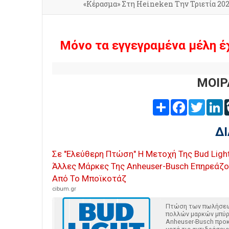
«Κέρασμα» Στη Heineken Την Τριετία 202
Μόνο τα εγγεγραμένα μέλη έ
ΜΟΙΡ
Share
Facebook
Twitter
L
Δ
Σε "Ελεύθερη Πτώση" Η Μετοχή Της Bud Light
Άλλες Μάρκες Της Anheuser-Busch Επηρεάζο
Από Το Μποϊκοτάζ
cibum.gr
Πτώση των πωλήσε
πολλών μαρκών μπύρ
Anheuser-Busch προ