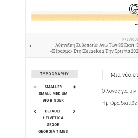
PREVIOU
Αθηναϊκή Ζυθοποιία: Άνω Των 85 Εκατ.
«Κέρασμα» Στη Heineken Την Τριετία 202
Μια νέα ε
TYPOGRAPHY
SMALLER
Ο λόγος για την 
SMALL
MEDIUM
BIG
BIGGER
Η μπύρα διατίθε
DEFAULT
HELVETICA
SEGOE
GEORGIA
TIMES