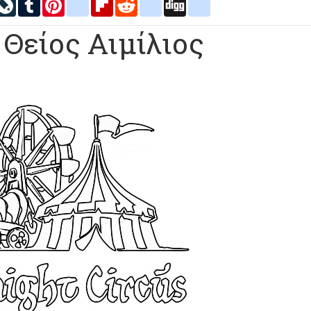
inkedIn
LiveJournal
Tumblr
Pinterest
blogger_post
Flipboard
Reddit
delicious
Digg
google_bookmarks
Θείος Αιμίλιος