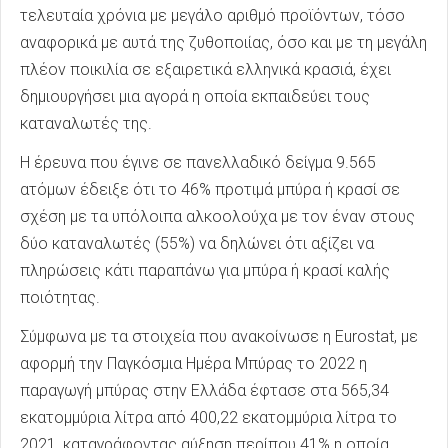
τελευταία χρόνια με μεγάλο αριθμό προϊόντων, τόσο
αναφορικά με αυτά της ζυθοποιίας, όσο και με τη μεγάλη
πλέον ποικιλία σε εξαιρετικά ελληνικά κρασιά, έχει
δημιουργήσει μια αγορά η οποία εκπαιδεύει τους
καταναλωτές της.
Η έρευνα που έγινε σε πανελλαδικό δείγμα 9.565
ατόμων έδειξε ότι το 46% προτιμά μπύρα ή κρασί σε
σχέση με τα υπόλοιπα αλκοολούχα με τον έναν στους
δύο καταναλωτές (55%) να δηλώνει ότι αξίζει να
πληρώσεις κάτι παραπάνω για μπύρα ή κρασί καλής
ποιότητας.
Σύμφωνα με τα στοιχεία που ανακοίνωσε η Eurostat, με
αφορμή την Παγκόσμια Ημέρα Μπύρας το 2022 η
παραγωγή μπύρας στην Ελλάδα έφτασε στα 565,34
εκατομμύρια λίτρα από 400,22 εκατομμύρια λίτρα το
2021, καταγράφοντας αύξηση περίπου 41% η οποία