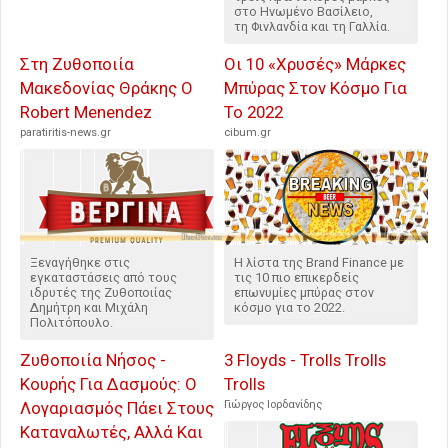
στο Ηνωμένο Βασίλειο,
τη Φινλανδία και τη Γαλλία.
Στη Ζυθοποιία
Οι 10 «Χρυσές» Μάρκες
Μακεδονίας Θράκης Ο
Μπύρας Στον Κόσμο Για
Robert Menendez
Το 2022
paratiritis-news.gr
cibum.gr
Ξεναγήθηκε στις
H λίστα της Brand Finance με
εγκαταστάσεις από τους
τις 10 πιο επικερδείς
ιδρυτές της Ζυθοποιίας
επωνυμίες μπύρας στον
Δημήτρη και Μιχάλη
κόσμο για το 2022.
Πολιτόπουλο.
Ζυθοποιία Νήσος -
3 Floyds - Trolls Trolls
Κουρής Για Δασμούς: Ο
Trolls
Λογαριασμός Πάει Στους
Γιώργος Ιορδανίδης
Καταναλωτές, Αλλά Και