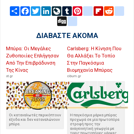
Share
Facebook
Twitter
LinkedIn
LiveJournal
Tumblr
Pinterest
blogger_post
Flipboard
Reddit
delic
Digg
google_bookmarks
ΔΙΑΒΑΣΤΕ ΑΚΟΜΑ
Μπύρα: Οι Μεγάλες
Carlsberg: Η Κίνηση Που
Ζυθοποιίες Επλήγησαν
Θα Αλλάξει Το Τοπίο
Από Την Επιβράδυνση
Στην Παγκόσμια
Της Κίνας
Βιομηχανία Μπύρας
ot.gr
cibum.gr
Οι καταναλωτές περικόπτουν
Η παγκόσμια μάρκα μπύρας
έξοδα και δεν καταναλώνουν
προχωρά σε μία πρωτοπόρα
μπύρα.
στροφή προς την
αναγεννητική γεωργία με
τρεις πρωτοπόρες μάρκες