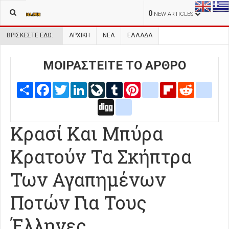
0
NEW ARTICLES
ΒΡΊΣΚΕΣΤΕ ΕΔΏ:
ΑΡΧΙΚΉ
ΝΕΑ
ΕΛΛΑΔΑ
ΜΟΙΡΑΣΤΕΙΤΕ ΤΟ ΑΡΘΡΟ
Share
Facebook
Twitter
LinkedIn
LiveJournal
Tumblr
Pinterest
blogger_post
Flipboard
Reddit
delic
Digg
google_bookmarks
Κρασί Και Μπύρα
Κρατούν Τα Σκήπτρα
Των Αγαπημένων
Ποτών Για Τους
Έλληνες