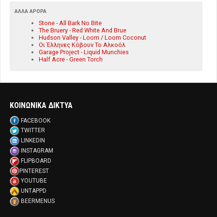
ΆΛΛΑ ΆΡΘΡΑ
Stone - All Bark No Bite
The Bruery - Red White And Brue
Hudson Valley - Loom / Loom Coconut
Οι Έλληνες Κόβουν Το Αλκοόλ
Garage Project - Liquid Munchies
Half Acre - Green Torch
ΚΟΙΝΩΝΙΚΑ ΔΙΚΤΥΑ
FACEBOOK
TWITTER
LINKEDIN
INSTAGRAM
FLIPBOARD
PINTEREST
YOUTUBE
UNTAPPD
BEERMENUS