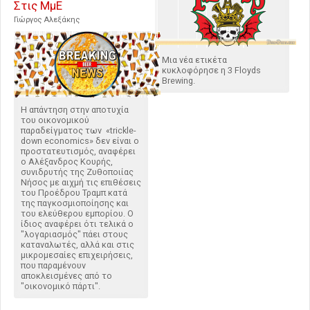
Στις ΜμΕ
Γιώργος Αλεξάκης
Μια νέα ετικέτα
κυκλοφόρησε η 3 Floyds
Brewing.
Η απάντηση στην αποτυχία
του οικονομικού
παραδείγματος των «trickle-
down economics» δεν είναι ο
προστατευτισμός, αναφέρει
ο Αλέξανδρος Κουρής,
συνιδρυτής της Ζυθοποιίας
Νήσος με αιχμή τις επιθέσεις
του Προέδρου Τραμπ κατά
της παγκοσμιοποίησης και
του ελεύθερου εμπορίου. Ο
ίδιος αναφέρει ότι τελικά ο
"λογαριασμός" πάει στους
καταναλωτές, αλλά και στις
μικρομεσαίες επιχειρήσεις,
που παραμένουν
αποκλεισμένες από το
"οικονομικό πάρτι".