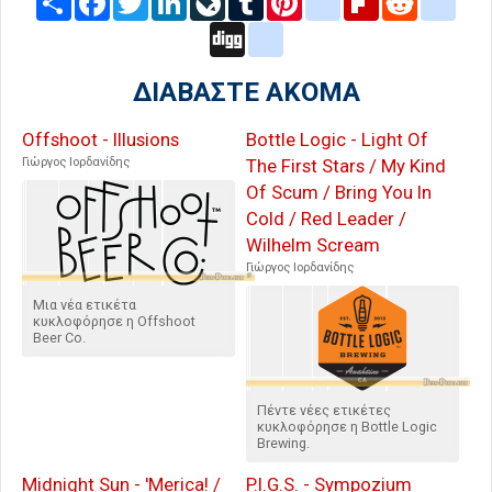
Share
Facebook
Twitter
LinkedIn
LiveJournal
Tumblr
Pinterest
blogger_post
Flipboard
Reddit
delic
Digg
google_bookmarks
ΔΙΑΒΑΣΤΕ ΑΚΟΜΑ
Offshoot - Illusions
Bottle Logic - Light Of
Γιώργος Ιορδανίδης
The First Stars / My Kind
Of Scum / Bring You In
Cold / Red Leader /
Wilhelm Scream
Γιώργος Ιορδανίδης
Μια νέα ετικέτα
κυκλοφόρησε η Offshoot
Beer Co.
Πέντε νέες ετικέτες
κυκλοφόρησε η Bottle Logic
Brewing.
Midnight Sun - 'Merica! /
P.I.G.S. - Sympozium