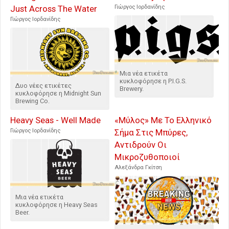
Just Across The Water
Γιώργος Ιορδανίδης
Γιώργος Ιορδανίδης
Μια νέα ετικέτα
κυκλοφόρησε η P.I.G.S.
Δυο νέες ετικέτες
Brewery.
κυκλοφόρησε η Midnight Sun
Brewing Co.
Heavy Seas - Well Made
«Μύλος» Με Το Ελληνικό
Γιώργος Ιορδανίδης
Σήμα Στις Μπύρες,
Αντιδρούν Οι
Μικροζυθοποιοί
Αλεξάνδρα Γκίτση
Μια νέα ετικέτα
κυκλοφόρησε η Heavy Seas
Beer.