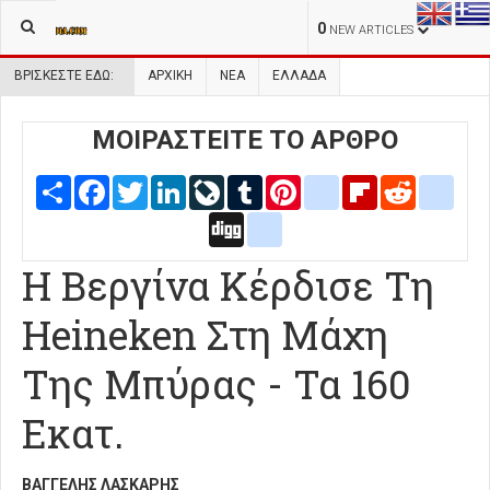
0
NEW ARTICLES
ΒΡΊΣΚΕΣΤΕ ΕΔΏ:
ΑΡΧΙΚΉ
ΝΕΑ
ΕΛΛΑΔΑ
ΜΟΙΡΑΣΤΕΙΤΕ ΤΟ ΑΡΘΡΟ
Share
Facebook
Twitter
LinkedIn
LiveJournal
Tumblr
Pinterest
blogger_post
Flipboard
Reddit
delic
Digg
google_bookmarks
Η Βεργίνα Κέρδισε Τη
Heineken Στη Μάχη
Της Μπύρας - Τα 160
Εκατ.
ΒΑΓΓΈΛΗΣ ΛΆΣΚΑΡΗΣ