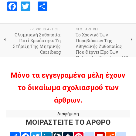
Facebook
Twitter
Share
PREVIOUS ARTICLE
NEXT ARTICLE
Ολυμπιακή Ζυθοποιία:
Το Χρονικό Των
Γιατί Χρειάστηκε Τη
Παραβιάσεων Της
Στήριξη Της Μητρικής
Αθηναϊκής Ζυθοποιίας
Carslberg
Που Φέρνει Προ Των
Πυλών Αποζημιώσεις 160
Εκατ. Ευρώ
Μόνο τα εγγεγραμένα μέλη έχουν
το δικαίωμα σχολιασμού των
άρθρων.
Διαφήμιση
ΜΟΙΡΑΣΤΕΙΤΕ ΤΟ ΑΡΘΡΟ