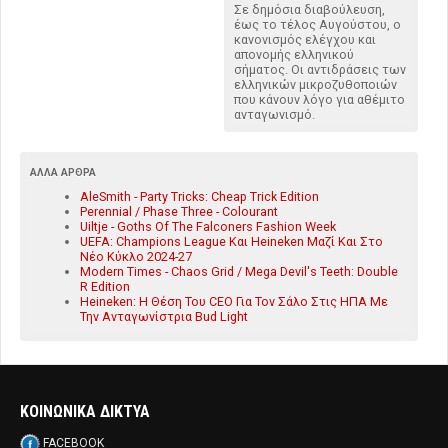
Σε δημόσια διαβούλευση,
έως το τέλος Αυγούστου, ο
κανονισμός ελέγχου και
απονομής ελληνικού
σήματος. Οι αντιδράσεις των
ελληνικών μικροζυθοποιών
που κάνουν λόγο για αθέμιτο
ανταγωνισμό.
ΆΛΛΑ ΆΡΘΡΑ
AleSmith - Party Tricks: Cheap Trick Edition
Perennial / Phase Three - Colourant
Uiltje - Goths Of The Falconers Fashion Week
UEFA: Champions League Και Heineken Μαζί Και Στο
Νέο Κύκλο 2024-27
Modern Times - Chaos Grid / Mega Devil's Teeth: Double
R Edition
Heineken: Η Θέση Του CEO Για Τον Σάλο Στις ΗΠΑ Με
Την Ανταγωνίστρια Bud Light
ΚΟΙΝΩΝΙΚΑ ΔΙΚΤΥΑ
FACEBOOK