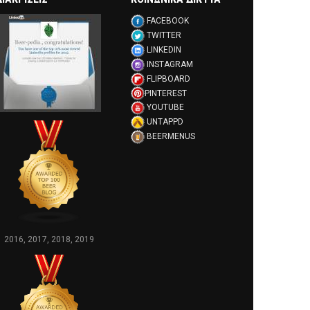
FACEBOOK
TWITTER
LINKEDIN
INSTAGRAM
FLIPBOARD
PINTEREST
YOUTUBE
UNTAPPD
BEERMENUS
2016, 2017, 2018, 2019