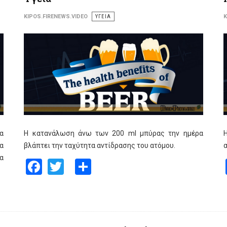
KIPOS.FIRENEWS.VIDEO
ΥΓΕΙΑ
K
α
Η κατανάλωση άνω των 200 ml μπύρας την ημέρα
Η
α
βλάπτει την ταχύτητα αντίδρασης του ατόμου.
α
α
Facebook
Twitter
Share