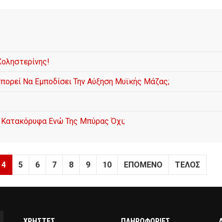
Χοληστερίνης!
ορεί Να Εμποδίσει Την Αύξηση Μυϊκής Μάζας;
ν Κατακόρυφα Ενώ Της Μπύρας Όχι;
4
5
6
7
8
9
10
ΕΠΌΜΕΝΟ
ΤΈΛΟΣ
ΧΡΗΣΤΕΣ
ΠΛΗΡΟΦΟΡΙΕΣ