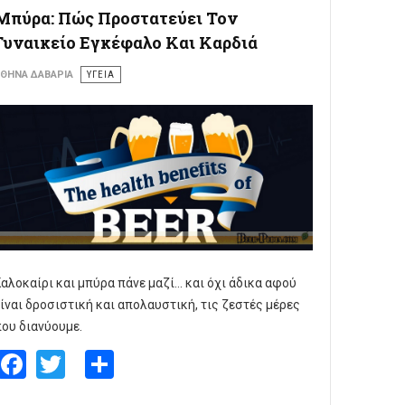
Μπύρα: Πώς Προστατεύει Τον
Γυναικείο Εγκέφαλο Και Καρδιά
ΘΗΝΆ ΔΑΒΑΡΊΑ
ΥΓΕΙΑ
αλοκαίρι και μπύρα πάνε μαζί... και όχι άδικα αφού
ίναι δροσιστική και απολαυστική, τις ζεστές μέρες
ου διανύουμε.
Facebook
Twitter
Share