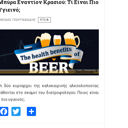
Μπύρα Εναντίον Κρασιού: Τί Είναι Πιο
Υγιεινό;
ΙΚΌΛΑΣ ΓΕΩΡΓΙΑΚΏΔΗΣ
ΥΓΕΙΑ
Οι δύο κυρίαρχοι της καλοκαιρινής αλκοολοποσίας
άθονται στο σκαμνί του διατροφολόγου. Ποιος είναι
 πιο υγιεινός;
Facebook
Twitter
Share