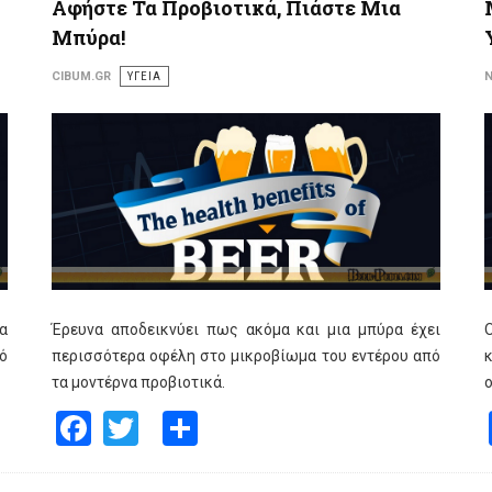
Αφήστε Τα Προβιοτικά, Πιάστε Μια
Μπύρα!
CIBUM.GR
ΥΓΕΙΑ
Ν
α
Έρευνα αποδεικνύει πως ακόμα και μια μπύρα έχει
ό
περισσότερα οφέλη στο μικροβίωμα του εντέρου από
κ
τα μοντέρνα προβιοτικά.
ο
Facebook
Twitter
Share