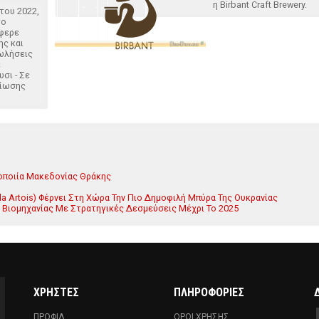
η Birbant Craft Brewery.
 του 2022,
το
έφερε
ης και
ωλήσεις
ε
σι - Σε
βίωσης
οποιία Μακεδονίας Θράκης
la Artois) Φέρνει Στη Χώρα Την Πιο Δημοφιλή Μπύρα Της Ουκρανίας
ς Βιομηχανίας Με Στρατηγικές Δεσμεύσεις Μέχρι Το 2025
ΧΡΗΣΤΕΣ
ΠΛΗΡΟΦΟΡΙΕΣ
ΠΡΟΦΙΛ
ΟΡΟΙ ΧΡΗΣΗΣ