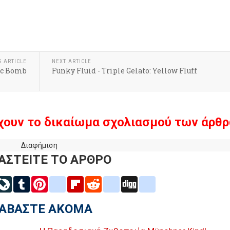
k
r
hare
S ARTICLE
NEXT ARTICLE
gic Bomb
Funky Fluid - Triple Gelato: Yellow Fluff
χουν το δικαίωμα σχολιασμού των άρθρ
Διαφήμιση
ΑΣΤΕΙΤΕ ΤΟ ΑΡΘΡΟ
inkedIn
LiveJournal
Tumblr
Pinterest
blogger_post
Flipboard
Reddit
delicious
Digg
google_bookmarks
ΙΑΒΑΣΤΕ ΑΚΟΜΑ