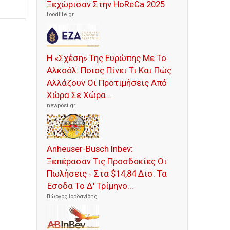
Ξεχώρισαν Στην HoReCa 2025
foodlife.gr
Η «Σχέση» Της Ευρώπης Με Το
Αλκοόλ: Ποιος Πίνει Τι Και Πώς
Αλλάζουν Οι Προτιμήσεις Από
Χώρα Σε Χώρα...
newpost.gr
Anheuser-Busch Inbev:
Ξεπέρασαν Τις Προσδοκίες Οι
Πωλήσεις - Στα $14,84 Δισ. Τα
Έσοδα Το Δ' Τρίμηνο...
Γιώργος Ιορδανίδης