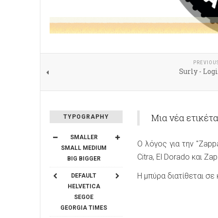
PREVIOU
Surly - Lo
Μια νέα ετικέτ
TYPOGRAPHY
SMALLER
Ο λόγος για την "Zapp
SMALL
MEDIUM
Citra, El Dorado και Za
BIG
BIGGER
Η μπύρα διατίθεται σε
DEFAULT
HELVETICA
SEGOE
GEORGIA
TIMES