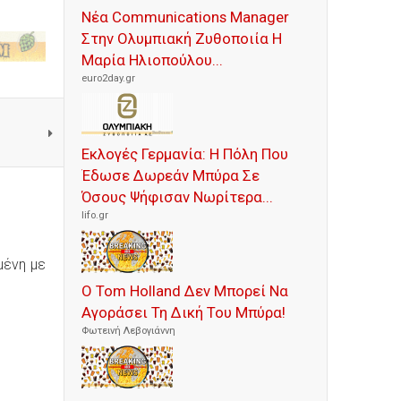
Νέα Communications Manager
Στην Ολυμπιακή Ζυθοποιία Η
Μαρία Ηλιοπούλου...
euro2day.gr
Εκλογές Γερμανία: Η Πόλη Που
Έδωσε Δωρεάν Μπύρα Σε
Όσους Ψήφισαν Νωρίτερα...
lifo.gr
μένη με
Ο Tom Holland Δεν Μπορεί Να
Αγοράσει Τη Δική Του Μπύρα!
Φωτεινή Λεβογιάννη