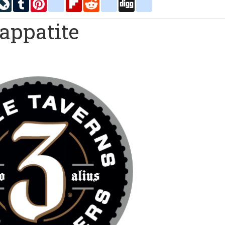
inkedIn
LiveJournal
Tumblr
Pinterest
blogger_post
Flipboard
Reddit
delicious
Digg
google_bookmarks
appatite