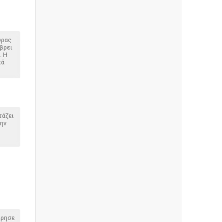
ύρας
 βρει
. Η
κά
τάζει
την
όρησε