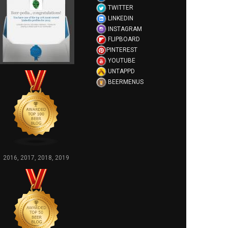
TWITTER
LINKEDIN
INSTAGRAM
FLIPBOARD
PINTEREST
YOUTUBE
UNTAPPD
BEERMENUS
2016, 2017, 2018, 2019