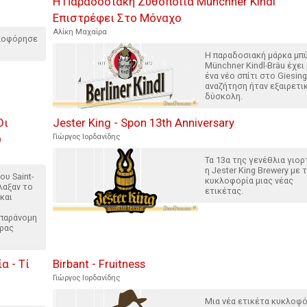
Η Παραδοσιακή Ζυθοποιία Münchner Kindl
Επιστρέφει Στο Μόναχο
Αλίκη Μαχαίρα
κλοφόρησε
Η παραδοσιακή μάρκα μπ
Münchner Kindl-Bräu έχει
ένα νέο σπίτι στο Giesing
αναζήτηση ήταν εξαιρετι
δύσκολη.
Οι
Jester King - Spon 13th Anniversary
υ
Γιώργος Ιορδανίδης
Τα 13α της γενέθλια γιορ
η Jester King Brewery με 
ου Saint-
κυκλοφορία μιας νέας
λαξαν το
ετικέτας.
και
 παράνομη
ρας
α - Τί
Birbant - Fruitness
Γιώργος Ιορδανίδης
Μια νέα ετικέτα κυκλοφ