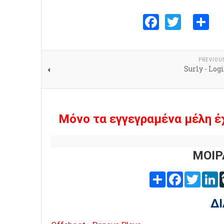
Faceboo
Twitte
S
PREVIOU
Surly - Lo
Μόνο τα εγγεγραμένα μέλη έ
ΜΟΙΡ
Share
Facebook
Twitter
L
Δ