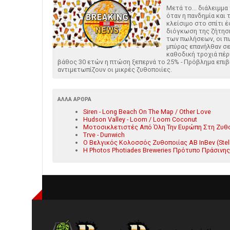
Μετά το... διάλειμμα
όταν η πανδημία και 
κλείσιμο στο σπίτι 
διόγκωση της ζήτησ
των πωλήσεων, οι π
μπύρας επανήλθαν σ
καθοδική τροχιά πέρυ
βάθος 30 ετών η πτώση ξεπερνά το 25% - Πρόβλημα επι
αντιμετωπίζουν οι μικρές ζυθοποιίες.
ΆΛΛΑ ΆΡΘΡΑ
Siren - Long Beach On The Map / Other Love
Hudson Valley - Loom / Loom Coconut
Μοτοσικλετιστές Από Όλη Την Ευρώπη Στη Ζυθ
Trve - Dunwich
Ο Βελγικός Κολοσσός Ζυθοποιίας AB InBev (Stel
Η Photos Photiades Breweries Πρότυπο Πράσινη