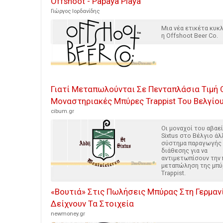
Offshoot - Papaya Playa
Γιώργος Ιορδανίδης
Μια νέα ετικέτα κυ
η Offshoot Beer Co.
Γιατί Μεταπωλούνται Σε Πενταπλάσια Τιμή 
Μοναστηριακές Μπύρες Trappist Του Βελγίο
cibum.gr
Οι μοναχοί του αβαεί
Sixtus στο Βέλγιο άλ
σύστημα παραγωγής 
διάθεσης για να
αντιμετωπίσουν την
μεταπώληση της μπύ
Trappist.
«Βουτιά» Στις Πωλήσεις Μπύρας Στη Γερμανί
Δείχνουν Τα Στοιχεία
newmoney.gr