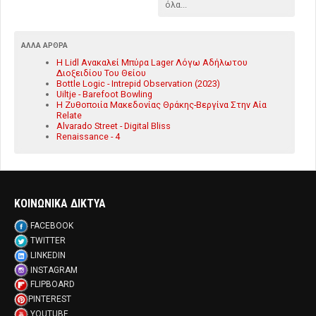
όλα...
ΆΛΛΑ ΆΡΘΡΑ
Η Lidl Ανακαλεί Μπύρα Lager Λόγω Αδήλωτου
Διοξειδίου Του Θείου
Bottle Logic - Intrepid Observation (2023)
Uiltje - Barefoot Bowling
Η Ζυθοποιία Μακεδονίας Θράκης-Βεργίνα Στην Aία
Relate
Alvarado Street - Digital Bliss
Renaissance - 4
ΚΟΙΝΩΝΙΚΑ ΔΙΚΤΥΑ
FACEBOOK
TWITTER
LINKEDIN
INSTAGRAM
FLIPBOARD
PINTEREST
YOUTUBE