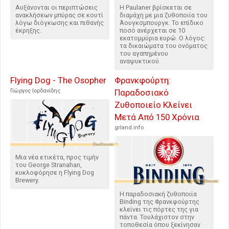
Αυξάνονται οι περιπτώσεις
Η Paulaner βρίσκεται σε
ανακλήσεων μπύρας σε κουτί
διαμάχη με μια ζυθοποιία του
λόγω διόγκωσης και πιθανής
Άουγκσμπουργκ. Το επίδικο
έκρηξης.
ποσό ανέρχεται σε 10
εκατομμύρια ευρώ. Ο λόγος:
τα δικαιώματα του ονόματος
του αγαπημένου
αναψυκτικού.
Flying Dog - The Osopher
Φρανκφούρτη:
Γιώργος Ιορδανίδης
Παραδοσιακό
Ζυθοποιείο Κλείνει
Μετά Από 150 Χρόνια
grland.info
Μια νέα ετικέτα, προς τιμήν
του George Stranahan,
κυκλοφόρησε η Flying Dog
Brewery.
Η παραδοσιακή ζυθοποιία
Binding της Φρανκφούρτης
κλείνει τις πόρτες της για
πάντα. Τουλάχιστον στην
τοποθεσία όπου ξεκίνησαν