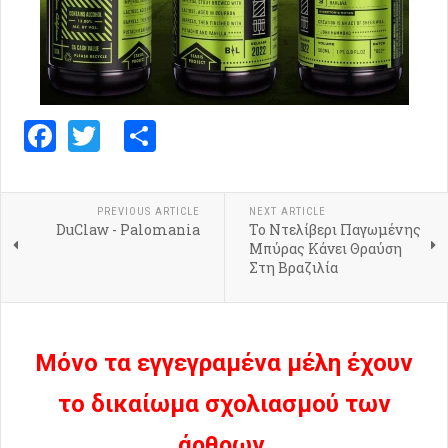
Facebook
Twitter
Share
PREVIOUS ARTICLE
NEXT ARTICLE
DuClaw - Palomania
Το Ντελίβερι Παγωμένης
Μπύρας Κάνει Θραύση
Στη Βραζιλία
Μόνο τα εγγεγραμένα μέλη έχουν
το δικαίωμα σχολιασμού των
άρθρων.