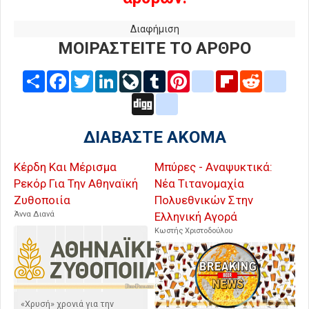
Διαφήμιση
ΜΟΙΡΑΣΤΕΙΤΕ ΤΟ ΑΡΘΡΟ
Share
Facebook
Twitter
LinkedIn
LiveJournal
Tumblr
Pinterest
blogger_post
Flipboard
Reddit
delic
Digg
google_bookmarks
ΔΙΑΒΑΣΤΕ ΑΚΟΜΑ
Κέρδη Και Μέρισμα
Μπύρες - Αναψυκτικά:
Ρεκόρ Για Την Αθηναϊκή
Νέα Τιτανομαχία
Ζυθοποιία
Πολυεθνικών Στην
Άννα Διανά
Ελληνική Αγορά
Κωστής Χριστοδούλου
«Χρυσή» χρονιά για την