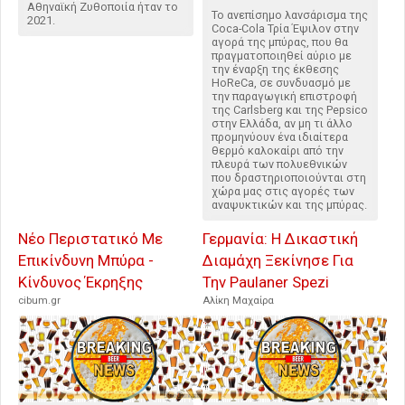
Αθηναϊκή Ζυθοποιία ήταν το
Το ανεπίσημο λανσάρισμα της
2021.
Coca-Cola Τρία Έψιλον στην
αγορά της μπύρας, που θα
πραγματοποιηθεί αύριο με
την έναρξη της έκθεσης
HoReCa, σε συνδυασμό με
την παραγωγική επιστροφή
της Carlsberg και της Pepsico
στην Ελλάδα, αν μη τι άλλο
προμηνύουν ένα ιδιαίτερα
θερμό καλοκαίρι από την
πλευρά των πολυεθνικών
που δραστηριοποιούνται στη
χώρα μας στις αγορές των
αναψυκτικών και της μπύρας.
Νέο Περιστατικό Με
Γερμανία: Η Δικαστική
Επικίνδυνη Μπύρα -
Διαμάχη Ξεκίνησε Για
Κίνδυνος Έκρηξης
Την Paulaner Spezi
cibum.gr
Αλίκη Μαχαίρα