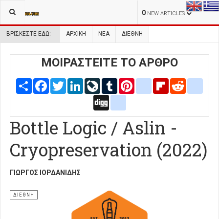
0
NEW ARTICLES
ΒΡΊΣΚΕΣΤΕ ΕΔΏ:
ΑΡΧΙΚΉ
ΝΕΑ
ΔΙΕΘΝΗ
ΜΟΙΡΑΣΤΕΙΤΕ ΤΟ ΑΡΘΡΟ
Share
Facebook
Twitter
LinkedIn
LiveJournal
Tumblr
Pinterest
blogger_post
Flipboard
Reddit
delic
Digg
google_bookmarks
Bottle Logic / Aslin -
Cryopreservation (2022)
ΓΙΏΡΓΟΣ ΙΟΡΔΑΝΊΔΗΣ
ΔΙΕΘΝΗ