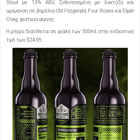
Stout με 13% ABV, ζυθοποιημένη με λακτόζη και
ωρίμανση σε βαρέλια Old Fitzgerald, Four Roses και Elijah
Craig, φιστίκια αιγίνης.
Η μπύρα διατίθεται σε φιάλη των 500ml, στην ενδεικτική
τιμή των $24,95.