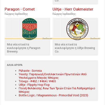
Co.
Paragon - Comet
Uiltje - Herr Oakmeister
Γιώργος Ιορδανίδης
Γιώργος Ιορδανίδης
Μια νέα ετικέτα
Μια νέα ετικέτα
κυκλοφόρησε η Paragon
κυκλοφόρησε η Uiltje Brewing
Brewery.
Co.
ΆΛΛΑ ΆΡΘΡΑ
Pühaste - Somnia
Yeasty: Παραγωγή Εναλλακτικών Πρωτεϊνών Από
Υπολείμματα Μαγιάς Μπύρας
Tröegs - #462 / #464 / #465
Uiltje - Flippity Hop Flop
Ποινή Φυλάκισης Άνω Των Τριών Ετών Για Λαθρεμπόριο
Μπύρας
Bottle Logic / Magnanimous - Primordial Void (2023)