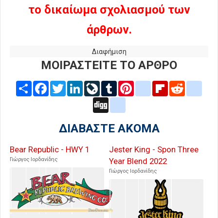
το δικαίωμα σχολιασμού των
άρθρων.
Διαφήμιση
ΜΟΙΡΑΣΤΕΙΤΕ ΤΟ ΑΡΘΡΟ
Share
Facebook
Twitter
LinkedIn
LiveJournal
Tumblr
Pinterest
blogger_post
Flipboard
Reddit
delic
Digg
google_bookmarks
ΔΙΑΒΑΣΤΕ ΑΚΟΜΑ
Bear Republic - HWY 1
Jester King - Spon Three
Γιώργος Ιορδανίδης
Year Blend 2022
Γιώργος Ιορδανίδης