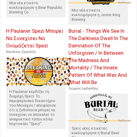
Μια νέα ετικέτα
κυκλοφόρησε η Bear Republic
Μια νέα ετικέτα
Brewing Co.
κυκλοφόρησε η Jester King
Brewery.
Η Paulaner Spezi Μπορεί
Burial - Things We See In
Να Συνεχίσει Να
The Darkness Dwell In The
Ονομάζεται Spezi
Damnation Of The
Νικόλαος Σκριτλής
Unforgiven / In Between
The Madness And
Mortality / The Innate
Pattern Of What Was And
What Will Be
Γιώργος Ιορδανίδης
Η Paulaner κερδίζει τη
διαμάχη Spezi: Το
περιφερειακό δικαστήριο
του Μονάχου I αποφάσισε
ότι η ζυθοποιία μπορεί να
συνεχίσει να αποκαλεί το
αναψυκτικό τύπου κόλα-
πορτοκάλι "Spezi".
Τρεις νέες ετικέτες
κυκλοφόρησε η Burial Beer