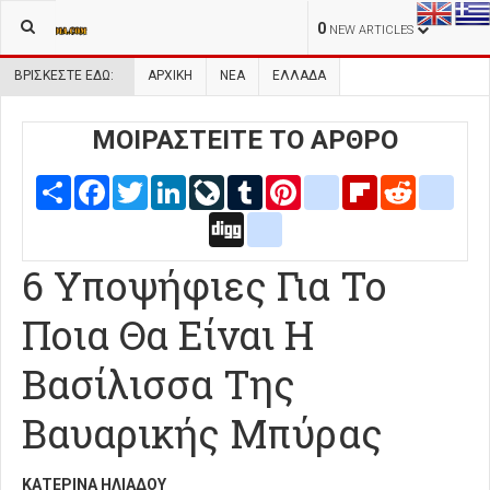
0
NEW ARTICLES
ΒΡΊΣΚΕΣΤΕ ΕΔΏ:
ΑΡΧΙΚΉ
ΝΕΑ
ΕΛΛΑΔΑ
ΜΟΙΡΑΣΤΕΙΤΕ ΤΟ ΑΡΘΡΟ
Share
Facebook
Twitter
LinkedIn
LiveJournal
Tumblr
Pinterest
blogger_post
Flipboard
Reddit
delic
Digg
google_bookmarks
6 Υποψήφιες Για Το
Ποια Θα Είναι Η
Βασίλισσα Της
Βαυαρικής Μπύρας
ΚΑΤΕΡΊΝΑ ΗΛΙΆΔΟΥ