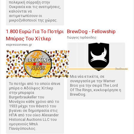
πολεμική σύρραξη στην
Ουκρανία και τις ανατιμήσεις,
καλούνται να
αντιμετωπίσουν οι
μικροζυθοποιοί της χώρας.
1.800 Ευρώ Για Το Ποτήρι
BrewDog - Fellowship
Μπύρας Του Χίτλερ
Γιώργος Ιορδανίδης
espressonews.gr
Μια νέα ετικέτα, σε
συνεργασία με την Warner
Το ποτήρι από το οποίο έπινε
Bros για την σειρά The Lord
μπύρα ο Αδόλφος Χίτλερ
Of The Rings, κυκλοφόρησε η
στην μπυραρία
BrewDog.
Burgerbraukeller του
Μονάχου κάθε χρόνο από το
1933 μέχρι τον θάνατό του
βγαίνει σε δημοπρασία στις
ΗΠΑ από τον οίκο Alexander
Historical Auctions LLC του
ομογενούς Μπιλ
Παναγόπουλος.