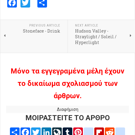
Facebook
Twitter
Share
PREVIOUS ARTICLE
NEXT ARTICLE
Stoneface - Drink
Hudson Valley -
Straylight / Soleil /
Hyperlight
Μόνο τα εγγεγραμένα μέλη έχουν
το δικαίωμα σχολιασμού των
άρθρων.
Διαφήμιση
ΜΟΙΡΑΣΤΕΙΤΕ ΤΟ ΑΡΘΡΟ
Share
Facebook
Twitter
LinkedIn
LiveJournal
Tumblr
Pinterest
blogger_post
Flipboard
Reddit
delic