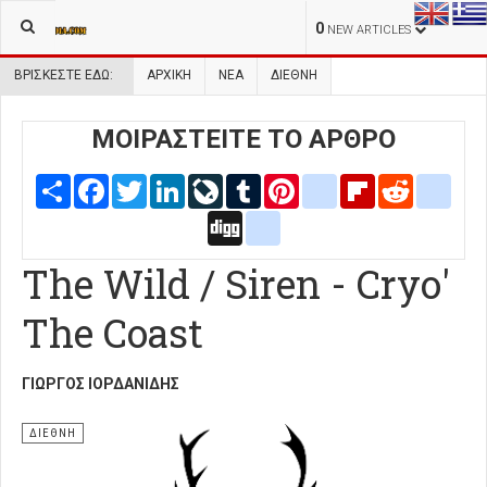
0
NEW ARTICLES
ΒΡΊΣΚΕΣΤΕ ΕΔΏ:
ΑΡΧΙΚΉ
ΝΕΑ
ΔΙΕΘΝΗ
ΜΟΙΡΑΣΤΕΙΤΕ ΤΟ ΑΡΘΡΟ
Share
Facebook
Twitter
LinkedIn
LiveJournal
Tumblr
Pinterest
blogger_post
Flipboard
Reddit
delic
Digg
google_bookmarks
The Wild / Siren - Cryo'
The Coast
ΓΙΏΡΓΟΣ ΙΟΡΔΑΝΊΔΗΣ
ΔΙΕΘΝΗ