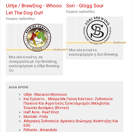
Uiltje / BrewDog - Whooo
Sori - Glögg Sour
Let The Dog Out!
Γιώργος Ιορδανίδης
Γιώργος Ιορδανίδης
Μια νέα ετικέτα
κυκλοφόρησε η Sori Brewing.
Μια νέα ετικέτα, σε
συνεργασία με την BrewDog,
κυκλοφόρησε η Uiltje Brewing
Co.
ΆΛΛΑ ΆΡΘΡΑ
Uiltje - Macaron Monsoon
Και Εγένετο... Μπύρα Με Γεύση Κάστανο: Ζυθοποιία
Πηνειού Και Αγροτικός Συνεταιρισμός Μελιβοίας
Ένωσαν Δυνάμεις (Βίντεο)
Half Acre - Reef Knot
Mustaki - Frida
Αθηναϊκή Ζυθοποιία: Δράσεις Βιώσιμης Ανάπτυξης Και
ESG
Pühaste - Amandula