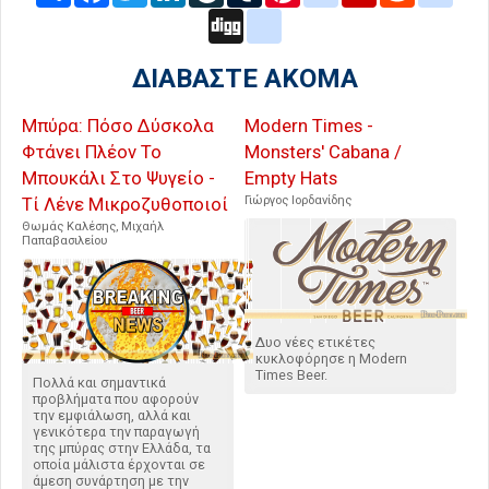
Digg
google_bookmarks
ΔΙΑΒΑΣΤΕ ΑΚΟΜΑ
Μπύρα: Πόσο Δύσκολα
Modern Times -
Φτάνει Πλέον Το
Monsters' Cabana /
Μπουκάλι Στο Ψυγείο -
Empty Hats
Τί Λένε Μικροζυθοποιοί
Γιώργος Ιορδανίδης
Θωμάς Καλέσης, Μιχαήλ
Παπαβασιλείου
Δυο νέες ετικέτες
κυκλοφόρησε η Modern
Times Beer.
Πολλά και σημαντικά
προβλήματα που αφορούν
την εμφιάλωση, αλλά και
γενικότερα την παραγωγή
της μπύρας στην Ελλάδα, τα
οποία μάλιστα έρχονται σε
άμεση συνάρτηση με την