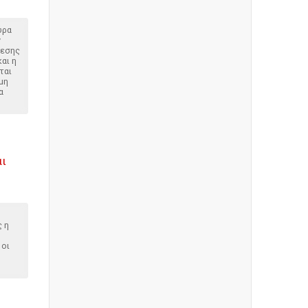
ύρα
ν
θεσης
αι η
ται
μη
α
αι
ς η
 οι