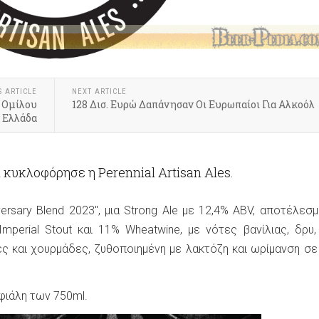
S ARTICLE
NEXT ARTICLE
 Ομίλου
128 Δισ. Ευρώ Δαπάνησαν Οι Ευρωπαίοι Για Αλκοόλ
ν Ελλάδα
 κυκλοφόρησε η Perennial Artisan Ales.
versary Blend 2023", μια Strong Ale με 12,4% ABV, αποτέλεσμ
mperial Stout και 11% Wheatwine, με νότες βανίλιας, δρυ, 
ες και χουρμάδες, ζυθοποιημένη με λακτόζη και ωρίμανση σε
 φιάλη των 750ml.