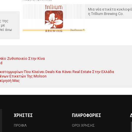
Μια νέα ετικέτα κυκλοφ
η Trillium Brewing Co.
ς της
 με
θεί άνω
 Νέο Ζυθοποιείο Στην Κίνα
od
κατομμυρίων Που Κλείνει Deals Και Κάνει Real Estate Στην Ελλάδα
σμένων Ετικετών Της Molson
χείρησή Μας
ΧΡΗΣΤΕΣ
ΠΛΗΡΟΦΟΡΙΕΣ
ΠΡΟΦΙΛ
ΟΡΟΙ ΧΡΗΣΗΣ