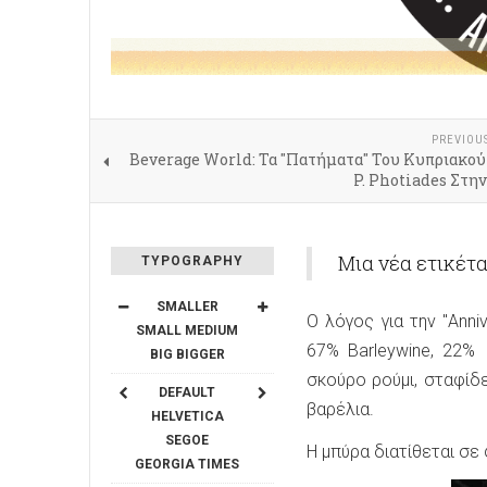
PREVIOU
Beverage World: Τα "Πατήματα" Του Κυπριακού
P. Photiades Στη
Μια νέα ετικέτα
TYPOGRAPHY
SMALLER
Ο λόγος για την "Anni
SMALL
MEDIUM
67% Barleywine, 22% I
BIG
BIGGER
σκούρο ρούμι, σταφίδ
DEFAULT
βαρέλια.
HELVETICA
SEGOE
Η μπύρα διατίθεται σε
GEORGIA
TIMES