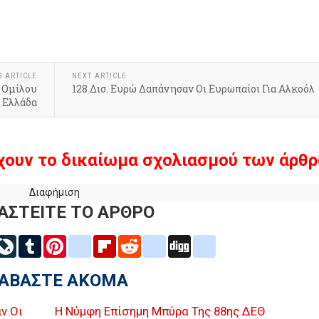
k
r
hare
S ARTICLE
NEXT ARTICLE
 Ομίλου
128 Δισ. Ευρώ Δαπάνησαν Οι Ευρωπαίοι Για Αλκοόλ
ν Ελλάδα
χουν το δικαίωμα σχολιασμού των άρθρ
Διαφήμιση
ΑΣΤΕΙΤΕ ΤΟ ΑΡΘΡΟ
inkedIn
LiveJournal
Tumblr
Pinterest
blogger_post
Flipboard
Reddit
delicious
Digg
google_bookmarks
ΙΑΒΑΣΤΕ ΑΚΟΜΑ
ν Οι
Η Νύμφη Επίσημη Μπύρα Της 88ης ΔΕΘ