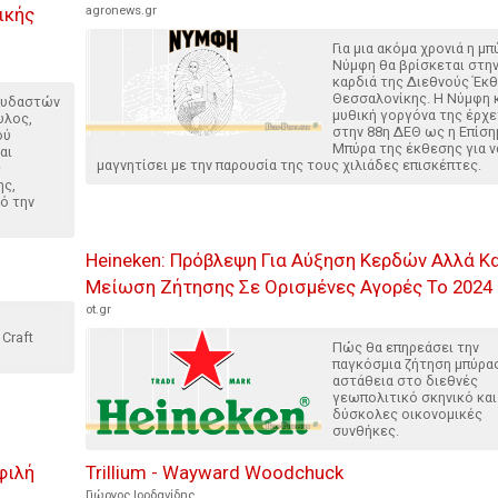
ικής
agronews.gr
Για μια ακόμα χρονιά η μπ
Νύμφη θα βρίσκεται στη
καρδιά της Διεθνούς Έκ
Θεσσαλονίκης. Η Νύμφη κ
ουδαστών
μυθική γοργόνα της έρχε
υλος,
στην 88η ΔΕΘ ως η Επίση
ού
Μπύρα της έκθεσης για ν
αι
μαγνητίσει με την παρουσία της τους χιλιάδες επισκέπτες.
ς
ης,
ό την
Heineken: Πρόβλεψη Για Αύξηση Κερδών Αλλά Κ
Μείωση Ζήτησης Σε Ορισμένες Αγορές Το 2024
ot.gr
Craft
Πώς θα επηρεάσει την
παγκόσμια ζήτηση μπύρα
αστάθεια στο διεθνές
γεωπολιτικό σκηνικό και
δύσκολες οικονομικές
συνθήκες.
φιλή
Trillium - Wayward Woodchuck
Γιώργος Ιορδανίδης