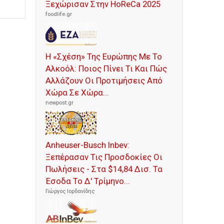
Ξεχώρισαν Στην HoReCa 2025
foodlife.gr
Η «Σχέση» Της Ευρώπης Με Το
Αλκοόλ: Ποιος Πίνει Τι Και Πώς
Αλλάζουν Οι Προτιμήσεις Από
Χώρα Σε Χώρα...
newpost.gr
Anheuser-Busch Inbev:
Ξεπέρασαν Τις Προσδοκίες Οι
Πωλήσεις - Στα $14,84 Δισ. Τα
Έσοδα Το Δ' Τρίμηνο...
Γιώργος Ιορδανίδης