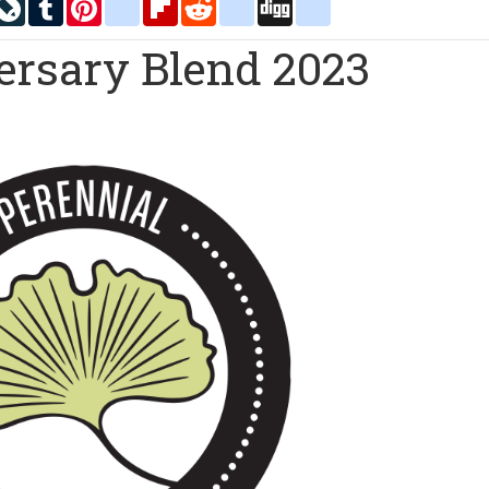
inkedIn
LiveJournal
Tumblr
Pinterest
blogger_post
Flipboard
Reddit
delicious
Digg
google_bookmarks
ersary Blend 2023