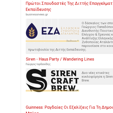
Πρώτοι Σπουδαστές Της Διττής Επαγγελματ
Εκπαίδευσης
businessnews.gr
Ο δάσκαλος των σπ
Γεώργιος Παπαδόπο
Διευθυντής Ποιοτικ
Ελέγχου & Έρευνας κ
Ανάπτυξης Ελληνική
Ζυθοποιίας Αταλάντ
παρουσίασε στο κοιν
πρωτοβουλία της Διττής Εκπαίδευσης.
Siren - Haus Party / Wandering Lines
Γιώργος Ιορδανίδης
Δυο νέες ετικέτες
κυκλοφόρησε η Siren 
Brew.
Guinness: Ραγδαίες Οι Εξελίξεις Για Τη Δημο