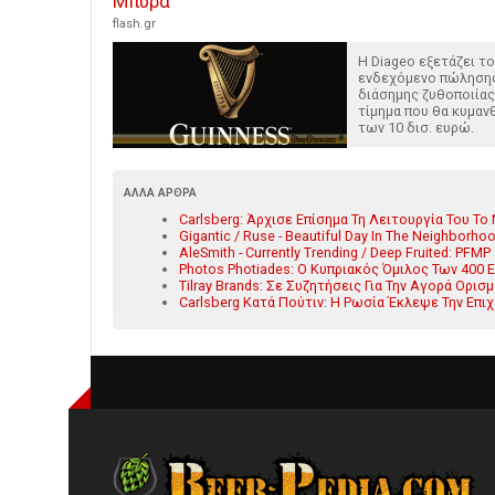
Μπύρα
flash.gr
Η Diageo εξετάζει το
ενδεχόμενο πώληση
διάσημης ζυθοποιίας
τίμημα που θα κυμαν
των 10 δισ. ευρώ.
ΆΛΛΑ ΆΡΘΡΑ
Carlsberg: Άρχισε Επίσημα Τη Λειτουργία Του Το
Gigantic / Ruse - Beautiful Day In The Neighborho
AleSmith - Currently Trending / Deep Fruited: PFMP
Photos Photiades: Ο Κυπριακός Όμιλος Των 400 Ε
Tilray Brands: Σε Συζητήσεις Για Την Αγορά Ορι
Carlsberg Κατά Πούτιν: Η Ρωσία Έκλεψε Την Επι