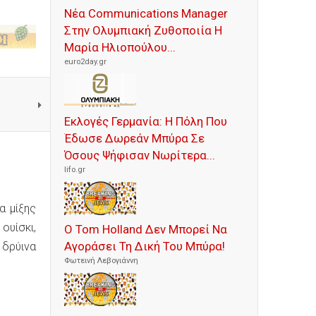
Νέα Communications Manager
Στην Ολυμπιακή Ζυθοποιία Η
Μαρία Ηλιοπούλου...
euro2day.gr
Εκλογές Γερμανία: Η Πόλη Που
Έδωσε Δωρεάν Μπύρα Σε
Όσους Ψήφισαν Νωρίτερα...
lifo.gr
α μίξης
ουίσκι,
Ο Tom Holland Δεν Μπορεί Να
Αγοράσει Τη Δική Του Μπύρα!
 δρύινα
Φωτεινή Λεβογιάννη