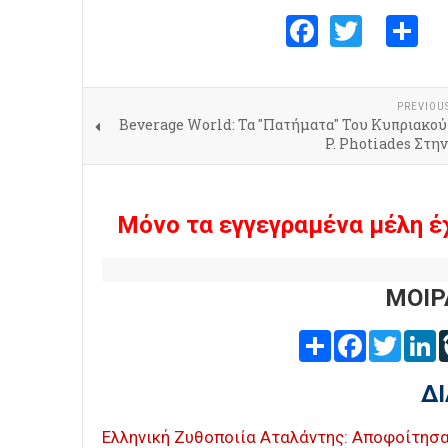
Faceboo
Twitte
S
PREVIOU
Beverage World: Τα "Πατήματα" Του Κυπριακού
P. Photiades Στη
Μόνο τα εγγεγραμένα μέλη έ
ΜΟΙΡ
Share
Facebook
Twitter
L
Δ
Ελληνική Ζυθοποιία Αταλάντης: Αποφοίτησα