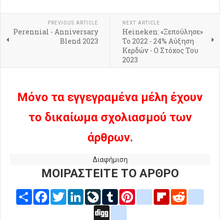
PREVIOUS ARTICLE
NEXT ARTICLE
Perennial - Anniversary
Heineken: «Ξεπούλησε»
Blend 2023
Το 2022 - 24% Αύξηση
Κερδών - Ο Στόχος Του
2023
Μόνο τα εγγεγραμένα μέλη έχουν
το δικαίωμα σχολιασμού των
άρθρων.
Διαφήμιση
ΜΟΙΡΑΣΤΕΙΤΕ ΤΟ ΑΡΘΡΟ
Share
Facebook
Twitter
LinkedIn
LiveJournal
Tumblr
Pinterest
blogger_post
Flipboard
Reddit
delic
Digg
google_bookmarks