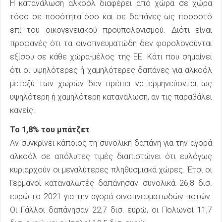
Η κατανάλωση αλκοόλ διαφέρει από χώρα σε χώρα
τόσο σε ποσότητα όσο και σε δαπάνες ως ποσοστό
επί του οικογενειακού προϋπολογισμού. Διότι είναι
προφανές ότι τα οινοπνευματώδη δεν φορολογούνται
εξίσου σε κάθε χώρα-μέλος της ΕΕ. Κάτι που σημαίνει
ότι οι υψηλότερες ή χαμηλότερες δαπάνες για αλκοόλ
μεταξύ των χωρών δεν πρέπει να ερμηνεύονται ως
υψηλότερη ή χαμηλότερη κατανάλωση, αν τις παραβάλει
κανείς.
Το 1,8% του μπάτζετ
Αν συγκρίνει κάποιος τη συνολική δαπάνη για την αγορά
αλκοόλ σε απόλυτες τιμές διαπιστώνει ότι ευλόγως
κυριαρχούν οι μεγαλύτερες πληθυσμιακά χώρες. Έτσι οι
Γερμανοί καταναλωτές δαπάνησαν συνολικά 26,8 δισ.
ευρώ το 2021 για την αγορά οινοπνευματωδών ποτών.
Οι Γάλλοι δαπάνησαν 22,7 δισ. ευρώ, οι Πολωνοί 11,7