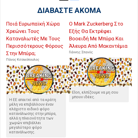
ΔΙΑΒΑΣΤΕ ΑΚΟΜΑ
Ποιά Ευρωπαϊκή Χώρα
Ο Mark Zuckerberg Στο
Χρεώνει Τους
Εξής Θα Εκτρέφει
Καταναλωτές Με Τους
Βοοειδή Με Μπύρα Και
Περισσότερους Φόρους
Άλευρα Από Μακαντέμια
Στην Μπύρα;
Γιάννης Σπανός
Πάνος Κιτσικόπουλος
Elon, ελπίζουμε να μη σου
μπουν ιδέες.
Η ΕΕ απαιτεί από τα κράτη
μέλη να επιβάλλουν έναν
ελάχιστο ειδικό φόρο
κατανάλωσης στην μπύρα,
αλλά η πλειονότητα των
χωρών επιβάλλει
μεγαλύτερο φόρο
κατανάλωσης.