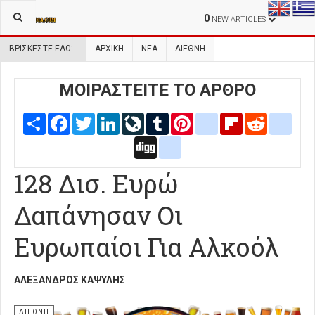
0
NEW ARTICLES
ΒΡΊΣΚΕΣΤΕ ΕΔΏ:
ΑΡΧΙΚΉ
ΝΕΑ
ΔΙΕΘΝΗ
ΜΟΙΡΑΣΤΕΙΤΕ ΤΟ ΑΡΘΡΟ
Share
Facebook
Twitter
LinkedIn
LiveJournal
Tumblr
Pinterest
blogger_post
Flipboard
Reddit
delic
Digg
google_bookmarks
128 Δισ. Ευρώ
Δαπάνησαν Οι
Ευρωπαίοι Για Αλκοόλ
ΑΛΈΞΑΝΔΡΟΣ ΚΑΨΎΛΗΣ
ΔΙΕΘΝΗ