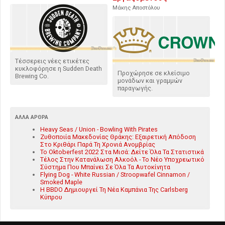
Μάκης Αποστόλου
Τέσσερεις νέες ετικέτες
κυκλοφόρησε η Sudden Death
Προχώρησε σε κλείσιμο
Brewing Co.
μονάδων και γραμμών
παραγωγής.
ΆΛΛΑ ΆΡΘΡΑ
Heavy Seas / Union - Bowling With Pirates
Ζυθοποιία Μακεδονίας Θράκης: Εξαιρετική Απόδοση
Στο Κριθάρι Παρά Τη Χρονιά Ανομβρίας
Το Oktoberfest 2022 Στα Μισά: Δείτε Όλα Τα Στατιστικά
Τέλος Στην Κατανάλωση Αλκοόλ - Το Νέο Υποχρεωτικό
Σύστημα Που Μπαίνει Σε Όλα Τα Αυτοκίνητα
Flying Dog - White Russian / Stroopwafel Cinnamon /
Smoked Maple
Η BBDO Δημιουργεί Τη Νέα Καμπάνια Της Carlsberg
Κύπρου