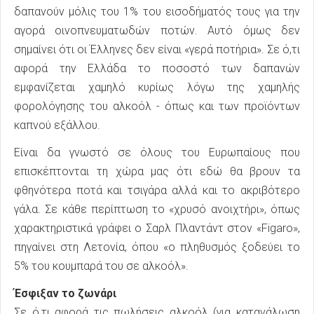
δαπανούν μόλις του 1% του εισοδήματός τους για την
αγορά οινοπνευματωδών ποτών. Αυτό όμως δεν
σημαίνει ότι οι Έλληνες δεν είναι «γερά ποτήρια». Σε ό,τι
αφορά την Ελλάδα το ποσοστό των δαπανών
εμφανίζεται χαμηλό κυρίως λόγω της χαμηλής
φορολόγησης του αλκοόλ - όπως και των προϊόντων
καπνού εξάλλου.
Είναι δα γνωστό σε όλους του Ευρωπαίους που
επισκέπτονται τη χώρα μας ότι εδώ θα βρουν τα
φθηνότερα ποτά και τσιγάρα αλλά και το ακριβότερο
γάλα. Σε κάθε περίπτωση το «χρυσό ανοιχτήρι», όπως
χαρακτηριστικά γράφει ο Σαρλ Πλαντάντ στον «Figaro»,
πηγαίνει στη Λετονία, όπου «ο πληθυσμός ξοδεύει το
5% του κουμπαρά του σε αλκοόλ».
Έσφιξαν το ζωνάρι
Σε ό,τι αφορά τις πωλήσεις αλκοόλ (για κατανάλωση