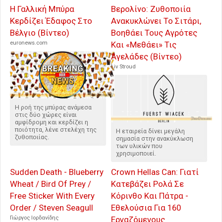
Η Γαλλική Μπύρα
Βερολίνο: Ζυθοποιία
Κερδίζει Έδαφος Στο
Ανακυκλώνει Το Σιτάρι,
Βέλγιο (Βίντεο)
Βοηθάει Τους Αγρότες
euronews.com
Και «Μεθάει» Τις
Αγελάδες (Βίντεο)
Liv Stroud
Η ροή της μπύρας ανάμεσα
στις δύο χώρες είναι
αμφίδρομη και κερδίζει η
ποιότητα, λένε στελέχη της
Η εταιρεία δίνει μεγάλη
ζυθοποιίας.
σημασία στην ανακύκλωση
των υλικών που
χρησιμοποιεί.
Sudden Death - Blueberry
Crown Hellas Can: Γιατί
Wheat / Bird Of Prey /
Κατεβάζει Ρολά Σε
Free Sticker With Every
Κόρινθο Και Πάτρα -
Order / Steven Seagull
Εθελούσια Για 160
Γιώργος Ιορδανίδης
Εργαζόμενους