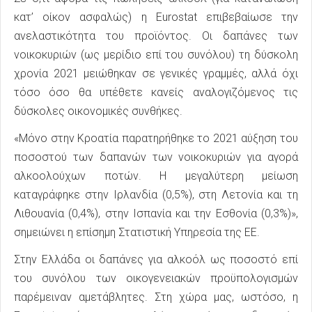
κατ’ οίκον ασφαλώς) η Eurostat επιβεβαίωσε την
ανελαστικότητα του προϊόντος. Οι δαπάνες των
νοικοκυριών (ως μερίδιο επί του συνόλου) τη δύσκολη
χρονία 2021 μειώθηκαν σε γενικές γραμμές, αλλά όχι
τόσο όσο θα υπέθετε κανείς αναλογιζόμενος τις
δύσκολες οικονομικές συνθήκες.
«Μόνο στην Κροατία παρατηρήθηκε το 2021 αύξηση του
ποσοστού των δαπανών των νοικοκυριών για αγορά
αλκοολούχων ποτών. Η μεγαλύτερη μείωση
καταγράφηκε στην Ιρλανδία (0,5%), στη Λετονία και τη
Λιθουανία (0,4%), στην Ισπανία και την Εσθονία (0,3%)»,
σημειώνει η επίσημη Στατιστική Υπηρεσία της ΕΕ.
Στην Ελλάδα οι δαπάνες για αλκοόλ ως ποσοστό επί
του συνόλου των οικογενειακών προϋπολογισμών
παρέμειναν αμετάβλητες. Στη χώρα μας, ωστόσο, η