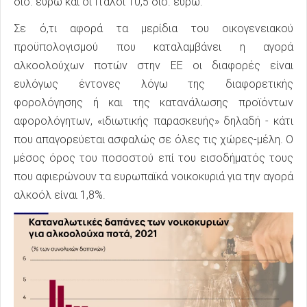
δισ. ευρώ και οι Ιταλοί 10,5 δισ. ευρώ.
Σε ό,τι αφορά τα μερίδια του οικογενειακού
προϋπολογισμού που καταλαμβάνει η αγορά
αλκοολούχων ποτών στην ΕΕ οι διαφορές είναι
ευλόγως έντονες λόγω της διαφορετικής
φορολόγησης ή και της κατανάλωσης προϊόντων
αφορολόγητων, «ιδιωτικής παρασκευής» δηλαδή - κάτι
που απαγορεύεται ασφαλώς σε όλες τις χώρες-μέλη. Ο
μέσος όρος του ποσοστού επί του εισοδήματός τους
που αφιερώνουν τα ευρωπαϊκά νοικοκυριά για την αγορά
αλκοόλ είναι 1,8%.