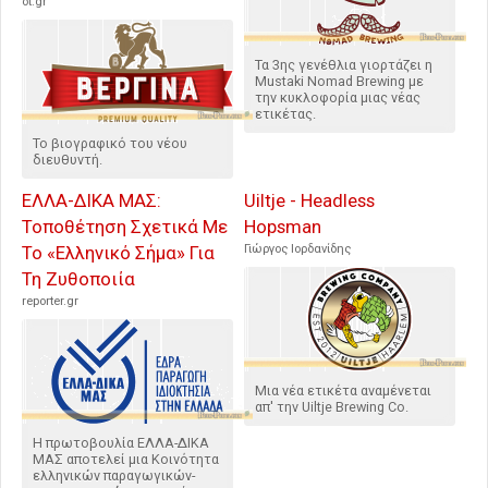
ot.gr
Τα 3ης γενέθλια γιορτάζει η
Mustaki Nomad Brewing με
την κυκλοφορία μιας νέας
ετικέτας.
Το βιογραφικό του νέου
διευθυντή.
ΕΛΛΑ-ΔΙΚΑ ΜΑΣ:
Uiltje - Headless
Τοποθέτηση Σχετικά Με
Hopsman
Το «Ελληνικό Σήμα» Για
Γιώργος Ιορδανίδης
Τη Ζυθοποιία
reporter.gr
Μια νέα ετικέτα αναμένεται
απ' την Uiltje Brewing Co.
Η πρωτοβουλία ΕΛΛΑ-ΔΙΚΑ
ΜΑΣ αποτελεί μια Κοινότητα
ελληνικών παραγωγικών-