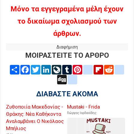
Μόνο τα εγγεγραμένα μέλη έχουν
το δικαίωμα σχολιασμού των
άρθρων.
Διαφήμιση
ΜΟΙΡΑΣΤΕΙΤΕ ΤΟ ΑΡΘΡΟ
Share
Facebook
Twitter
LinkedIn
LiveJournal
Tumblr
Pinterest
blogger_post
Flipboard
Reddit
delic
Digg
google_bookmarks
ΔΙΑΒΑΣΤΕ ΑΚΟΜΑ
Ζυθοποιία Μακεδονίας -
Mustaki - Frida
Θράκης: Νέα Καθήκοντα
Γιώργος Ιορδανίδης
Αναλαμβάνει Ο Νικόλαος
Μπήλιος