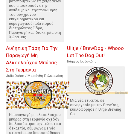
μεταποιητικών επιχειρήσεων
που αποσκοπούν στην
ανάδειξη και την προώθηση
του σύγχρονου
επιχειρηματικού και
παραγωγικού πολιτισμού
διατηρώντας Έδρα,
Παραγωγή και Ιδιοκτησία στη
Χώρα μας.
Αυξητική Τάση Για Την
Uiltje / BrewDog - Whooo
Παραγωγή Μη
Let The Dog Out!
Αλκοολούχου Μπύρας
Γιώργος Ιορδανίδης
Στη Γερμανία
Julia Dahm / Μαριάνθη Πελεκανάκη
Μια νέα ετικέτα, σε
συνεργασία με την BrewDog,
κυκλοφόρησε η Uiltje Brewing
Co.
Η παραγωγή μη αλκοολούχου
μπύρας στη Γερμανία σχεδόν
διπλασιάστηκε την τελευταία
δεκαετία, σύμφωνα με νέα
στοιχεία που δημοσιεύθηκαν