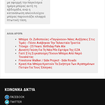
με αφορμή την παγκόσμια
ημέρα μπύρας αυτή τη
εβδομάδα, ενώ η
κατανάλωση αλκοολούχου
μπύρας παρουσιάζει ελαφρά
πτωτική τάση.
ΆΛΛΑ ΆΡΘΡΑ
Μπύρα: Οι Ζυθοποιίες «Παγώνουν» Νέες Αυξήσεις Στις
Τιμές - Πόσο Ανέβηκαν Την Τελευταία Τριετία
Tröegs - 25 Years: Birthday Pale Ale
Δυνατή Γεύση Για Τη Νέα Pils Εφτάρα Της ΕΖΑ
Γιατί Στη Σιγκαπούρη Πίνουν Μπύρα Από Νερό
Τουαλέτας
Firestone Walker / Side Project - Side Roads
Κρασί Και Μπύρα Κρατούν Τα Σκήπτρα Των Αγαπημένων
Ποτών Για Τους Έλληνες
ΚΟΙΝΩΝΙΚΑ ΔΙΚΤΥΑ
FACEBOOK
TWITTER