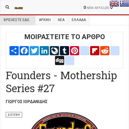
0
NEW ARTICLES
ΒΡΊΣΚΕΣΤΕ ΕΔΏ:
ΑΡΧΙΚΉ
ΝΕΑ
ΕΛΛΑΔΑ
ΜΟΙΡΑΣΤΕΙΤΕ ΤΟ ΑΡΘΡΟ
Share
Facebook
Twitter
LinkedIn
LiveJournal
Tumblr
Pinterest
blogger_post
Flipboard
Reddit
delic
Digg
google_bookmarks
Founders - Mothership
Series #27
ΓΙΏΡΓΟΣ ΙΟΡΔΑΝΊΔΗΣ
ΔΙΕΘΝΗ