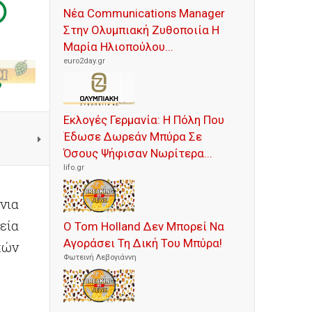
Νέα Communications Manager
Στην Ολυμπιακή Ζυθοποιία Η
Μαρία Ηλιοπούλου...
euro2day.gr
Εκλογές Γερμανία: Η Πόλη Που
Έδωσε Δωρεάν Μπύρα Σε
Όσους Ψήφισαν Νωρίτερα...
lifo.gr
νια
εία
Ο Tom Holland Δεν Μπορεί Να
Αγοράσει Τη Δική Του Μπύρα!
κών
Φωτεινή Λεβογιάννη