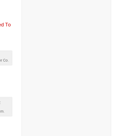
ed To
d
r Co.
ς
om.