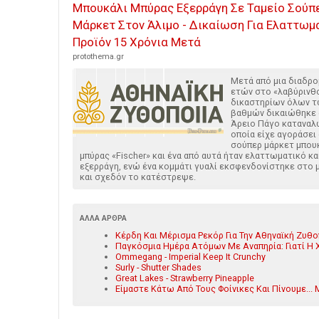
Μπουκάλι Μπύρας Εξερράγη Σε Ταμείο Σούπ
Μάρκετ Στον Άλιμο - Δικαίωση Για Ελαττωμ
Προϊόν 15 Χρόνια Μετά
protothema.gr
Μετά από μια διαδρο
ετών στο «λαβύρινθ
δικαστηρίων όλων 
βαθμών δικαιώθηκε 
Άρειο Πάγο καταναλ
οποία είχε αγοράσει
σούπερ μάρκετ μπου
μπύρας «Fischer» και ένα από αυτά ήταν ελαττωματικό κα
εξερράγη, ενώ ένα κομμάτι γυαλί εκσφενδονίστηκε στο μ
και σχεδόν το κατέστρεψε.
ΆΛΛΑ ΆΡΘΡΑ
Κέρδη Και Μέρισμα Ρεκόρ Για Την Αθηναϊκή Ζυθο
Παγκόσμια Ημέρα Ατόμων Με Αναπηρία: Γιατί Η 
Ommegang - Imperial Keep It Crunchy
Surly - Shutter Shades
Great Lakes - Strawberry Pineapple
Είμαστε Κάτω Από Τους Φοίνικες Και Πίνουμε... 