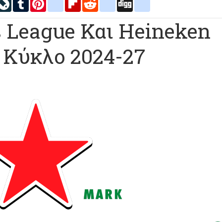
inkedIn
LiveJournal
Tumblr
Pinterest
blogger_post
Flipboard
Reddit
delicious
Digg
google_bookmarks
 League Και Heineken
 Κύκλο 2024-27