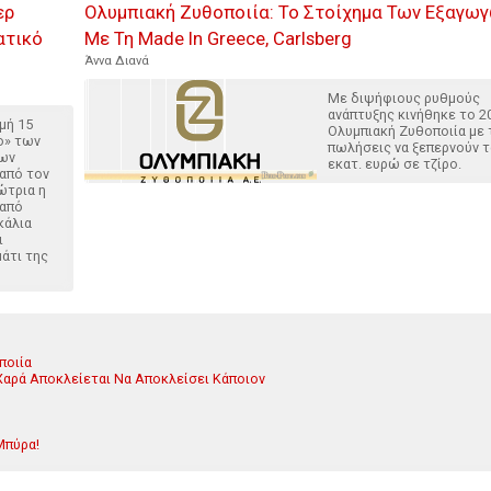
ερ
Ολυμπιακή Ζυθοποιία: Το Στοίχημα Των Εξαγω
ατικό
Με Τη Made In Greece, Carlsberg
Άννα Διανά
Με διψήφιους ρυθμούς
ανάπτυξης κινήθηκε το 2
μή 15
Ολυμπιακή Ζυθοποιία με 
ο» των
πωλήσεις να ξεπερνούν τ
των
εκατ. ευρώ σε τζίρο.
από τον
ώτρια η
 από
κάλια
ι
άτι της
ποιία
Χαρά Αποκλείεται Να Αποκλείσει Κάποιον
Μπύρα!