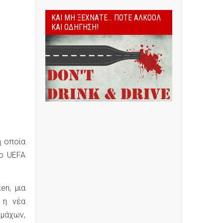
ΚΑΙ ΜΗ ΞΕΧΝΆΤΕ... ΠΟΤΈ ΑΛΚΟΌΛ
ΚΑΙ ΟΔΉΓΗΣΗ!
η οποία
το UEFA
en, μια
 η νέα
μμάχων,