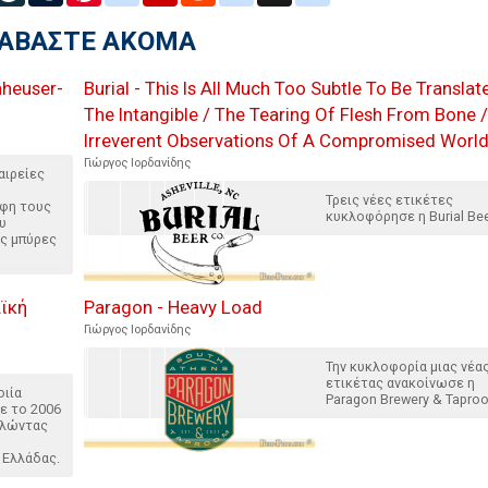
ΙΑΒΑΣΤΕ ΑΚΟΜΑ
nheuser-
Burial - This Is All Much Too Subtle To Be Translat
The Intangible / The Tearing Of Flesh From Bone /
Irreverent Observations Of A Compromised Worl
Γιώργος Ιορδανίδης
αιρείες
Τρεις νέες ετικέτες
ίφη τους
κυκλοφόρησε η Burial Bee
υ
ες μπύρες
αϊκή
Paragon - Heavy Load
Γιώργος Ιορδανίδης
Την κυκλοφορία μιας νέα
ετικέτας ανακοίνωσε η
οιία
Paragon Brewery & Tapro
κε το 2006
ελώντας
 Ελλάδας.