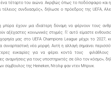
 ένα τέταρτο του αιώνα. Ακριβώς όπως το ποδόσφαιρο και η
αι τέλειος συνδυασμός», δήλωσε ο πρόεδρος της UEFA, Αλ
η μπύρα έχουν μια ιδιαίτερη δύναμη να φέρνουν τους αν
ούν αξέχαστες κοινωνικές στιγμές. Γι' αυτό είμαστε ενθουσι
 χορηγία μας στο UEFA Champions League μέχρι το 2027, 
α συναρπαστική νέα μορφή. Αυτή η αλλαγή σημαίνει περισσ
τερες ευκαιρίες για να φέρει κοντά τους φιλάθλους 
τες αναμνήσεις για τους υποστηρικτές σε όλο τον κόσμο», δ
ων σύμβουλος της Heineken, Ντολφ φαν ντεν Μπρινκ.