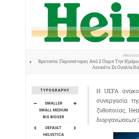
PREVIOU
Βρετανία: Περισσότερες Από 2 Παμπ Την Ημέρα
Λουκέτο Σε Ουαλία Κα
Η UEFA ανακοί
TYPOGRAPHY
συνεργασία τη
SMALLER
ζυθοποιίας, He
SMALL
MEDIUM
BIG
BIGGER
διοργανώσεων 2
DEFAULT
HELVETICA