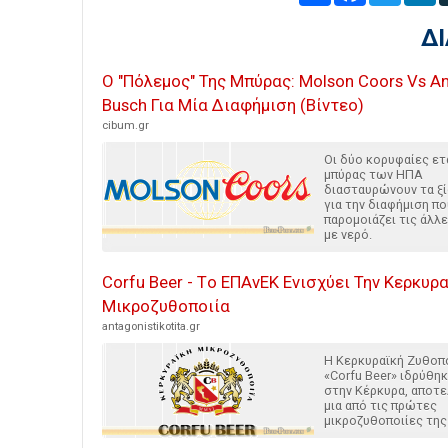
Δ
Ο "Πόλεμος" Της Μπύρας: Molson Coors Vs A
Busch Για Μία Διαφήμιση (Βίντεο)
cibum.gr
Οι δύο κορυφαίες ετ
μπύρας των ΗΠΑ
διασταυρώνουν τα ξ
για την διαφήμιση πο
παρομοιάζει τις άλλ
με νερό.
Corfu Beer - Tο ΕΠΑνΕΚ Ενισχύει Την Κερκυρ
Μικροζυθοποιία
antagonistikotita.gr
Η Κερκυραϊκή Ζυθοπ
«Corfu Beer» ιδρύθη
στην Κέρκυρα, αποτ
μια από τις πρώτες
μικροζυθοποιίες της