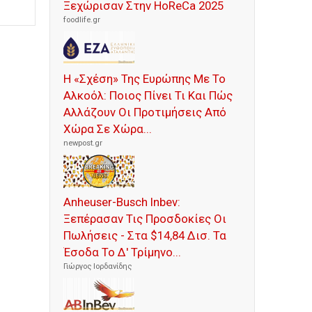
Ξεχώρισαν Στην HoReCa 2025
foodlife.gr
Η «Σχέση» Της Ευρώπης Με Το
Αλκοόλ: Ποιος Πίνει Τι Και Πώς
Αλλάζουν Οι Προτιμήσεις Από
Χώρα Σε Χώρα...
newpost.gr
Anheuser-Busch Inbev:
Ξεπέρασαν Τις Προσδοκίες Οι
Πωλήσεις - Στα $14,84 Δισ. Τα
Έσοδα Το Δ' Τρίμηνο...
Γιώργος Ιορδανίδης