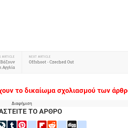
k
r
hare
S ARTICLE
NEXT ARTICLE
 Βάζουν
Offshoot - Czeched Out
ι Αγγλία
χουν το δικαίωμα σχολιασμού των άρθρ
Διαφήμιση
ΑΣΤΕΙΤΕ ΤΟ ΑΡΘΡΟ
inkedIn
LiveJournal
Tumblr
Pinterest
blogger_post
Flipboard
Reddit
delicious
Digg
google_bookmarks