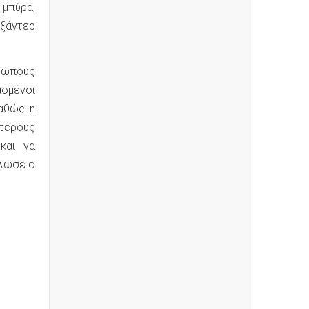
 μπύρα,
εξάντερ
θρώπους
ασμένοι
καθώς η
ότερους
και να
ήλωσε ο