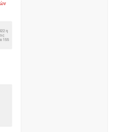
γών
022 η
τις
α 155