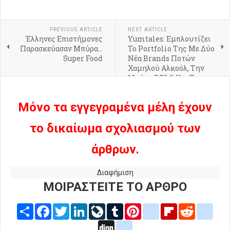
PREVIOUS ARTICLE
NEXT ARTICLE
Έλληνες Επιστήμονες
Yumtales: Εμπλουτίζει
Παρασκεύασαν Μπύρα...
Το Portfolio Της Με Δύο
Super Food
Νέα Brands Ποτών
Χαμηλού Αλκοόλ, Την
Μπύρα BRLO Και Τα
Ready-To-Drink
Cocktails Punch Club
Μόνο τα εγγεγραμένα μέλη έχουν
το δικαίωμα σχολιασμού των
άρθρων.
Διαφήμιση
ΜΟΙΡΑΣΤΕΙΤΕ ΤΟ ΑΡΘΡΟ
Share
Facebook
Twitter
LinkedIn
LiveJournal
Tumblr
Pinterest
blogger_post
Flipboard
Reddit
delic
Digg
google_bookmarks