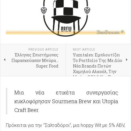
PREVIOUS ARTICLE
NEXT ARTICLE
Έλληνες Επιστήμονες
Yumtales: Εμπλουτίζει
Παρασκεύασαν Μπύρα...
Το Portfolio Της Με Δύο
Super Food
Νέα Brands Ποτών
Χαμηλού Αλκοόλ, Την
Μπύρα BRLO Και Τα
Ready-To-Drink
Cocktails Punch Club
Μια νέα ετικέτα συνεργασίας
κυκλοφόρησαν Sourmena Brew και Utopia
Craft Beer.
Πρόκειται για την "Σαλταδόροι", μια hoppy Wit με 5% ABV,