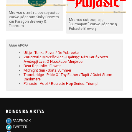
Μια νέα ετικέτα συνεργασίας
κυκλοφόρησαν Kinky Brewers
Μια νέα έκδοση της
και Paragon Brewery &
"Surmapatt" κυκλοφόρησε η
Taproom.
Pühaste Brewery.
ΆΛΛΑ ΆΡΘΡΑ
Uiltje - Tonka Fever / De Ysbreeke
Ζυθοποιία Μακεδονίας - Θράκης: Νέα Καθήκοντα
Αναλαμβάνει Ο Νικόλαος Μπήλιος
Bear Republic - Flower
Midnight Sun - Sorta Summer
Thornbridge - Pride Of Thy Father / Tapit / Quiet Storm
Cashmere
Pühaste - Vool / Roulette Hop Series: Triumph
ΚΟΙΝΩΝΙΚΑ ΔΙΚΤΥΑ
FACEBOOK
TWITTER