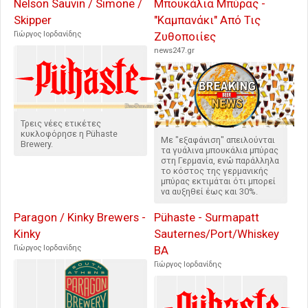
Nelson Sauvin / Simone /
Μπουκάλια Μπύρας -
Skipper
"Καμπανάκι" Από Τις
Γιώργος Ιορδανίδης
Ζυθοποιίες
news247.gr
Τρεις νέες ετικέτες
κυκλοφόρησε η Pühaste
Με "εξαφάνιση" απειλούνται
Brewery.
τα γυάλινα μπουκάλια μπύρας
στη Γερμανία, ενώ παράλληλα
το κόστος της γερμανικής
μπύρας εκτιμάται ότι μπορεί
να αυξηθεί έως και 30%.
Paragon / Kinky Brewers -
Pühaste - Surmapatt
Kinky
Sauternes/Port/Whiskey
Γιώργος Ιορδανίδης
BA
Γιώργος Ιορδανίδης