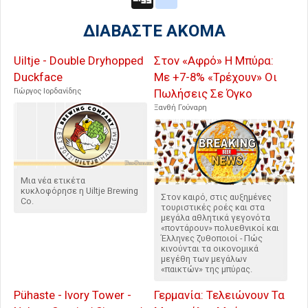
ΔΙΑΒΑΣΤΕ ΑΚΟΜΑ
Uiltje - Double Dryhopped
Στον «Αφρό» Η Μπύρα:
Duckface
Με +7-8% «Τρέχουν» Οι
Γιώργος Ιορδανίδης
Πωλήσεις Σε Όγκο
Ξανθή Γούναρη
Μια νέα ετικέτα
κυκλοφόρησε η Uiltje Brewing
Στον καιρό, στις αυξημένες
Co.
τουριστικές ροές και στα
μεγάλα αθλητικά γεγονότα
«ποντάρουν» πολυεθνικοί και
Έλληνες ζυθοποιοί - Πώς
κινούνται τα οικονομικά
μεγέθη των μεγάλων
«παικτών» της μπύρας.
Pühaste - Ivory Tower -
Γερμανία: Τελειώνουν Τα