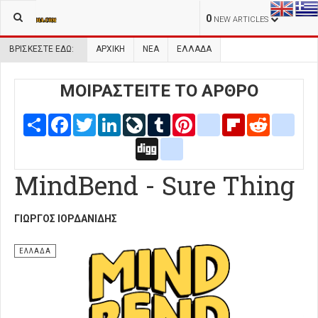
0
NEW ARTICLES
ΒΡΊΣΚΕΣΤΕ ΕΔΏ:
ΑΡΧΙΚΉ
ΝΕΑ
ΕΛΛΑΔΑ
ΜΟΙΡΑΣΤΕΙΤΕ ΤΟ ΑΡΘΡΟ
Share
Facebook
Twitter
LinkedIn
LiveJournal
Tumblr
Pinterest
blogger_post
Flipboard
Reddit
delic
Digg
google_bookmarks
MindBend - Sure Thing
ΓΙΏΡΓΟΣ ΙΟΡΔΑΝΊΔΗΣ
ΕΛΛΑΔΑ