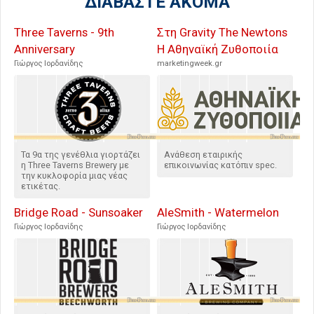
ΔΙΑΒΑΣΤΕ ΑΚΟΜΑ
Three Taverns - 9th
Στη Gravity The Newtons
Anniversary
Η Αθηναϊκή Ζυθοποιία
Γιώργος Ιορδανίδης
marketingweek.gr
Τα 9α της γενέθλια γιορτάζει
Ανάθεση εταιρικής
η Three Taverns Brewery με
επικοινωνίας κατόπιν spec.
την κυκλοφορία μιας νέας
ετικέτας.
Bridge Road - Sunsoaker
AleSmith - Watermelon
Γιώργος Ιορδανίδης
Γιώργος Ιορδανίδης