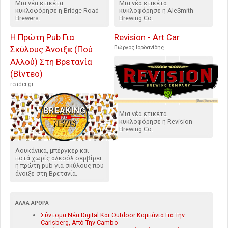
Μια νέα ετικέτα
Μια νέα ετικέτα
κυκλοφόρησε η Bridge Road
κυκλοφόρησε η AleSmith
Brewers.
Brewing Co.
Η Πρώτη Pub Για
Revision - Art Car
Σκύλους Άνοιξε (Πού
Γιώργος Ιορδανίδης
Αλλού) Στη Βρετανία
(Βίντεο)
reader.gr
Μια νέα ετικέτα
κυκλοφόρησε η Revision
Brewing Co.
Λουκάνικα, μπέργκερ και
ποτά χωρίς αλκοόλ σερβίρει
η πρώτη pub για σκύλους που
άνοιξε στη Βρετανία.
ΆΛΛΑ ΆΡΘΡΑ
Σύντομα Νέα Digital Και Outdoor Καμπάνια Για Την
Carlsberg, Από Την Cambo