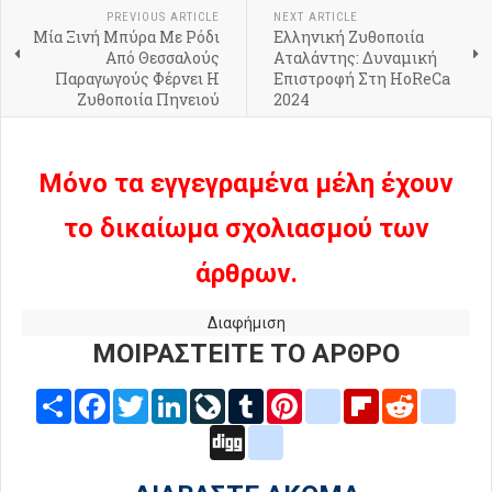
PREVIOUS ARTICLE
NEXT ARTICLE
Μία Ξινή Μπύρα Με Ρόδι
Ελληνική Ζυθοποιία
Από Θεσσαλούς
Αταλάντης: Δυναμική
Παραγωγούς Φέρνει Η
Επιστροφή Στη HoReCa
Ζυθοποιία Πηνειού
2024
Μόνο τα εγγεγραμένα μέλη έχουν
το δικαίωμα σχολιασμού των
άρθρων.
Διαφήμιση
ΜΟΙΡΑΣΤΕΙΤΕ ΤΟ ΑΡΘΡΟ
Share
Facebook
Twitter
LinkedIn
LiveJournal
Tumblr
Pinterest
blogger_post
Flipboard
Reddit
delic
Digg
google_bookmarks