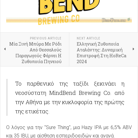
PREVIOUS ARTICLE
NEXT ARTICLE
Μία Ξινή Μπύρα Με Ρόδι
Ελληνική Ζυθοποιία
Από Θεσσαλούς
Αταλάντης: Δυναμική
Παραγωγούς Φέρνει Η
Επιστροφή Στη HoReCa
Ζυθοποιία Πηνειού
2024
Το παρθενικό της ταξίδι ξεκινάει η
νεοσύστατη MindBend Brewing Co. από
την Αθήνα με την κυκλοφορία της πρώτης
της ετικέτας.
Ο λόγος για την "Sure Thing", μια Hazy IPA με 6,5% ABV
και 35 IBU, με αίσθηση εσπεριδοειδών και ανανά.