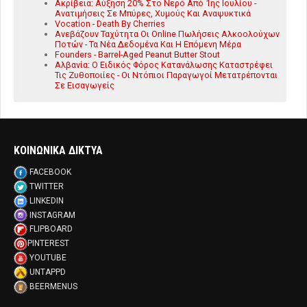
Ακρίβεια: Αύξηση 20% Στο Νερό Από 1ης Ιουλίου -
Ανατιμήσεις Σε Μπύρες, Χυμούς Και Αναψυκτικά
Vocation - Death By Cherries
Ανεβάζουν Ταχύτητα Οι Online Πωλήσεις Αλκοολούχων
Ποτών - Τα Νέα Δεδομένα Και Η Επόμενη Μέρα
Founders - Barrel-Aged Peanut Butter Stout
Αλβανία: Ο Ειδικός Φόρος Κατανάλωσης Καταστρέφει
Τις Ζυθοποιίες - Οι Ντόπιοι Παραγωγοί Μετατρέπονται
Σε Εισαγωγείς
ΚΟΙΝΩΝΙΚΑ ΔΙΚΤΥΑ
FACEBOOK
TWITTER
LINKEDIN
INSTAGRAM
FLIPBOARD
PINTEREST
YOUTUBE
UNTAPPD
BEERMENUS