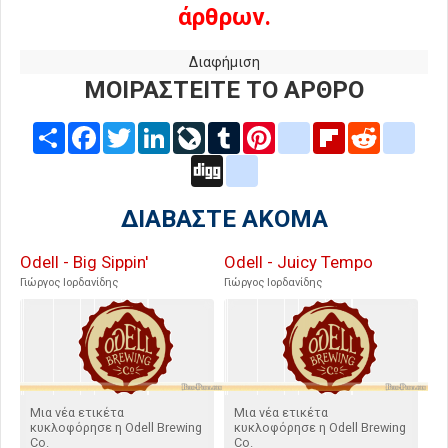
άρθρων.
Διαφήμιση
ΜΟΙΡΑΣΤΕΙΤΕ ΤΟ ΑΡΘΡΟ
Share
Facebook
Twitter
LinkedIn
LiveJournal
Tumblr
Pinterest
blogger_post
Flipboard
Reddit
delic
Digg
google_bookmarks
ΔΙΑΒΑΣΤΕ ΑΚΟΜΑ
Odell - Big Sippin'
Odell - Juicy Tempo
Γιώργος Ιορδανίδης
Γιώργος Ιορδανίδης
Μια νέα ετικέτα
Μια νέα ετικέτα
κυκλοφόρησε η Odell Brewing
κυκλοφόρησε η Odell Brewing
Co.
Co.