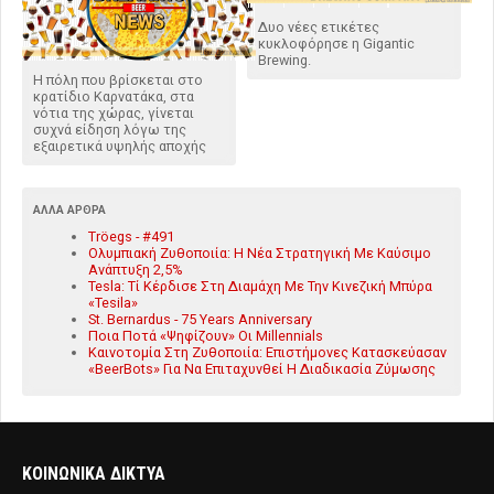
Δυο νέες ετικέτες
κυκλοφόρησε η Gigantic
Brewing.
Η πόλη που βρίσκεται στο
κρατίδιο Καρνατάκα, στα
νότια της χώρας, γίνεται
συχνά είδηση λόγω της
εξαιρετικά υψηλής αποχής
ΆΛΛΑ ΆΡΘΡΑ
Tröegs - #491
Ολυμπιακή Ζυθοποιία: Η Νέα Στρατηγική Με Καύσιμο
Ανάπτυξη 2,5%
Tesla: Τί Κέρδισε Στη Διαμάχη Με Την Κινεζική Μπύρα
«Tesila»
St. Bernardus - 75 Years Anniversary
Ποια Ποτά «Ψηφίζουν» Οι Millennials
Καινοτομία Στη Ζυθοποιία: Επιστήμονες Κατασκεύασαν
«BeerBots» Για Να Επιταχυνθεί Η Διαδικασία Ζύμωσης
ΚΟΙΝΩΝΙΚΑ ΔΙΚΤΥΑ