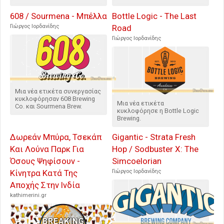
608 / Sourmena - Μπέλλα
Bottle Logic - The Last
Γιώργος Ιορδανίδης
Road
Γιώργος Ιορδανίδης
Μια νέα ετικέτα συνεργασίας
κυκλοφόρησαν 608 Brewing
Μια νέα ετικέτα
Co. και Sourmena Brew.
κυκλοφόρησε η Bottle Logic
Brewing.
Δωρεάν Μπύρα, Τσεκάπ
Gigantic - Strata Fresh
Και Λούνα Παρκ Για
Hop / Sodbuster X: The
Όσους Ψηφίσουν -
Simcoelorian
Κίνητρα Κατά Της
Γιώργος Ιορδανίδης
Αποχής Στην Ινδία
kathimerini.gr