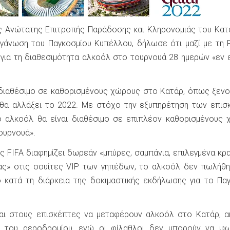
 Ανώτατης Επιτροπής Παράδοσης και Κληρονομιάς του Κατ
ργάνωση του Παγκοσμίου Κυπέλλου, δήλωσε ότι μαζί με τη 
για τη διαθεσιμότητα αλκοόλ στο τουρνουά 28 ημερών «εν
 διαθέσιμο σε καθορισμένους χώρους στο Κατάρ, όπως ξεν
ν θα αλλάξει το 2022. Με στόχο την εξυπηρέτηση των επι
ο αλκοόλ θα είναι διαθέσιμο σε επιπλέον καθορισμένους
τουρνουά».
ης FIFA διαφημίζει δωρεάν «μπύρες, σαμπάνια, επιλεγμένα κρα
ας» στις σουίτες VIP των γηπέδων, το αλκοόλ δεν πωλήθ
 κατά τη διάρκεια της δοκιμαστικής εκδήλωσης για το Πα
αι στους επισκέπτες να μεταφέρουν αλκοόλ στο Κατάρ, α
 του αεροδρομίου, ενώ οι φίλαθλοι δεν μπορούν να ψω