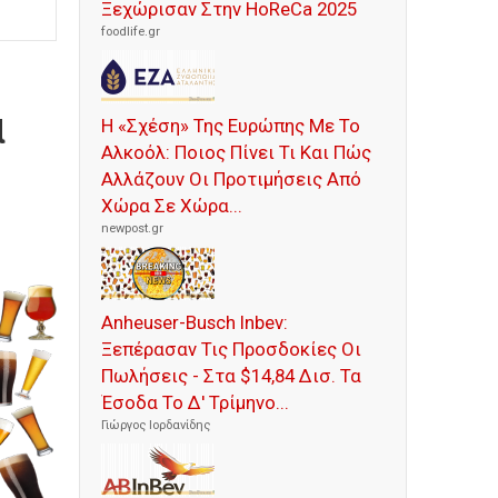
Ξεχώρισαν Στην HoReCa 2025
foodlife.gr
α
Η «Σχέση» Της Ευρώπης Με Το
Αλκοόλ: Ποιος Πίνει Τι Και Πώς
Αλλάζουν Οι Προτιμήσεις Από
Χώρα Σε Χώρα...
newpost.gr
Anheuser-Busch Inbev:
Ξεπέρασαν Τις Προσδοκίες Οι
Πωλήσεις - Στα $14,84 Δισ. Τα
Έσοδα Το Δ' Τρίμηνο...
Γιώργος Ιορδανίδης