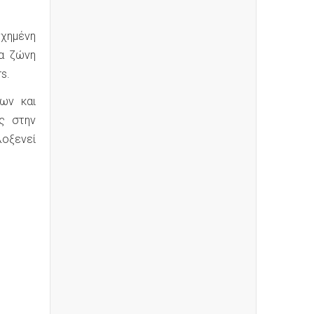
ωχημένη
ια ζώνη
s.
ων και
ς στην
λοξενεί