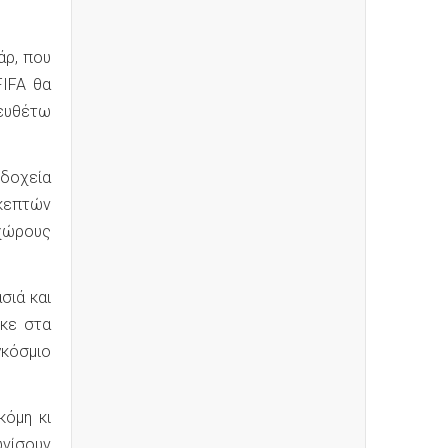
άρ, που
FIFA θα
 ευθέτω
οδοχεία
σκεπτών
 χώρους
σιά και
ηκε στα
γκόσμιο
κόμη κι
νίσουν