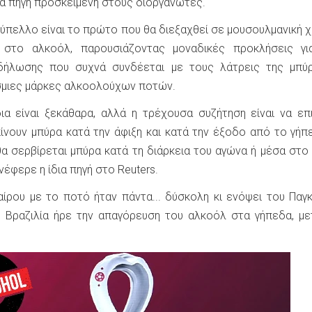
ια πηγή προσκείμενη στους διοργανωτές.
Κύπελλο είναι το πρώτο που θα διεξαχθεί σε μουσουλμανική 
 στο αλκοόλ, παρουσιάζοντας μοναδικές προκλήσεις γι
δήλωσης που συχνά συνδέεται με τους λάτρεις της μπύρ
σμιες μάρκες αλκοολούχων ποτών.
ια είναι ξεκάθαρα, αλλά η τρέχουσα συζήτηση είναι να επ
ίνουν μπύρα κατά την άφιξη και κατά την έξοδο από το γήπ
α σερβίρεται μπύρα κατά τη διάρκεια του αγώνα ή μέσα στο
νέφερε η ίδια πηγή στο Reuters.
ρου με το ποτό ήταν πάντα... δύσκολη κι ενόψει του Παγ
η Βραζιλία ήρε την απαγόρευση του αλκοόλ στα γήπεδα, μ