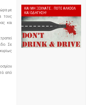
ΚΑΙ ΜΗ ΞΕΧΝΆΤΕ... ΠΟΤΈ ΑΛΚΟΌΛ
χώρα με
ΚΑΙ ΟΔΉΓΗΣΗ!
α τους
ας και
ιτραπεί
εδο. Σε
 κυρίως
κοσμίου
ετά από