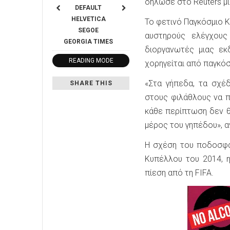
δήλωσε στο Reuters μ
DEFAULT
HELVETICA
Το φετινό Παγκόσμιο 
SEGOE
αυστηρούς ελέγχους
GEORGIA
TIMES
διοργανωτές μιας εκ
READING MODE
χορηγείται από παγκό
«Στα γήπεδα, τα σχέδ
SHARE THIS
στους φιλάθλους να π
κάθε περίπτωση δεν θ
μέρος του γηπέδου», α
Η σχέση του ποδοσφαί
Κυπέλλου του 2014, 
πίεση από τη FIFA.