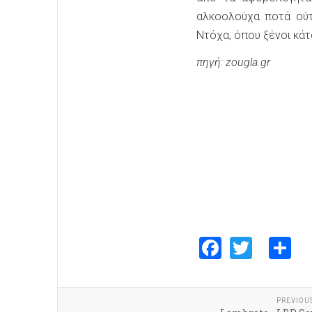
αλκοολούχα ποτά ούτ
Ντόχα, όπου ξένοι κάτ
πηγή: zougla.gr
Faceboo
Twitte
S
PREVIOU