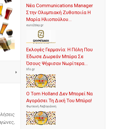
Νέα Communications Manager
Στην Ολυμπιακή Ζυθοποιία Η
Μαρία Ηλιοπούλου...
euro2day.gr
Εκλογές Γερμανία: Η Πόλη Που
Έδωσε Δωρεάν Μπύρα Σε
Όσους Ψήφισαν Νωρίτερα...
lifo.gr
Ο Tom Holland Δεν Μπορεί Να
Αγοράσει Τη Δική Του Μπύρα!
Φωτεινή Λεβογιάννη
ωλήσεις
αγώνες,