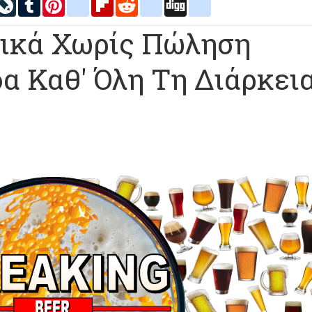
inkedIn
LiveJournal
Tumblr
Pinterest
blogger_post
Flipboard
Reddit
delicious
Digg
google_bookmarks
τικά Χωρίς Πώληση
α Καθ' Όλη Τη Διάρκει