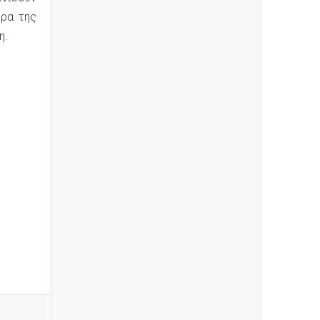
ρα της
η.