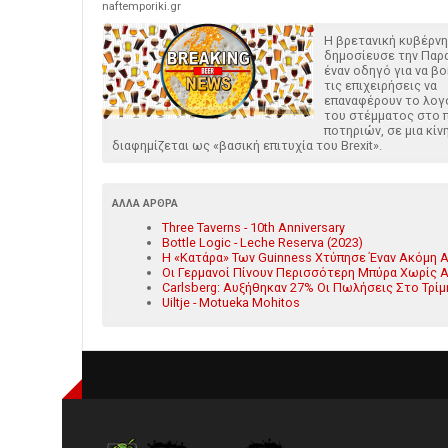
naftemporiki.gr
Η βρετανική κυβέρν
δημοσίευσε την Παρ
έναν οδηγό για να β
τις επιχειρήσεις να
επαναφέρουν το λογ
του στέμματος στο 
ποτηριών, σε μια κίν
διαφημίζεται ως «βασική επιτυχία του Brexit».
ΆΛΛΑ ΆΡΘΡΑ
Three Taverns - 10th Anniversary
Bottle Logic - Leche Reserva (2023)
Η «Κατάρα» Των Guinness Χτύπησε Έναν Ακόμη Α
Οι Γερμανοί Πίνουν Περισσότερη Μπύρα Χωρίς Α
Carlsberg: Αυξήθηκαν 27% Οι Πωλήσεις Στο Τρίμ
Uiltje - Motueka Mohitos