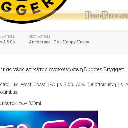
S ARTICLE
NEXT ARTICLE
Evil & Co
Anchorage - The Happy Harpy
 μιας νέας ετικέτας ανακοίνωσε η Dugges Bryggeri.
ectro", μια West Coast IPA με 7,5% ABV, ζυθοποιημένη με Am
Columbus.
ε κουτάκι των 330ml.