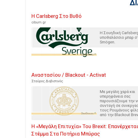
Δ
Η Carlsberg Στο Βυθό
cibum.gr
H Σουηδική Carlsberg
υποθαλάσσιο μπαρ σ
Smögen.
Αναστασίου / Blackout - Activat
Σταύρος Δοβιστινός
Με μεγάλη χαρά και
υπερηφάνεια σας
παρουσιάζουμε την ν
συνταγή σε συνεργασ
τους Ρουμάνους φίλ
από την Blackout Bre
Η «Μεγάλη Επιτυχία» Του Brexit: Επανέρχεται
Στέμμα Στα Ποτήρια Μπύρας