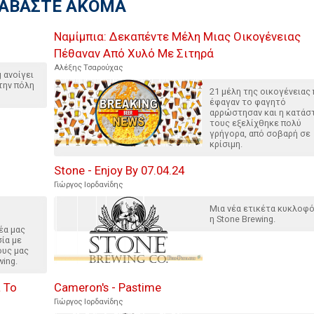
ΙΑΒΑΣΤΕ ΑΚΟΜΑ
Ναμίμπια: Δεκαπέντε Μέλη Μιας Οικογένειας
Πέθαναν Από Χυλό Με Σιτηρά
Αλέξης Τσαρούχας
 ανοίγει
την πόλη
21 μέλη της οικογένειας
έφαγαν το φαγητό
αρρώστησαν και η κατάσ
τους εξελίχθηκε πολύ
γρήγορα, από σοβαρή σε
κρίσιμη.
Stone - Enjoy By 07.04.24
Γιώργος Ιορδανίδης
Μια νέα ετικέτα κυκλοφ
η Stone Brewing.
έα μας
ία με
ους μας
wing.
 Το
Cameron's - Pastime
Γιώργος Ιορδανίδης