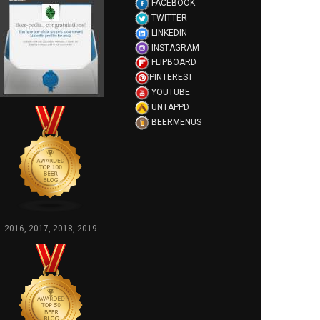
FACEBOOK
TWITTER
LINKEDIN
INSTAGRAM
FLIPBOARD
PINTEREST
YOUTUBE
UNTAPPD
BEERMENUS
2016, 2017, 2018, 2019