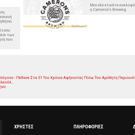
Μια νέα ετικέτα κυκλοφ
η Cameron's Brewing.
ηση
ασκευή
οηθήσει
ότυπο
πλάι των
ηση που
πόγονο - Πέθανε Στα 51 Του Χρόνια Αφήνοντας Πίσω Του Αμύθητη Περιουσί
λκοόλ...
ηνο
ΧΡΗΣΤΕΣ
ΠΛΗΡΟΦΟΡΙΕΣ