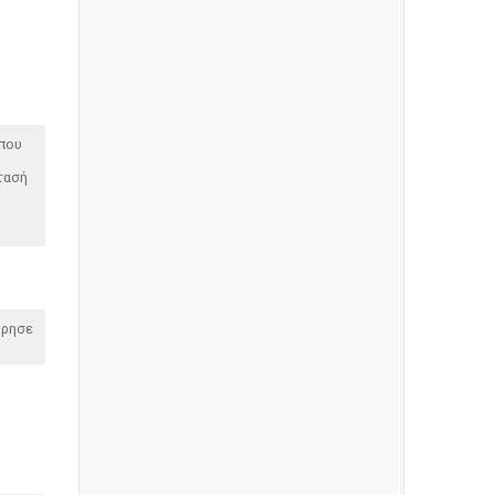
 που
τασή
όρησε