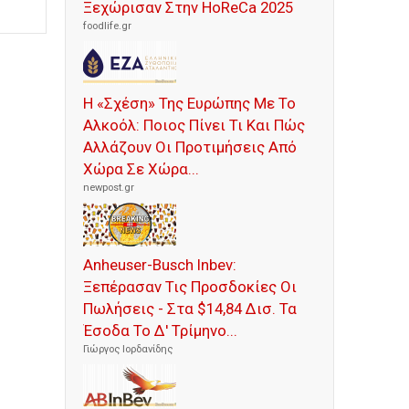
Ξεχώρισαν Στην HoReCa 2025
foodlife.gr
Η «Σχέση» Της Ευρώπης Με Το
Αλκοόλ: Ποιος Πίνει Τι Και Πώς
Αλλάζουν Οι Προτιμήσεις Από
Χώρα Σε Χώρα...
newpost.gr
Anheuser-Busch Inbev:
Ξεπέρασαν Τις Προσδοκίες Οι
Πωλήσεις - Στα $14,84 Δισ. Τα
Έσοδα Το Δ' Τρίμηνο...
Γιώργος Ιορδανίδης