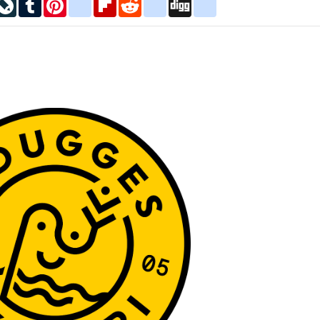
inkedIn
LiveJournal
Tumblr
Pinterest
blogger_post
Flipboard
Reddit
delicious
Digg
google_bookmarks