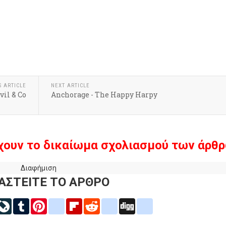
k
r
hare
S ARTICLE
NEXT ARTICLE
Evil & Co
Anchorage - The Happy Harpy
χουν το δικαίωμα σχολιασμού των άρθρ
Διαφήμιση
ΑΣΤΕΙΤΕ ΤΟ ΑΡΘΡΟ
inkedIn
LiveJournal
Tumblr
Pinterest
blogger_post
Flipboard
Reddit
delicious
Digg
google_bookmarks