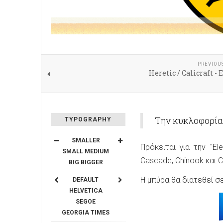
PREVIOU
Heretic / Calicraft - 
Την κυκλοφορία
TYPOGRAPHY
SMALLER
Πρόκειται για την "El
SMALL
MEDIUM
Cascade, Chinook και 
BIG
BIGGER
Η μπύρα θα διατεθεί σ
DEFAULT
HELVETICA
SEGOE
GEORGIA
TIMES