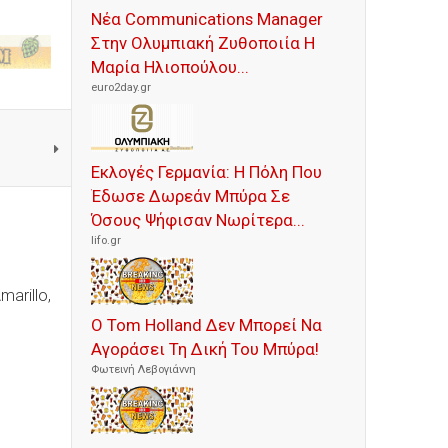
Νέα Communications Manager
Στην Ολυμπιακή Ζυθοποιία Η
Μαρία Ηλιοπούλου...
euro2day.gr
Εκλογές Γερμανία: Η Πόλη Που
Έδωσε Δωρεάν Μπύρα Σε
Όσους Ψήφισαν Νωρίτερα...
lifo.gr
arillo,
Ο Tom Holland Δεν Μπορεί Να
Αγοράσει Τη Δική Του Μπύρα!
Φωτεινή Λεβογιάννη