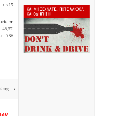
με 5,19
ΚΑΙ ΜΗ ΞΕΧΝΆΤΕ... ΠΟΤΈ ΑΛΚΟΌΛ
ΚΑΙ ΟΔΉΓΗΣΗ!
 μείωση
 45,3%
με 0,36
ρώπης -
ων.