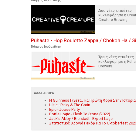
Γιώργος Ιορδανίδης
Δυο νέες ετικέτες
κυκλοφόρησε η Creat
Creature Brewing.
Pühaste - Hop Roulette Zappa / Chokoh Ha / S
Γιώργος Ιορδανίδης
Τρεις νέες ετικέτες
κυκλοφόρησε η Püha
Brewery.
ΆΛΛΑ ΆΡΘΡΑ
Η Guinness Γίνεται Για Πρώτη Φορά Στην Ιστορία
Uiltje - Pinky & The Grain
Epic - Joose Party
Bottle Logic - Flesh To Stone (2022)
Jack's Abby / Bierstadt - Export Lager
Στατιστικά: Χρονιά Ρεκόρ Για Το Oktoberfest 20