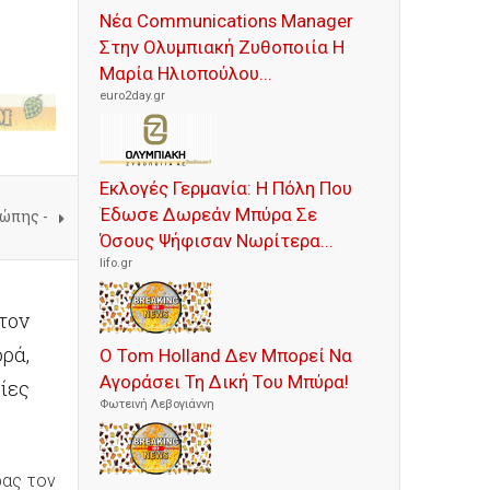
Νέα Communications Manager
Στην Ολυμπιακή Ζυθοποιία Η
Μαρία Ηλιοπούλου...
euro2day.gr
Εκλογές Γερμανία: Η Πόλη Που
Έδωσε Δωρεάν Μπύρα Σε
ρώπης -
Όσους Ψήφισαν Νωρίτερα...
lifo.gr
τον
ρά,
Ο Tom Holland Δεν Μπορεί Να
Αγοράσει Τη Δική Του Μπύρα!
ίες
Φωτεινή Λεβογιάννη
ρας τον