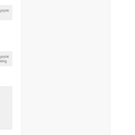
όρησε
όρησε
wing.