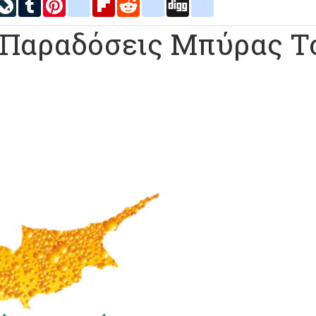
inkedIn
LiveJournal
Tumblr
Pinterest
blogger_post
Flipboard
Reddit
delicious
Digg
google_bookmarks
ς Παραδόσεις Μπύρας Τ