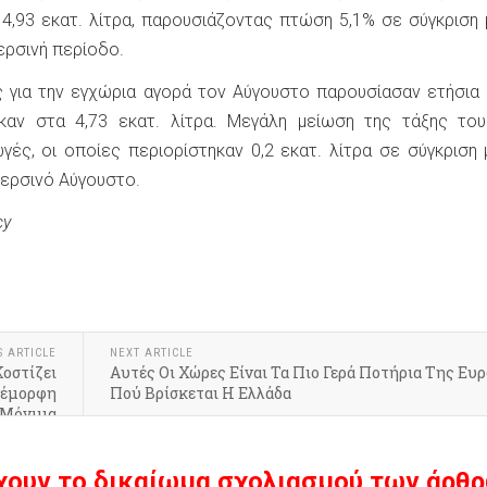
4,93 εκατ. λίτρα, παρουσιάζοντας πτώση 5,1% σε σύγκριση 
περσινή περίοδο.
 για την εγχώρια αγορά τον Αύγουστο παρουσίασαν ετήσια
καν στα 4,73 εκατ. λίτρα. Μεγάλη μείωση της τάξης του
γές, οι οποίες περιορίστηκαν 0,2 εκατ. λίτρα σε σύγκριση 
περσινό Αύγουστο.
cy
k
r
hare
S ARTICLE
NEXT ARTICLE
οστίζει
Αυτές Οι Χώρες Είναι Τα Πιο Γερά Ποτήρια Της Ευ
νέμορφη
Πού Βρίσκεται Η Ελλάδα
 Μόνιμα
χουν το δικαίωμα σχολιασμού των άρθρ