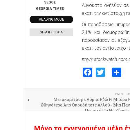
SEGOE
Αύγουστο ανήλθαν σε 
GEORGIA
TIMES
εκατ. την αντίστοιχη 
READING MODE
Οι παραδόσεις μπύρας
2,1% και διαμορφώθη
SHARE THIS
παρουσίασαν οι εξαγω
εκατ. τον αντίστοιχο 
πηγή: stockwatch.com.
Faceboo
Twitte
S
PREVIOU
Μετακομίζουμε Αύριο: Εδώ Η Μπύρα Κ
Φθηνότερα Από Οπουδήποτε Αλλού - Μια Πα
Περιοχή Για Να Ζήσεις
Μόνο τα εγγεγραμένα μέλη έ