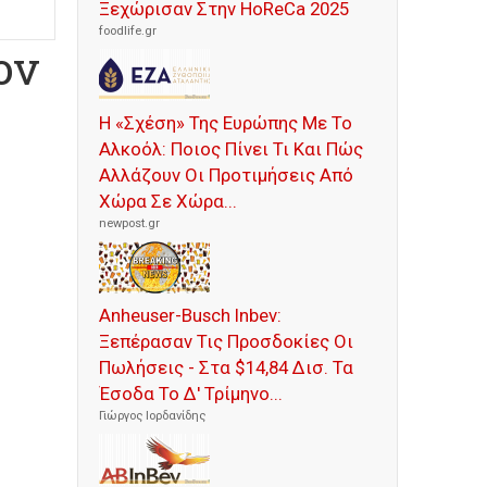
Ξεχώρισαν Στην HoReCa 2025
foodlife.gr
ον
Η «Σχέση» Της Ευρώπης Με Το
Αλκοόλ: Ποιος Πίνει Τι Και Πώς
Αλλάζουν Οι Προτιμήσεις Από
Χώρα Σε Χώρα...
newpost.gr
Anheuser-Busch Inbev:
Ξεπέρασαν Τις Προσδοκίες Οι
Πωλήσεις - Στα $14,84 Δισ. Τα
Έσοδα Το Δ' Τρίμηνο...
Γιώργος Ιορδανίδης