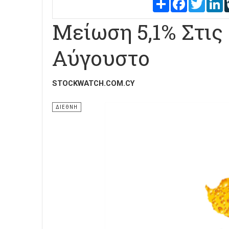
Share
Facebook
Twitter
L
Μείωση 5,1% Στι
Αύγουστο
STOCKWATCH.COM.CY
ΔΙΕΘΝΗ