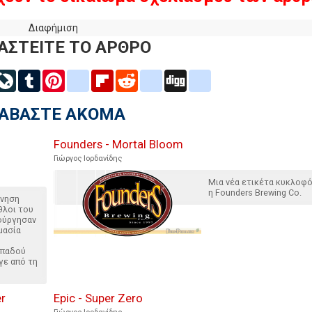
Διαφήμιση
ΑΣΤΕΙΤΕ ΤΟ ΑΡΘΡΟ
inkedIn
LiveJournal
Tumblr
Pinterest
blogger_post
Flipboard
Reddit
delicious
Digg
google_bookmarks
ΙΑΒΑΣΤΕ ΑΚΟΜΑ
Founders - Mortal Bloom
Γιώργος Ιορδανίδης
Μια νέα ετικέτα κυκλοφ
η Founders Brewing Co.
ίνηση
θλοι του
ούργησαν
μασία
οπαδού
γε από τη
er
Epic - Super Zero