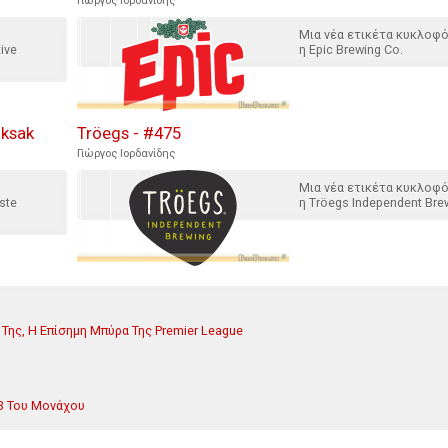
Γιώργος Ιορδανίδης
Μια νέα ετικέτα κυκλοφ
ive
η Epic Brewing Co.
iksak
Tröegs - #475
Γιώργος Ιορδανίδης
Μια νέα ετικέτα κυκλοφ
ste
η Tröegs Independent Bre
 Της, Η Επίσημη Μπύρα Της Premier League
23 Του Μονάχου