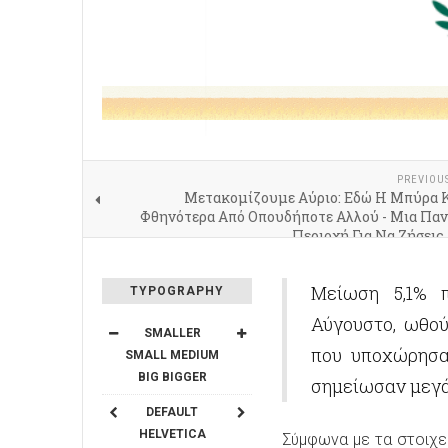
PREVIOU
Μετακομίζουμε Αύριο: Εδώ Η Μπύρα Κ
Φθηνότερα Από Οπουδήποτε Αλλού - Μια Πα
Περιοχή Για Να Ζήσεις
Μείωση 5,1% 
TYPOGRAPHY
Αύγουστο, ωθού
SMALLER
που υποχώρησαν
SMALL
MEDIUM
BIG
BIGGER
σημείωσαν μεγά
DEFAULT
HELVETICA
Σύμφωνα με τα στοιχε