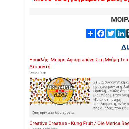
ΜΟΙΡ
Share
Facebook
Twitter
L
Δ
Ηρακλής: Μπύρα Αφιερωμένη Στη Μνήμη Του
Διαμαντή!
bnsports.gr
Σε μια συγκινητική κ
προχώρησαν οι φίλα
Ηρακλή, καθώς δημι
μια μπύρα με την ονο
«Γριά» στη μνήμη
του Διαμαντή, ενός 
της ομάδας, που έφυ
ζωή πριν από δύο χρόνια.
Creative Creature - Kung Fruit / Ole Merica Be